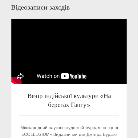
Відеозаписи заходів
Вечір індійської культури «На
берегах Гангу»
Міжнародний науково-художній журнал на сцені
«COLLEGIUM» Видавничий дім Дмитра Бураго