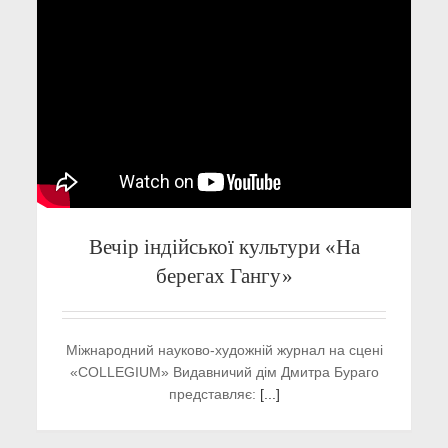
Вечір індійської культури «На
берегах Гангу»
Міжнародний науково-художній журнал на сцені
«COLLEGIUM» Видавничий дім Дмитра Бураго
представляє:
[...]