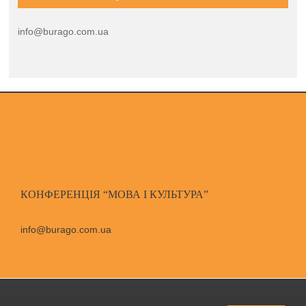
info@burago.com.ua
КОНФЕРЕНЦІЯ “МОВА І КУЛЬТУРА”
info@burago.com.ua
© Copyright Бураго Д. С.,
2026
|
All Rights Reserved