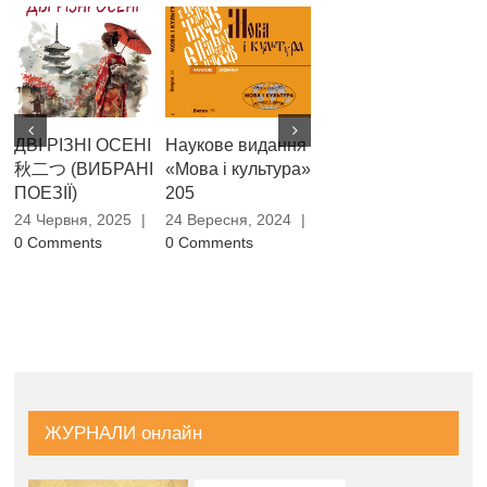
ДВІ РІЗНІ ОСЕНІ
Наукове видання
Одзакі Хосай.
Пр
秋二つ (ВИБРАНІ
«Мова і культура»
Одноногий
см
ПОЕЗІЇ)
205
горобчик (Вибрані
(П
хайку)
Са
24 Червня, 2025
|
24 Вересня, 2024
|
19
0 Comments
0 Comments
15 Травня, 2024
|
0 Comments
2 
Co
ЖУРНАЛИ онлайн