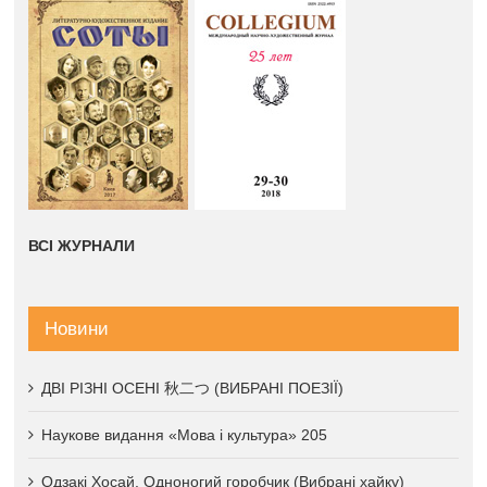
ВСІ ЖУРНАЛИ
Новини
ДВІ РІЗНІ ОСЕНІ 秋二つ (ВИБРАНІ ПОЕЗІЇ)
Наукове видання «Мова і культура» 205
Одзакі Хосай. Одноногий горобчик (Вибрані хайку)