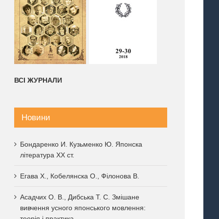
ВСІ ЖУРНАЛИ
Новини
Бондаренко И. Кузьменко Ю. Японска
література XX ст.
Егава Х., Кобелянска О., Філонова В.
Асадчих О. В., Дибська Т. С. Змішане
вивчення усного японського мовлення:
теорія і практика