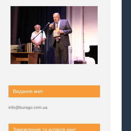
2018
Видання книг
info@burago.com.ua
Замовлення та купівля книг