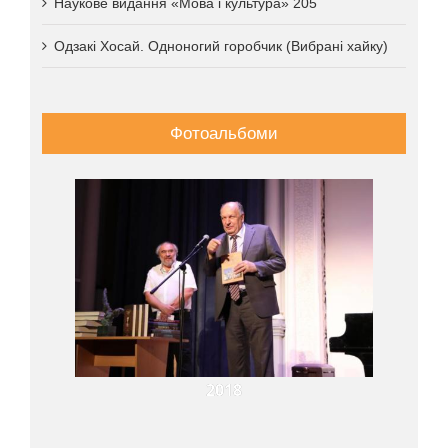
Наукове видання «Мова і культура» 205
Одзакі Хосай. Одноногий горобчик (Вибрані хайку)
Фотоальбоми
2018