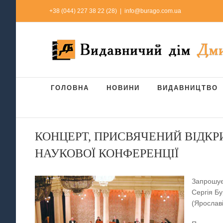
Skip
+38 (044) 227 38 22 (28)
|
info@burago.com.ua
to
content
ГОЛОВНА
НОВИНИ
ВИДАВНИЦТВО
КОНЦЕРТ, ПРИСВЯЧЕНИЙ ВІДК
НАУКОВОЇ КОНФЕРЕНЦІЇ
Запрошує
Сергія Бу
(Ярославі