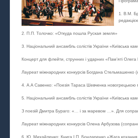
Програма
1. В.М. Б
редакціє
2. П.П. Толочко: «Откуда пошла Руская земля»
3. Національний ансамбль солістів України «Київська ка
Концерт для флейти, струнних і ударних «Пам’яті Олега 
Лауреат міжнародних конкурсів Богдана Стельмашенко 
4. А.А Савенко: «Поезія Тараса Шевченка новогрецькою
5. Національний ансамбль солістів України «Київська ка
З поезій Дмитра Бураго: «… і за маревом …». Для сопра
Лауреат міжнародних конкурсів Олена Арбузова (сопран
6. Ю. Михайленко: Книга І.П. Бондаренко «Жага кохання. А