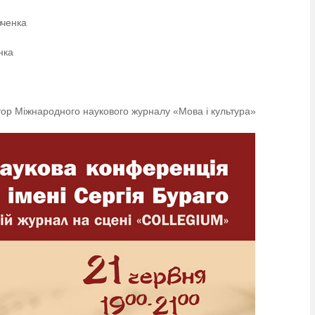
вченка
нка
актор Міжнародного наукового журналу «Мова і культура»