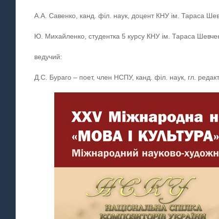
А.А. Савенко, канд. філ. наук, доцент КНУ ім. Тараса Ше
Ю. Михайленко, студентка 5 курсу КНУ ім. Тараса Шевче
ведучий:
Д.С. Бураго – поет, член НСПУ, канд. філ. наук, гл. ред