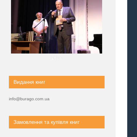
2018
Видання книг
info@burago.com.ua
Замовлення та купівля книг