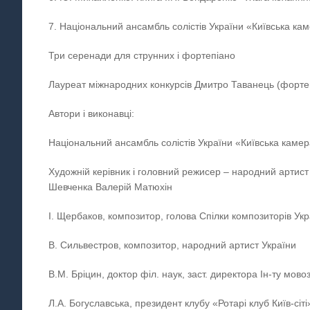
7. Національний ансамбль солістів України «Київська ка
Три серенади для струнних і фортепіано
Лауреат міжнародних конкурсів Дмитро Таванець (форте
Автори і виконавці:
Національний ансамбль солістів України «Київська каме
Художній керівник і головний режисер – народний артист
Шевченка Валерій Матюхін
І. Щербаков, композитор, голова Спілки композиторів Укр
В. Сильвестров, композитор, народний артист України
В.М. Бріцин, доктор філ. наук, заст. директора Ін-ту мов
Л.А. Богуславська, президент клубу «Ротарі клуб Київ-сіті