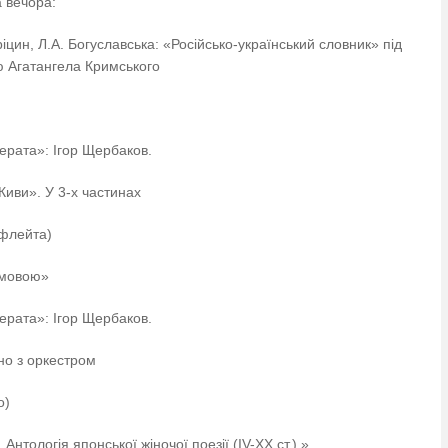
 вечора:
ріцин, Л.А. Богуславська: «Російсько-український словник» під
ю Агатангела Кримського
мерата»: Ігор Щербаков.
Киви». У 3-х частинах
(флейта)
 мовою»
мерата»: Ігор Щербаков.
но з оркестром
о)
нтологія японської жіночої поезії (IV-XX ст.) »