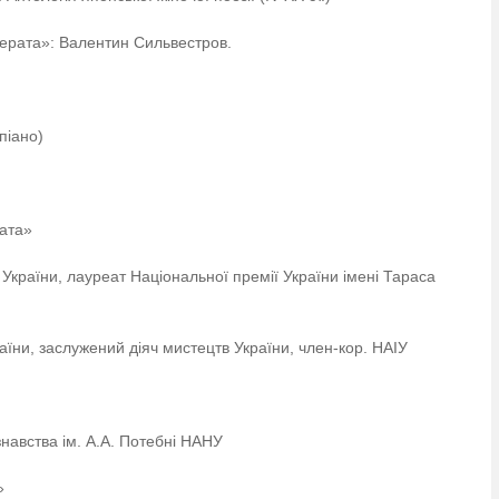
мерата»: Валентин Сильвестров.
піано)
рата»
 України, лауреат Національної премії України імені Тараса
аїни, заслужений діяч мистецтв України, член-кор. НАІУ
ознавства ім. А.А. Потебні НАНУ
»