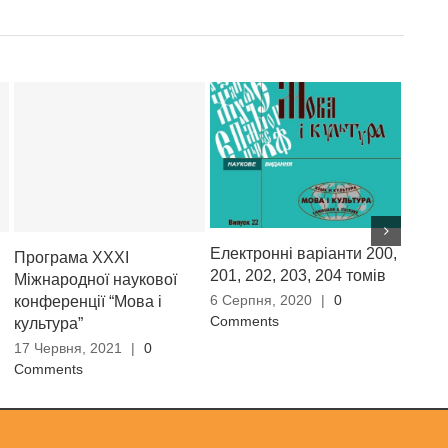
Електронні варіанти 200,
Науко
Програма ХXXІ
201, 202, 203, 204 томів
культ
Міжнародної наукової
6 Серпня, 2020
|
0
13 Тр
конференції “Мова і
Comments
Comm
культура”
17 Червня, 2021
|
0
Comments