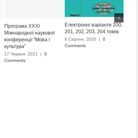
Електронні варіанти 200,
Науко
Програма ХXXІ
201, 202, 203, 204 томів
культ
Міжнародної наукової
6 Серпня, 2020
|
0
13 Тр
конференції “Мова і
Comments
Comm
культура”
17 Червня, 2021
|
0
Comments