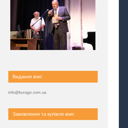
2018
Видання книг
info@burago.com.ua
Замовлення та купівля книг