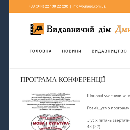
Skip
+38 (044) 227 38 22 (28)
|
info@burago.com.ua
to
content
ГОЛОВНА
НОВИНИ
ВИДАВНИЦТВО
ПРОГРАМА КОНФЕРЕНЦІЇ
Шановні учасники кон
Розміщуємо програму М
З усіх питань звертати
48 (22).