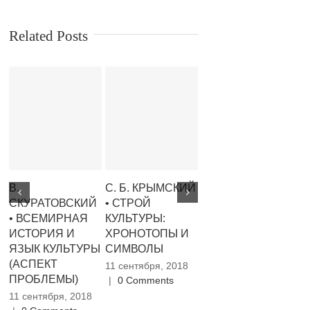
Related Posts
В.
С. Б. КРЫМСКИЙ
Т. ШМЕЛЕВА •
Ю
СКУРАТОВСКИЙ
• СТРОЙ
КЛЮЧЕВЫЕ
П
• ВСЕМИРНАЯ
КУЛЬТУРЫ:
СЛОВА
П
ИСТОРИЯ И
ХРОНОТОПЫ И
ТЕКУЩЕГО
Р
ЯЗЫК КУЛЬТУРЫ
СИМВОЛЫ
МОМЕНТА
11
(АСПЕКТ
|
11 сентября, 2018
11 сентября, 2018
ПРОБЛЕМЫ)
|
0 Comments
|
0 Comments
11 сентября, 2018