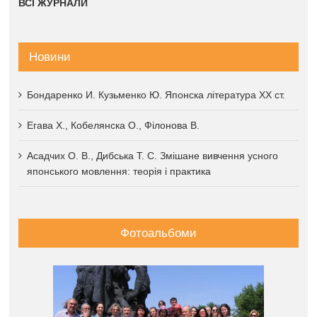
ВСІ ЖУРНАЛИ
Новини
Бондаренко И. Кузьменко Ю. Японска література XX ст.
Егава Х., Кобелянска О., Філонова В.
Асадчих О. В., Дибська Т. С. Змішане вивчення усного
японського мовлення: теорія і практика
Фотоальбоми