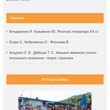
Новини
Бондаренко И. Кузьменко Ю. Японска література XX ст.
Егава Х., Кобелянска О., Філонова В.
Асадчих О. В., Дибська Т. С. Змішане вивчення усного
японського мовлення: теорія і практика
Фотоальбоми