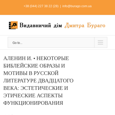
Skip
+38 (044) 227 38 22 (28)
|
info@burago.com.ua
to
content
Go to...
АЛЕНИН И. • НЕКОТОРЫЕ
БИБЛЕЙСКИЕ ОБРАЗЫ И
МОТИВЫ В РУССКОЙ
ЛИТЕРАТУРЕ ДВАДЦАТОГО
ВЕКА: ЭСТЕТИЧЕСКИЕ И
ЭТИЧЕСКИЕ АСПЕКТЫ
ФУНКЦИОНИРОВАНИЯ