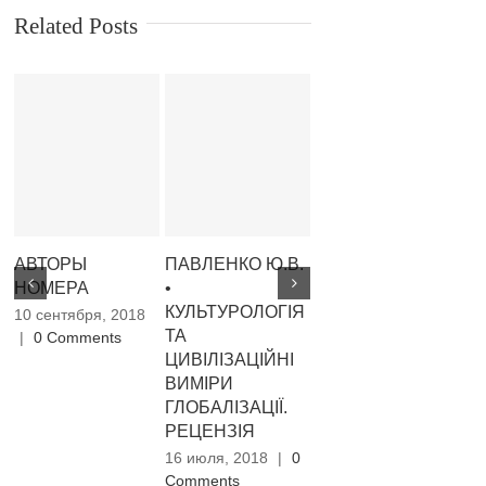
Related Posts
АВТОРЫ
ПАВЛЕНКО Ю.В.
РАЙНЕР МАРИЯ
С
НОМЕРА
•
РИЛЬКЕ. •
Х
КУЛЬТУРОЛОГIЯ
СТИХИ.
М
10 сентября, 2018
ТА
ПЕРЕВОДЫ
|
0 Comments
16
ЦИВIЛIЗАЦIЙНI
ИННЫ
Co
ВИМIРИ
КОМАРВОЙ-
ГЛОБАЛIЗАЦIЇ.
КРЫМСКОЙ
РЕЦЕНЗIЯ
16 июля, 2018
|
0
Comments
16 июля, 2018
|
0
Comments