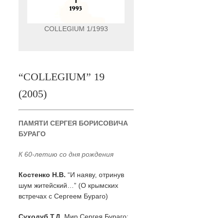
COLLEGIUM 1/1993
“COLLEGIUM” 19
(2005)
ПАМЯТИ СЕРГЕЯ БОРИСОВИЧА
БУРАГО
К 60-летию со дня рождения
Костенко Н.В.
“И наяву, отринув
шум житейский…” (О крымских
встречах с Сергеем Бураго)
Суходуб Т.Д.
Мир Сергея Бураго: