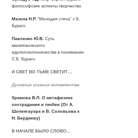
философские аспекты творчества
Мазепа Н.Р.
“Мелодия стиха” с.Б.
Бураго
Павленко Ю.В.
Суть
квазиязыческого
идолопоклонничества в понимании
С.Б. Бураго
И СВЕТ ВО ТЬМЕ СВЕТИТ…
Духовные искания человечества
Храмова В.Л. О метафизике
сострадания и любви (От А.
Шопенгауэра и В. Соловьева к
Н. Бердяеву)
В НАЧАЛЕ БЫЛО СЛОВО…