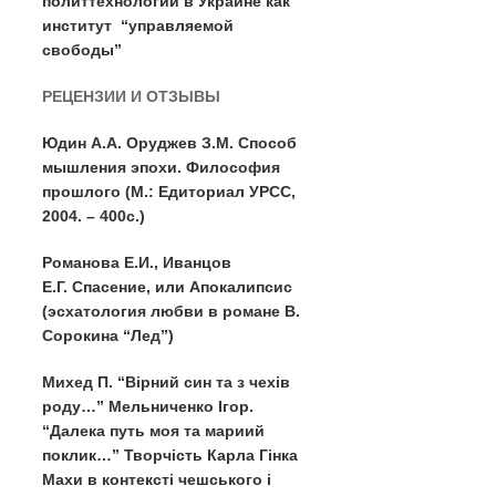
политтехнологии в Украине как
институт “управляемой
свободы”
РЕЦЕНЗИИ И ОТЗЫВЫ
Юдин А.А. Оруджев З.М. Способ
мышления эпохи. Философия
прошлого (М.: Едиториал УРСС,
2004. – 400с.)
Романова Е.И., Иванцов
Е.Г. Спасение, или Апокалипсис
(эсхатология любви в романе В.
Сорокина “Лед”)
Михед П. “Вiрний син та з чехiв
роду…” Мельниченко Iгор.
“Далека путь моя та мариий
поклик…” Творчiсть Карла Гiнка
Махи в контекстi чешського i