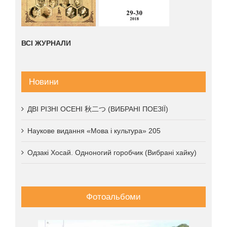
ВСІ ЖУРНАЛИ
Новини
ДВІ РІЗНІ ОСЕНІ 秋二つ (ВИБРАНІ ПОЕЗІЇ)
Наукове видання «Мова і культура» 205
Одзакі Хосай. Одноногий горобчик (Вибрані хайку)
Фотоальбоми