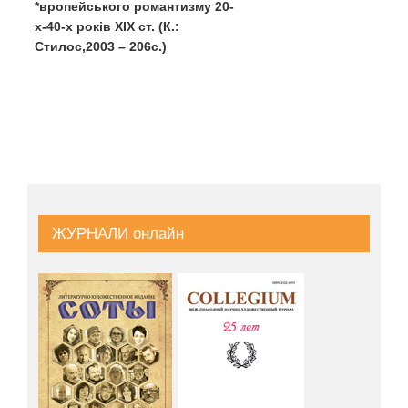
*вропейського романтизму 20-
х-40-х рокiв XIX ст. (К.:
Стилос,2003 – 206с.)
ЖУРНАЛИ онлайн