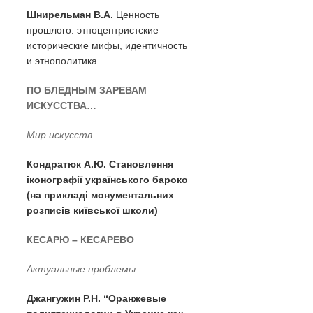
Шнирельман В.А.
Ценность
прошлого: этноцентристские
исторические мифы, идентичность
и этнополитика
ПО БЛЕДНЫМ ЗАРЕВАМ
ИСКУССТВА…
Мир искусств
Кондратюк А.Ю. Становлення
iконографiї українського бароко
(на прикладi монументальних
розписiв київської школи)
КЕСАРЮ – КЕСАРЕВО
Актуальные проблемы
Джангужин Р.Н. “Оранжевые