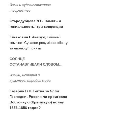
Язык и художественное
творчество
Стародубцева Л.В. Память и
гениальность: три концепции
Кiмакович I.
Анекдот, смiшне i
комiчне: Сучасне розумiння обсягу
та еволюцiї понять
СОЛНЦЕ
ОСТАНАВЛИВАЛИ СЛОВОМ…
Языки, история и
культуры народов мира
Казарин В.П. Битва за Ясли
Господни: Россия ли проиграла
Восточную (Крымскую) войну
1853-1856 годов?