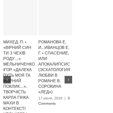
МИХЕД. П. •
РОМАНОВА Е.
ЮДИН А. А. •
К
«ВІРНИЙ СИН
И., ИВАНЦОВ Е.
ОРУДЖЕВ З. М.
Ю.
ТИ З ЧЕХІВ
Г. • СПАСЕНИЕ,
СПОСОБ
С
РОДУ…»
ИЛИ
МЫШЛЕНИЯ
І
МЕЛЬНИЧЕНКО
АПОКАЛИПСИС
ЭПОХИ.
У
ІГОР. «ДАЛЕКА
(ЭСХАТОЛОГИЯ
ФИЛОСОФИЯ
Б
ПУТЬ МОЯ ТА
ЛЮБВИ В
ПРОШЛОГО (М.:
П
МАРНИЙ
РОМАНЕ В.
ЕДИТОРИАЛ
М
ПОКЛИК…».
СОРОКИНА
УРСС, 2004. —
Р
ТВОРЧІСТЬ
«ЛЕД»)
400С.)
К
КАРЛА ГІНКА
Ш
17 июля, 2018
|
0
17 июля, 2018
|
0
МАХИ В
Comments
Comments
17
КОНТЕКСТІ
Co