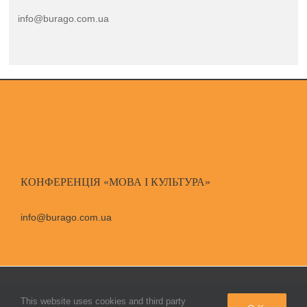
info@burago.com.ua
КОНФЕРЕНЦІЯ «МОВА І КУЛЬТУРА»
info@burago.com.ua
© Copyright Бураго Д. С.,
2026
|
All Rights Reserved
This website uses cookies and third party