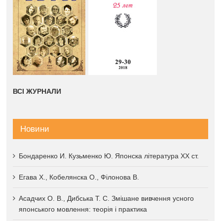
ВСІ ЖУРНАЛИ
Новини
Бондаренко И. Кузьменко Ю. Японска література XX ст.
Егава Х., Кобелянска О., Філонова В.
Асадчих О. В., Дибська Т. С. Змішане вивчення усного
японського мовлення: теорія і практика