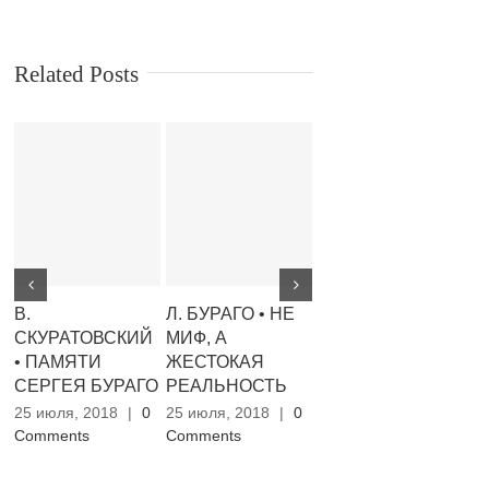
Related Posts
В.
Л. БУРАГО • НЕ
В. ЛИЧКОВАХ •
В
СКУРАТОВСКИЙ
МИФ, А
НОВИЙ
В
• ПАМЯТИ
ЖЕСТОКАЯ
УНІВЕРСИТЕТ
К
СЕРГЕЯ БУРАГО
РЕАЛЬНОСТЬ
XXІ СТОЛІТТЯ:
25
СЛАВУТИЦЬКИЙ,
Co
25 июля, 2018
|
0
25 июля, 2018
|
0
СЛОВ’ЯНСЬКИЙ
Comments
Comments
25 июля, 2018
|
0
Comments