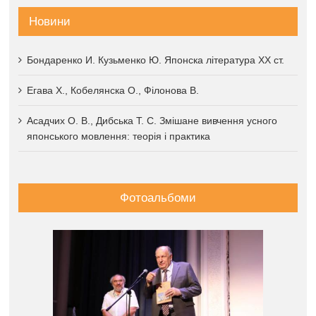
Новини
Бондаренко И. Кузьменко Ю. Японска література XX ст.
Егава Х., Кобелянска О., Філонова В.
Асадчих О. В., Дибська Т. С. Змішане вивчення усного
японського мовлення: теорія і практика
Фотоальбоми