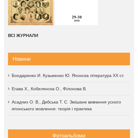
ВСІ ЖУРНАЛИ
Новини
Бондаренко И. Кузьменко Ю. Японска література XX ст.
Егава Х., Кобелянска О., Філонова В.
Асадчих О. В., Дибська Т. С. Змішане вивчення усного
японського мовлення: теорія і практика
Фотоальбоми