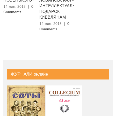
НОВЕНЬКОГО?
ЛОБАНОВСКАЯ •
ЛЮСЫЙ •
•
ИНТЕЛЛЕКТУАЛЬНЫЙ
КРЫМСКИЕ
Б
14 мая, 2018
|
0
ПОДАРОК
ЭТЮДЫ
(
Comments
КИЕВЛЯНАМ
14 мая, 2018
|
0
14
Comments
Co
14 мая, 2018
|
0
Comments
ЖУРНАЛИ онлайн