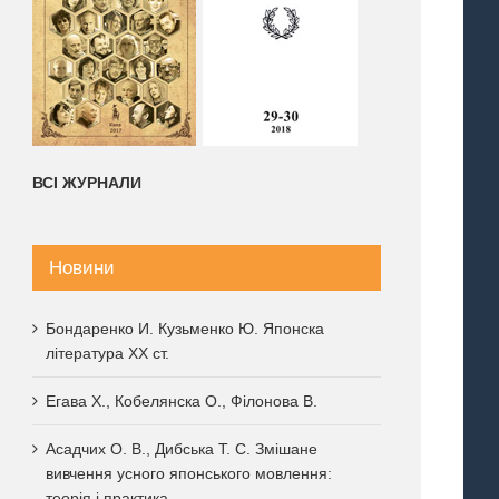
ВСІ ЖУРНАЛИ
Новини
Бондаренко И. Кузьменко Ю. Японска
література XX ст.
Егава Х., Кобелянска О., Філонова В.
Асадчих О. В., Дибська Т. С. Змішане
вивчення усного японського мовлення:
теорія і практика