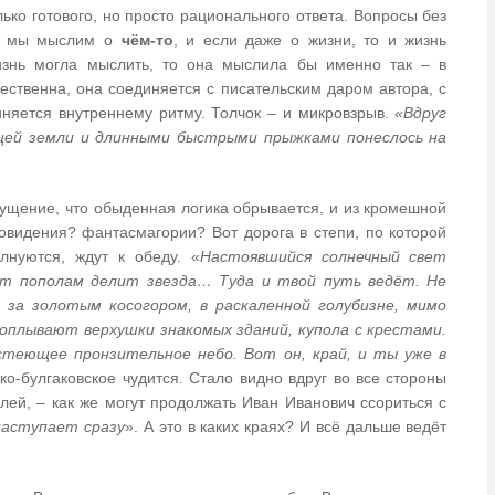
ко готового, но просто рационального ответа. Вопросы без
о, мы мыслим о
чём-то
, и если даже о жизни, то и жизнь
изнь могла мыслить, то она мыслила бы именно так – в
ественна, она соединяется с писательским даром автора, с
няется внутреннему ритму. Толчок – и микровзрыв.
«Вдруг
щей земли и длинными быстрыми прыжками понеслось на
щущение, что обыденная логика обрывается, и из кромешной
видения? фантасмагории? Вот дорога в степи, по которой
лнуются, ждут к обеду. «
Настоявшийся солнечный свет
т пополам делит звезда… Туда и твой путь ведёт. Не
за золотым косогором, в раскаленной голубизне, мимо
роплывают верхушки знакомых зданий, купола с крестами.
стеющее пронзительное небо. Вот он, край, и ты уже в
ско-булгаковское чудится. Стало видно вдруг во все стороны
алей, – как же могут продолжать Иван Иванович ссориться с
наступает сразу
». А это в каких краях? И всё дальше ведёт