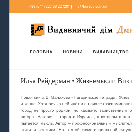
Skip
+38 (044) 227 38 22 (28)
|
info@burago.com.ua
to
content
ГОЛОВНА
НОВИНИ
ВИДАВНИЦТВО
Илья Рейдерман • Жизнемысли Вик
Новая книга В. Малахова «Нагарийские тетради» (Киев, 
и конца. Хотя речь в ней идёт и о начале (воспоминания
город не просто родной, но каким-то таинственным 
автора. Нагария – город в Израиле, в котором автор
пытается мысль. Автор – профессиональный мыслитель
этики и эстетики. Но в этой экзистенциальной ситу