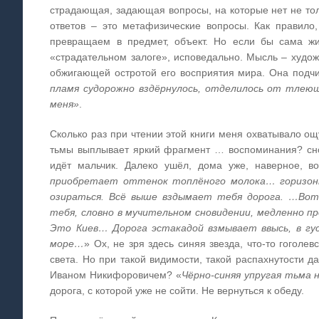
страдающая, задающая вопросы, на которые нет не толь
ответов – это метафизические вопросы. Как правил
превращаем в предмет, объект. Но если бы сама ж
«страдательном залоге», исповедально. Мысль – худож
обжигающей остротой его восприятия мира. Она подчи
пламя судорожно вздёрнулось, отделилось от тлею
меня»
.
Сколько раз при чтении этой книги меня охватывало о
тьмы выплывает яркий фрагмент … воспоминания? сно
идёт мальчик. Далеко ушёл, дома уже, наверное, во
приобретает оттенок топлёного молока… горизон
озираться. Всё выше вздымает тебя дорога. …Вот 
тебя, словно в мучительном сновидении, медленно п
Это Киев… Дорога эстакадой взмывает ввысь, в гу
море…
» Ох, не зря здесь синяя звезда, что-то гоголев
света. Но при такой видимости, такой распахнутости д
Иваном Никифоровичем? «
Чёрно-синяя упругая тьма 
дорога, с которой уже не сойти. Не вернуться к обеду.