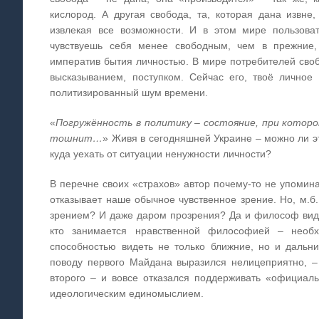
кислород. А другая свобода, та, которая дана извне
извлекая все возможности. И в этом мире пользова
чувствуешь себя менее свободным, чем в прежние,
императив бытия личностью. В мире потребителей своб
высказыванием, поступком. Сейчас его, твоё личное
политизированный шум времени.
«
Погружённость в политику – состояние, при которо
тошнит…
» Живя в сегодняшней Украине – можно ли эт
куда уехать от ситуации ненужности личности?
В перечне своих «страхов» автор почему-то не упомина
отказывает наше обычное чувственное зрение. Но, м.б
зрением? И даже даром прозрения? Да и философ вид
кто занимается нравственной философией – необ
способностью видеть не только ближние, но и дальн
поводу первого Майдана выразился нелицеприятно, – 
второго – и вовсе отказался поддерживать «официал
идеологическим единомыслием.