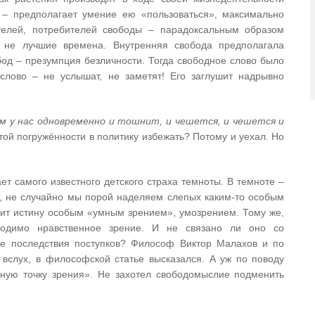
, – предполагает умение ею «пользоваться», максимально
телей, потребителей свободы – парадоксальным образом
 не лучшие времена. Внутренняя свобода предполагала
од – презумпция безличности. Тогда свободное слово было
 слово – не услышат, не заметят! Его заглушит надрывно
м у нас одновременно и тошнит, и чешется, и чешется и
ой погружённости в политику избежать? Потому и уехал. Но
ет самого известного детского страха темноты. В темноте –
., не случайно мы порой наделяем слепых каким-то особым
ит истину особым «умным зрением», умозрением. Тому же,
ходимо нравственное зрение. И не связано ли оно со
ие последствия поступков? Философ Виктор Малахов и по
вслух, в философской статье высказался. А уж по поводу
ьную точку зрения». Не захотел свободомыслие подменить