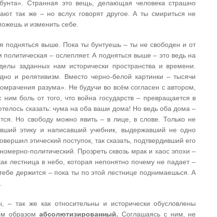
 бунта». Странная это вещь, делающая человека страшно
ют так же – но вслух говорят другое. А ты смириться не
можешь и изменить себе.
ая подняться выше. Пока ты бунтуешь – ты не свободен и от
и политическая – ослепляет. А подняться выше – это ведь на
еделы заданных нам исторически пространства и времени.
дно и релятивизм. Вместо черно-белой картинки – тысячи
помрачения разума». Не будучи во всём согласен с автором,
с ним боль от того, что война государств – превращается в
отелось сказать: чума на оба ваши дома! Но ведь оба дома –
тся. Но свободу можно явить – в лице, в слове. Только не
авший этику и написавший учебник, выдержавший не одно
овершил этический поступок, так сказать, подтвердивший его
дномерно-политический. Прозреть сквозь мрак и хаос эпохи –
ак лестница в небо, которая непонятно почему не падает –
 тебе держится – пока ты по этой лестнице поднимаешься. А
.
, – так же как относительны и исторически обусловлены
ным образом
абсолютизированный.
Соглашаясь с ним, не