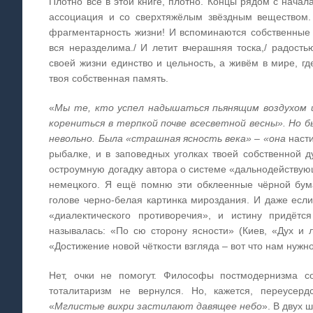
Плотно всё в этой книге, плотно. Концы рядом с начал
ассоциация и со сверхтяжёлым звёздным веществом.
фрагментарность жизни! И вспоминаются собственные д
вся неразделима./ И летит вчерашняя тоска,/ радост
своей жизни единство и цельность, а живём в мире, гд
твоя собственная память.
«
Мы те, кто успел надышаться пьянящим воздухом 
корениться в терпкой почве всесветной весны». Но б
невольно. Была «страшная ясность века» – «она
насти
рыбалке, и в заповедных уголках твоей собственной 
остроумную догадку автора о системе «дальнодействующ
немецкого. Я ещё помню эти обклеенные чёрной бум
голове черно-белая картинка мироздания. И даже если
«диалектического противоречия», и истину придётс
называлась: «По сю сторону ясности» (Киев, «Дух и 
«Достижение новой чёткости взгляда – вот что нам нужно
Нет, очки не помогут. Философы постмодернизма со
тоталитаризм не вернулся. Но, кажется, переусерд
«
Мглистые вихри застилают давящее небо
». В двух 