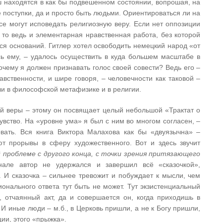
ш находятся в как бы подвешенном состоянии, вопрошая, на
 поступки, да и просто быть людьми. Ориентироваться ли на
се могут исповедать религиозную веру. Если нет оппозиции
 то ведь и элементарная нравственная работа, без которой
ся оснований. Гитлер хотел освободить немецкий народ «от
сь ему, – удалось осуществить в куда большем масштабе в
чему я должен признавать голос своей совести? Ведь его –
авственности, и шире говоря, – человечности как таковой –
ли в философской метафизике и в религии.
ой веры – этому он посвящает целый небольшой «Трактат о
увство. На «уровне ума» я был с ним во многом согласен, –
вать. Вся книга Виктора Малахова как бы «двуязычна» –
т прорывы в сферу художественного. Вот и здесь звучит
 проблеме с другого конца, с точки зрения притязающего
але автор не удержался и завершил всё «сказочкой»,
 И сказочка – сильнее тревожит и побуждает к мысли, чем
онального ответа тут быть не может. Тут экзистенциальный
й, отчаянный акт, да и совершается он, когда приходишь в
 И иные люди – м.б., в Церковь пришли, а не к Богу пришли,
ии, этого «прыжка».