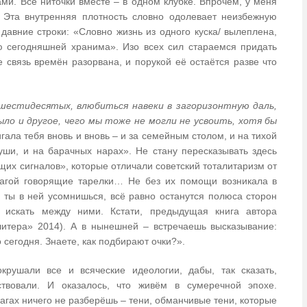
ами. Все ниточки вместе – в одном клубке. Впрочем, у меня
 Эта внутренняя плотность словно одолевает неизбежную
авние строки: «Словно жизнь из одного куска/ вылеплена,
ью сегодняшней хранима». Изо всех сил стараемся придать
е связь времён разорвана, и порукой её остаётся разве что
шестидесятых, влюбиться навеки в загоризонтную даль,
ыло и другое, чего мы тоже не могли не усвоить, хотя бы
гала тебя вновь и вновь – и за семейным столом, и на тихой
души, и на барачных нарах»
. Не стану пересказывать здесь
их сигналов», которые отличали советский тоталитаризм от
агой говорящие тарелки… Не без их помощи возникала в
 ты в ней усомнишься, всё равно останутся полюса сторон
я искать между ними. Кстати, предыдущая книга автора
литера» 2014). А в нынешней – встречаешь высказывание:
 сегодня. Знаете, как подбирают очки?
».
крушали все и всяческие идеологии, дабы, так сказать,
ствовали. И оказалось, что живём в сумеречной эпохе.
шагах ничего не разберёшь – тени, обманчивые тени, которые