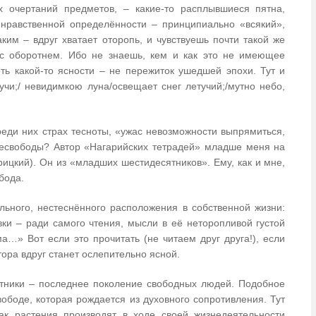
х очертаний предметов, – какие-то расплывшиеся пятна,
 нравственной определённости – принципиально «всякий»,
ким – вдруг хватает оторопь, и чувствуешь почти такой же
 с оборотнем. Ибо не знаешь, кем и как это не имеющее
ть какой-то ясности – не пережиток ушедшей эпохи. Тут и
чи;/ невидимкою луна/освещает снег летучий;/мутно небо,
реди них страх тесноты, «ужас невозможности выпрямиться,
 несвободы? Автор «Нагарийских тетрадей» младше меня на
грицкий). Он из «младших шестидесятников». Ему, как и мне,
обода.
ьного, нестеснённого расположения в собственной жизни:
ки – ради самого чтения, мысли в её неторопливой густой
ьма…»
Вот если это прочитать (не читаем друг друга!), если
тора вдруг станет ослепительно ясной.
ятники – последнее поколение свободных людей. Подобное
ободе, которая рождается из духовного сопротивления. Тут
ак растения производят в ходе своей жизнедеятельности