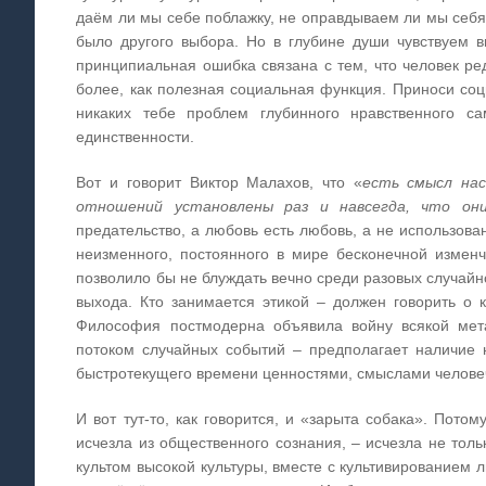
даём ли мы себе поблажку, не оправдываем ли мы себя 
было другого выбора. Но в глубине души чувствуем в
принципиальная ошибка связана с тем, что человек ред
более, как полезная социальная функция. Приноси соц
никаких тебе проблем глубинного нравственного са
единственности.
Вот и говорит Виктор Малахов, что «
есть смысл нас
отношений установлены раз и навсегда, что он
предательство, а любовь есть любовь, а не использован
неизменного, постоянного в мире бесконечной изменч
позволило бы не блуждать вечно среди разовых случай
выхода. Кто занимается этикой – должен говорить о к
Философия постмодерна объявила войну всякой мета
потоком случайных событий – предполагает наличие 
быстротекущего времени ценностями, смыслами челове
И вот тут-то, как говорится, и «зарыта собака». Пото
исчезла из общественного сознания, – исчезла не толь
культом высокой культуры, вместе с культивированием л