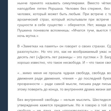
нынче принято называть симулякрами. Вместо чётки
наподобие пятен Роршаха. Человек без стержня, без
человек, который может быть любым. При встрече с та
архаический страх, который испытывали при встрече
сущности в себе существо – обернется. Нет, жажда хо
Пушкина поневоле вспомнишь: «Мчатся тучи, вьются ту
ночь мутна.»
В «Заметках на память» он говорит о своих страхах. С
разогнуться». Но что это, как не воображаемый ужас
десять лет («Десять лет разницы – это пустяки.» Э. Ба
хорошо известно, что такое несвобода. И – что такое св
«…мимо меня не прошла чудная свобода, свобода вол
движения ради движения, чтения – до последней буков
прозрачности – ради самой мысли, письма ради пис
этому поверить до конца, то внутренняя драма жизни ав
Без внутренней свободы – нельзя мыслить. Шестидес
утверждение кажется предвзятым. Но я говорю о той св
свобода – не дана, она «производится» – так же, к