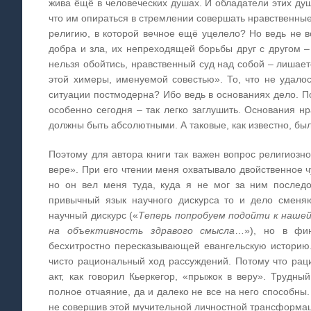
жива ёщё в человеческих душах. И обладатели этих ду
что им опираться в стремлении совершать нравственные
религию, в которой вечное ещё уцелело? Но ведь не в
добра и зла, их непреходящей борьбы друг с другом –
нельзя обойтись, нравственный суд над собой – лишает
этой химеры, именуемой совестью». То, что не удало
ситуации постмодерна? Ибо ведь в основаниях дело. По
особенно сегодня – так легко заглушить. Основания нр
должны быть абсолютными. А таковые, как известно, бы
Поэтому для автора книги так важен вопрос религиозн
вере». При его чтении меня охватывало двойственное ч
но он вел меня туда, куда я не мог за ним последо
привычный язык научного дискурса то и дело сменяю
научный дискурс («
Теперь попробуем подойти к нашей
на объективность здравого смысла
…»), но в фин
бесхитростно пересказывающей евангельскую историю.
чисто рациональный ход рассуждений. Потому что раци
акт, как говорил Кьеркегор, «прыжок в веру». Трудны
полное отчаяние, да и далеко не все на него способны.
не совершив этой мучительной личностной трансформац