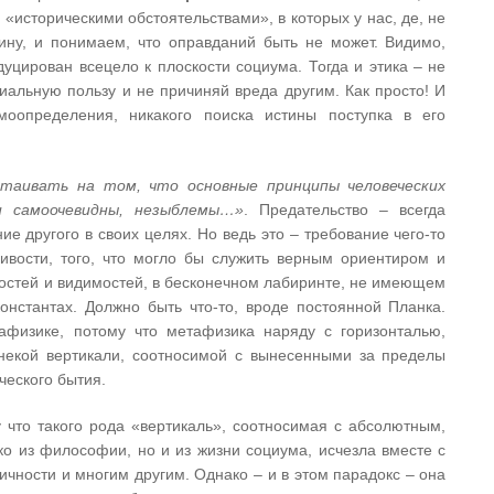
«историческими обстоятельствами», в которых у нас, де, не
ину, и понимаем, что оправданий быть не может. Видимо,
уцирован всецело к плоскости социума. Тогда и этика – не
иальную пользу и не причиняй вреда другим. Как просто! И
моопределения, никакого поиска истины поступка в его
таивать на том, что основные принципы человеческих
и самоочевидны, незыблемы…»
. Предательство – всегда
ие другого в своих целях. Но ведь это – требование чего-то
ивости, того, что могло бы служить верным ориентиром и
ностей и видимостей, в бесконечном лабиринте, не имеющем
онстантах. Должно быть что-то, вроде постоянной Планка.
физике, потому что метафизика наряду с горизонталью,
некой вертикали, соотносимой с вынесенными за пределы
ческого бытия.
му что такого рода «вертикаль», соотносимая с абсолютным,
ко из философии, но и из жизни социума, исчезла вместе с
ичности и многим другим. Однако – и в этом парадокс – она