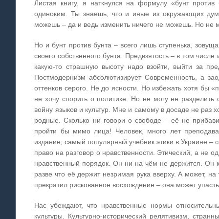
Листая книгу, я наткнулся на формулу «бунт против
одиноким. Ты знаешь, что и иные из окружающих дума
можешь – да и ведь изменить ничего не можешь. Но не 
Но и бунт против бунта – всего лишь ступенька, зовущ
своего собственного бунта. Предвзятость – в том числе 
какую-то страшную высоту надо взойти, выйти за пр
Постмодернизм абсолютизирует Современность, а зао
оттенков серого. Не до ясности. Но избежать хотя бы «
не хочу спорить о политике. Но не могу не разделить 
войну языков и культур. Мне и самому в досаде не раз х
родные. Сколько ни говори о свободе – её не прибави
пройти бы мимо лица! Человек, много лет преподав
издание, самый популярный учебник этики в Украине – с
право на разговор о нравственности. Этический, а не о
нравственный порядок. Он ни на чём не держится. Он к
разве что её держит незримая рука вверху. А может, на
прекратил рискованное восхождение – она может упасть
Нас убеждают, что нравственные нормы относительны
культуры. Культурно-исторический релятивизм, стран