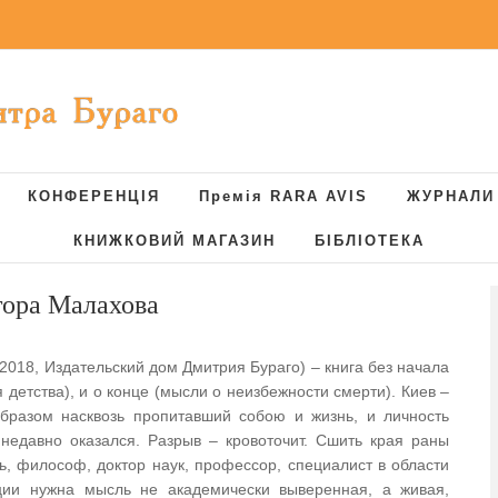
КОНФЕРЕНЦІЯ
Премія RARA AVIS
ЖУРНАЛИ
КНИЖКОВИЙ МАГАЗИН
БІБЛІОТЕКА
тора Малахова
2018, Издательский дом Дмитрия Бураго) – книга без начала
 детства), и о конце (мысли о неизбежности смерти). Киев –
образом насквозь пропитавший собою и жизнь, и личность
 недавно оказался. Разрыв – кровоточит. Сшить края раны
, философ, доктор наук, профессор, специалист в области
ации нужна мысль не академически выверенная, а живая,