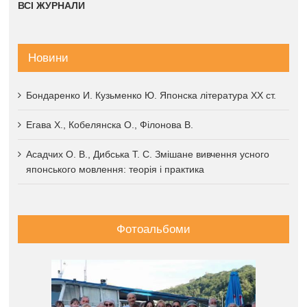
ВСІ ЖУРНАЛИ
Новини
Бондаренко И. Кузьменко Ю. Японска література XX ст.
Егава Х., Кобелянска О., Філонова В.
Асадчих О. В., Дибська Т. С. Змішане вивчення усного
японського мовлення: теорія і практика
Фотоальбоми