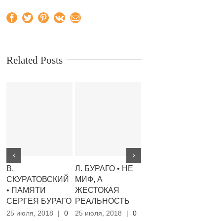
Facebook
Twitter
Pinterest
Vk
Email
Related Posts
В.
Л. БУРАГО • НЕ
В. ЛИЧКОВАХ •
В
СКУРАТОВСКИЙ
МИФ, А
НОВИЙ
В
• ПАМЯТИ
ЖЕСТОКАЯ
УНІВЕРСИТЕТ
К
СЕРГЕЯ БУРАГО
РЕАЛЬНОСТЬ
XXІ СТОЛІТТЯ:
25
СЛАВУТИЦЬКИЙ,
Co
25 июля, 2018
|
0
25 июля, 2018
|
0