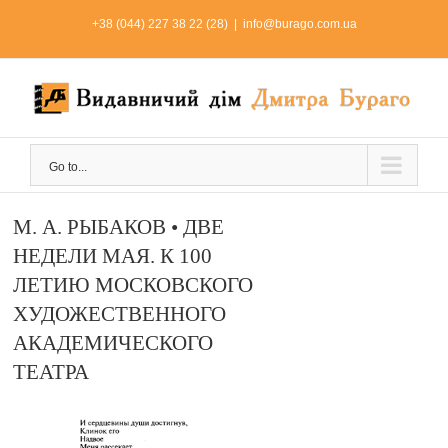
Skip
+38 (044) 227 38 22 (28)
|
info@burago.com.ua
to
content
Go to...
М. А. РЫБАКОВ • ДВЕ
НЕДЕЛИ МАЯ. К 100
ЛЕТИЮ МОСКОВСКОГО
ХУДОЖЕСТВЕННОГО
АКАДЕМИЧЕСКОГО
ТЕАТРА