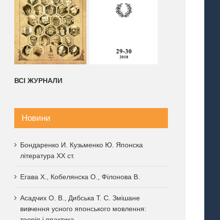
ВСІ ЖУРНАЛИ
Новини
Бондаренко И. Кузьменко Ю. Японска
література XX ст.
Егава Х., Кобелянска О., Філонова В.
Асадчих О. В., Дибська Т. С. Змішане
вивчення усного японського мовлення:
теорія і практика