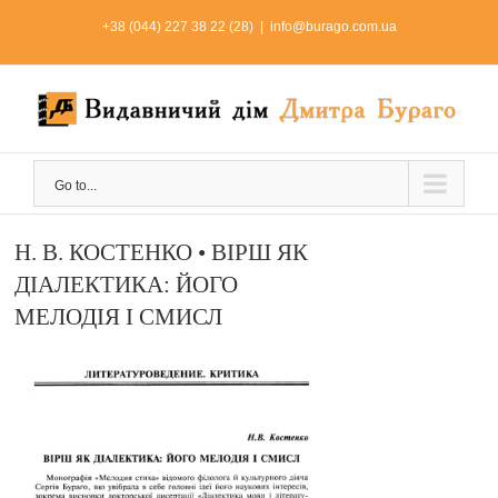
Skip
+38 (044) 227 38 22 (28)
|
info@burago.com.ua
to
content
Go to...
Н. В. КОСТЕНКО • ВІРШ ЯК
ДІАЛЕКТИКА: ЙОГО
МЕЛОДІЯ І СМИСЛ