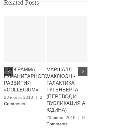
Related Posts
ПРОГРАММА
МАРШАЛЛ
І. А. МАМЧУР •
Д
ГУМАНИТАРНОГО
МАКЛЮЭН •
ТЕАТРОЧАС
•
РАЗВИТИЯ
ГАЛАКТИКА
ВЕЛЕМИРА
Б
«COLLEGIUM»
ГУТЕНБЕРГА
ХЛЄБНИКОВА
Р
(ПЕРЕВОД И
Ф
23 июля, 2018
|
0
23 июля, 2018
|
0
ПУБЛИКАЦИЯ А.
Comments
Comments
23
ЮДИНА)
Co
23 июля, 2018
|
0
Comments