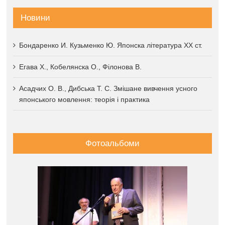
Новини
Бондаренко И. Кузьменко Ю. Японска література XX ст.
Егава Х., Кобелянска О., Філонова В.
Асадчих О. В., Дибська Т. С. Змішане вивчення усного
японського мовлення: теорія і практика
Фотоальбоми