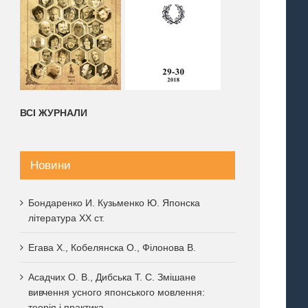
ВСІ ЖУРНАЛИ
Новини
Бондаренко И. Кузьменко Ю. Японска
література XX ст.
Егава Х., Кобелянска О., Філонова В.
Асадчих О. В., Дибська Т. С. Змішане
вивчення усного японського мовлення:
теорія і практика