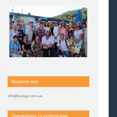
2019
Видання книг
info@burago.com.ua
Замовлення та купівля книг