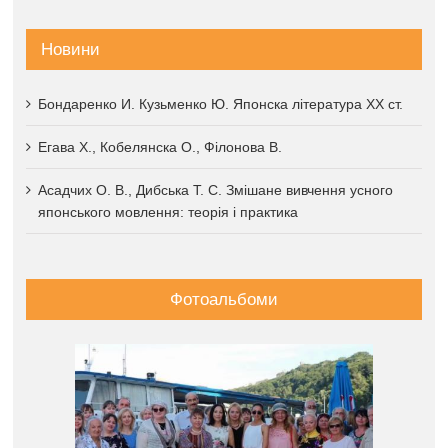
Новини
Бондаренко И. Кузьменко Ю. Японска література XX ст.
Егава Х., Кобелянска О., Філонова В.
Асадчих О. В., Дибська Т. С. Змішане вивчення усного
японського мовлення: теорія і практика
Фотоальбоми