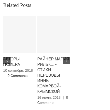
Related Posts
АВТОРЫ
РАЙНЕР МАРИЯ
СИЛАНТЬЕВ А. •
ГЛ
НОМЕРА
РИЛЬКЕ. •
ХИППИЗМ КАК
В
СТИХИ.
МИРОВОЗЗРЕНИЕ
С
10 сентября, 2018
ПЕРЕВОДЫ
Ч
|
0 Comments
16 июля, 2018
|
0
ИННЫ
Б
Comments
КОМАРВОЙ-
Т
КРЫМСКОЙ
К
16 июля, 2018
|
0
16
Comments
Co