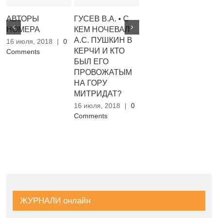
АВТОРЫ
ГУСЕВ В.А. • С
ХОРУНЖИЙ А.И.
А
НОМЕРА
КЕМ НОЧЕВАЛ
• ПЕРЕВОДЫ
С.
А.С. ПУШКИН В
16 июля, 2018
|
0
16 июля, 2018
|
0
16
КЕРЧИ И КТО
Comments
Comments
Co
БЫЛ ЕГО
ПРОВОЖАТЫМ
НА ГОРУ
МИТРИДАТ?
16 июля, 2018
|
0
Comments
ЖУРНАЛИ онлайн