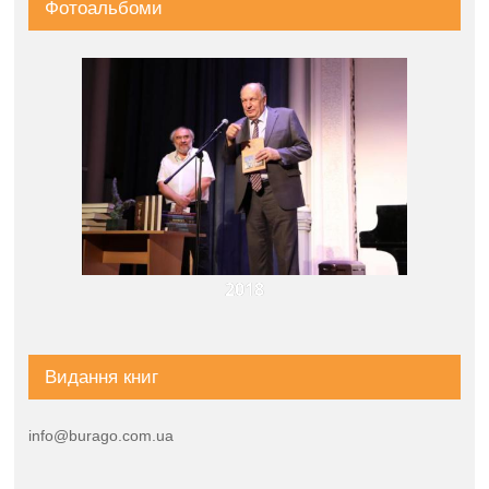
Фотоальбоми
2018
Видання книг
info@burago.com.ua