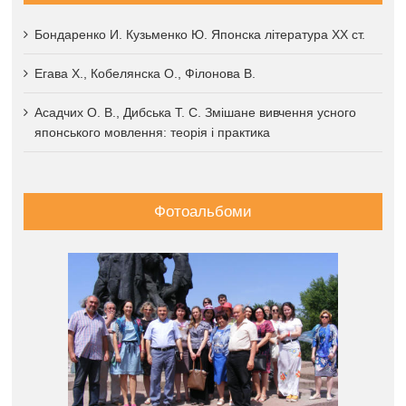
Бондаренко И. Кузьменко Ю. Японска література XX ст.
Егава Х., Кобелянска О., Філонова В.
Асадчих О. В., Дибська Т. С. Змішане вивчення усного
японського мовлення: теорія і практика
Фотоальбоми