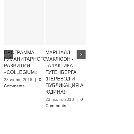
ПРОГРАММА
МАРШАЛЛ
І. А. МАМЧУР •
Д
ГУМАНИТАРНОГО
МАКЛЮЭН •
ТЕАТРОЧАС
•
РАЗВИТИЯ
ГАЛАКТИКА
ВЕЛЕМИРА
Б
«COLLEGIUM»
ГУТЕНБЕРГА
ХЛЄБНИКОВА
Р
(ПЕРЕВОД И
Ф
23 июля, 2018
|
0
23 июля, 2018
|
0
ПУБЛИКАЦИЯ А.
Comments
Comments
23
ЮДИНА)
Co
23 июля, 2018
|
0
Comments