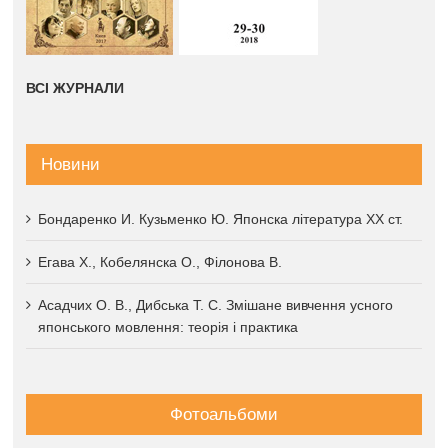
ВСІ ЖУРНАЛИ
Новини
Бондаренко И. Кузьменко Ю. Японска література XX ст.
Егава Х., Кобелянска О., Філонова В.
Асадчих О. В., Дибська Т. С. Змішане вивчення усного
японського мовлення: теорія і практика
Фотоальбоми