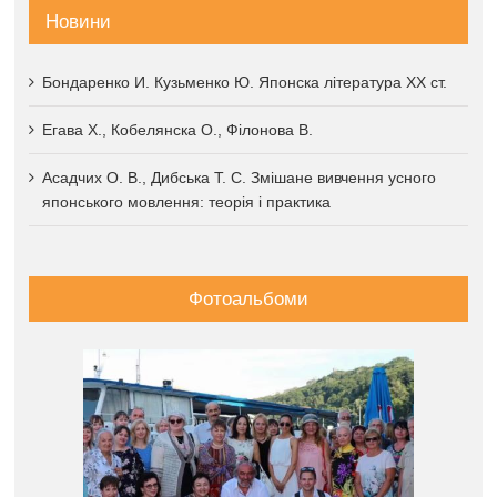
Новини
Бондаренко И. Кузьменко Ю. Японска література XX ст.
Егава Х., Кобелянска О., Філонова В.
Асадчих О. В., Дибська Т. С. Змішане вивчення усного
японського мовлення: теорія і практика
Фотоальбоми