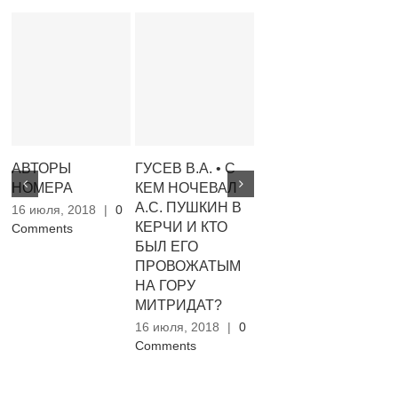
АВТОРЫ
ГУСЕВ В.А. • С
ХОРУНЖИЙ А.И.
А
НОМЕРА
КЕМ НОЧЕВАЛ
• ПЕРЕВОДЫ
С.
А.С. ПУШКИН В
16 июля, 2018
|
0
16 июля, 2018
|
0
16
КЕРЧИ И КТО
Comments
Comments
Co
БЫЛ ЕГО
ПРОВОЖАТЫМ
НА ГОРУ
МИТРИДАТ?
16 июля, 2018
|
0
Comments