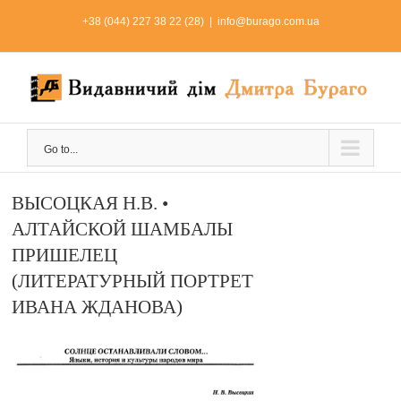
Skip
+38 (044) 227 38 22 (28)
|
info@burago.com.ua
to
content
Go to...
ВЫСОЦКАЯ Н.В. •
АЛТАЙСКОЙ ШАМБАЛЫ
ПРИШЕЛЕЦ
(ЛИТЕРАТУРНЫЙ ПОРТРЕТ
ИВАНА ЖДАНОВА)