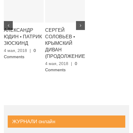
АЛЕКСАНДР
СЕРГЕЙ
ИГОРЬ
В
ЮДИН • ПАТРИК
СОЛОВЬЕВ •
ЛАПИНСКИЙ •
Р
ЗЮСКИНД
КРЫМСКИЙ
НОЧЬ
С
ДИВАН
4 мая, 2018
|
0
4 мая, 2018
|
0
4 
(ПРОДОЛЖЕНИЕ)
Comments
Comments
Co
4 мая, 2018
|
0
Comments
ЖУРНАЛИ онлайн