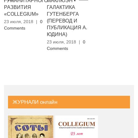
ГУМАНИТАРНОГО
МАКЛЮЭН •
ТЕАТРОЧАС
•
РАЗВИТИЯ
ГАЛАКТИКА
ВЕЛЕМИРА
Б
«COLLEGIUM»
ГУТЕНБЕРГА
ХЛЄБНИКОВА
Р
(ПЕРЕВОД И
Ф
23 июля, 2018
|
0
23 июля, 2018
|
0
ПУБЛИКАЦИЯ А.
Comments
Comments
23
ЮДИНА)
Co
23 июля, 2018
|
0
Comments
ЖУРНАЛИ онлайн