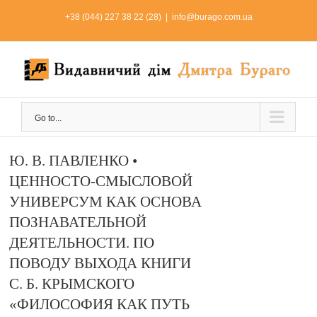
Skip
+38 (044) 227 38 22 (28)
|
info@burago.com.ua
to
content
Go to...
Ю. В. ПАВЛЕНКО •
ЦЕННОСТО-СМЫСЛОВОЙ
УНИВЕРСУМ КАК ОСНОВА
ПОЗНАВАТЕЛЬНОЙ
ДЕЯТЕЛЬНОСТИ. ПО
ПОВОДУ ВЫХОДА КНИГИ
С. Б. КРЫМСКОГО
«ФИЛОСОФИЯ КАК ПУТЬ