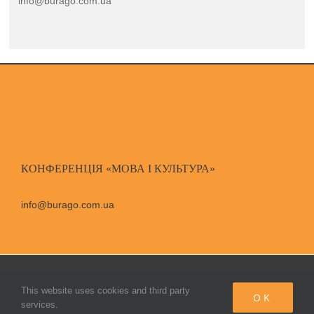
info@burago.com.ua
КОНФЕРЕНЦІЯ «МОВА І КУЛЬТУРА»
info@burago.com.ua
© Copyright Бураго Д. С.,
2026
|
All Rights Reserved
This website uses cookies and third party
OK
services.