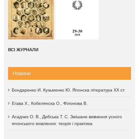
ВСІ ЖУРНАЛИ
Новини
Бондаренко И. Кузьменко Ю. Японска література XX ст.
Егава Х., Кобелянска О., Філонова В.
Асадчих О. В., Дибська Т. С. Змішане вивчення усного
японського мовлення: теорія і практика