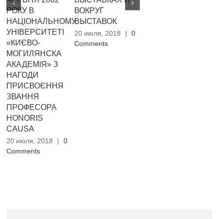
РОКУ В
ВОКРУГ
Л
20 июля, 2018
|
0
НАЦІОНАЛЬНОМУ
ВЫСТАВОК
Comments
20
УНІВЕРСИТЕТІ
Co
20 июля, 2018
|
0
«КИЄВО-
Comments
МОГИЛЯНСКА
АКАДЕМІЯ» З
НАГОДИ
ПРИСВОЄННЯ
ЗВАННЯ
ПРОФЕСОРА
HONORIS
CAUSA
20 июля, 2018
|
0
Comments