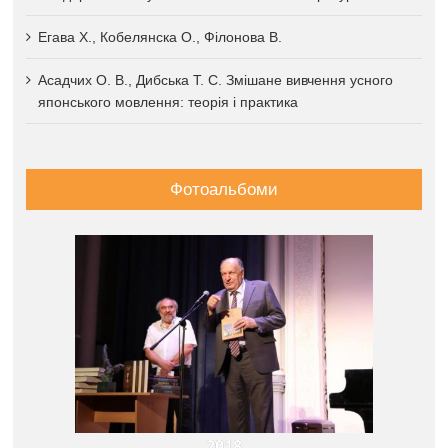
Егава Х., Кобелянска О., Філонова В.
Асадчих О. В., Дибська Т. С. Змішане вивчення усного
японського мовлення: теорія і практика
Фотоальбоми
2018