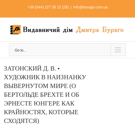
Skip
+38 (044) 227 38 22 (28)
|
info@burago.com.ua
to
content
Go to...
ЗАТОНСКИЙ Д. В. •
ХУДОЖНИК В НАИЗНАНКУ
ВЫВЕРНУТОМ МИРЕ (О
БЕРТОЛЬДЕ БРЕХТЕ И ОБ
ЭРНЕСТЕ ЮНГЕРЕ КАК
КРАЙНОСТЯХ, КОТОРЫЕ
СХОДЯТСЯ)