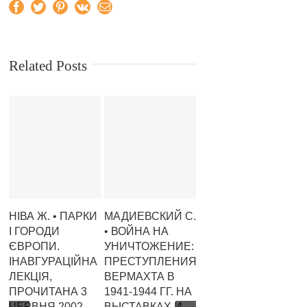
Facebook
Twitter
Pinterest
Vk
Email
Related Posts
НІВА Ж. • ПАРКИ
МАДИЕВСКИЙ С.
МАЛАХОВ В. А. •
К
І ГОРОДИ
• ВОЙНА НА
ВЕК ДЖАЗА
Ю.
ЄВРОПИ.
УНИЧТОЖЕНИЕ:
ПРИШЕЛ НА
«
ІНАВГУРАЦІЙНА
ПРЕСТУПЛЕНИЯ
УКРАИНУ
К
ЛЕКЦІЯ,
ВЕРМАХТА В
(ЗАПИСКИ
Т
ПРОЧИТАНА 3
1941-1944 ГГ. НА
ЮНОГО
Ц
ЧЕРВНЯ 2002
ВЫСТАВКАХ И
ФИЛОСОФА)
П