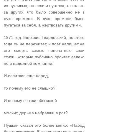
из пугливых, он если и пугался, то только
за других, что было совершенно не в
духе времени. В духе времени было
пугаться за себя, а жертвовать другими.
1971 год. Еще жив Твардовский, но этого
года он не переживет, и поэт напишет на
его смерть самые непечатные свои
стихи, которые публично прочтет далеко
не в надеж­ной компании:
И если жив еще народ,
то почему его не слышно?
И почему во лжи облыжной
молчит, дерьма набравши в рот?
Пушкин сказал это более мягко: «Народ
безмолвствует». В двадцатом веке народ