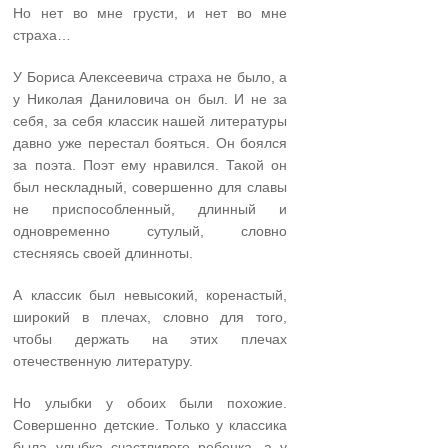
Но нет во мне грусти, и нет во мне
страха…
У Бориса Алексеевича страха не было, а
у Николая Даниловича он был. И не за
себя, за себя классик нашей литературы
давно уже перестал бояться. Он боялся
за поэта. Поэт ему нравился. Такой он
был нескладный, совершенно для славы
не приспособленный, длинный и
одновременно сутулый, словно
стесняясь своей длин­ноты.
А классик был невысокий, коренастый,
широкий в плечах, словно для того,
чтобы держать на этих плечах
отечественную литературу.
Но улыбки у обоих были похожие.
Совершенно дет­ские. Только у классика
была улыбка счастливого ребенка, а у