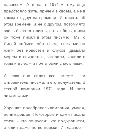
насовсем. А тогда, в 1971-м, ему еще
предстояло жить, причем в своем, а не в
каком-то другом времени. И писать об
этом времени, а не о другом, потому что
здесь была его жизнь, его любовь, о чем
он тоже писал в этом письме: «Мы с
Лилей забыли обо всем, весь месяц
жили без новостей и слу­хов, дышали
морем и вечностью, загорали, ходили в
горы и в лес­ – и почти были счастливы».
А пока они сидят все вместе – и
отправитель письма, и его получатель. В
тесной компании 1971 года. И поэт
читает стихи.
Хорошая подобралась компания, умная,
понимающая. Некоторые и сами писали
стихи – кто по-русски, кто по-украински,
а один даже по-венгерски. И главное –