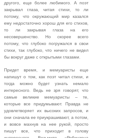
другого, еще более любимого. А поэт
закрывал глаза, читая стихи, то ли
потому, что окружающий мир казался
ему недостаточно хорош для его стихов,
то ли закрывая глаза на его
несовершенство. Но скорее всего
потому, что глубоко погружался в свои
стихи, так глубоко, что ничего не видел
бы вокруг даже с открытыми глазами.
Придет время, и мемуаристы еще
напишут о том, как поэт читал стихи, и
тогда можно будет узнать немало
интересного. Ведь не зря говорят, что
самые великие ме­муаристы – те,
которые все придумывают. Правда не
удовлетво­ряет их высоких запросов, и
они сначала ее приукрашивают, а потом,
и вовсе махнув на нее рукой, просто
пишут все, что приходит в голову
интересного. Возь­мите «Робинзона