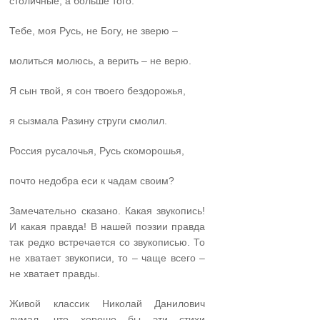
столичные, а больше того.
Тебе, моя Русь, не Богу, не зверю –
молиться молюсь, а верить – не верю.
Я сын твой, я сон твоего бездорожья,
я сызмала Разину струги смолил.
Россия русалочья, Русь скоморошья,
почто недобра еси к чадам своим?
Замечательно сказано. Какая звукопись!
И какая правда! В нашей поэзии правда
так редко встречается со звукописью. То
не хватает звукописи, то – чаще всего –
не хватает правды.
Живой классик Николай Данилович
думал, что хорошо бы эти стихи