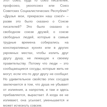
этот союз, будь то союз писателей,
профсоюз, укоопсоюз или Союз
Советских Социалистических Республик?
«Друзья мои, прекрасен наш союз!» –
разве это было сказано о Союзе
писателей? Это было сказано о
свободном союзе друзей, о союзе
свободных людей, которые в самые
трудные времена собирались на
конспиративных кухнях или в других
укромных местах, чтобы излить друг
другу душу, не лежащую к своему
правительству. Потому что люди – это
сообщающиеся сосуды, которые жить не
могут, если что-то друг другу не сообщат.
Но удивительное свойство этих сосудов
заключается в том, что душа не убывает
от излияния, а напротив, и там и здесь
прибавляется, вырастает. А когда ее не
изливают, она усыхает, уменьшается и
может исчезнуть совсем.