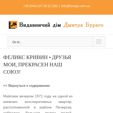
Skip
+38 (044) 227 38 22 (28)
|
info@burago.com.ua
to
content
Go to...
ФЕЛИКС КРИВИН • ДРУЗЬЯ
МОИ, ПРЕКРАСЕН НАШ
СОЮЗ!
<< Вернуться к содержанию
Майским вечером 1971 года на одной из
киевских кон­спиративных квартир,
расположенной в районе Печер­ска,
собралась большая группа людей.