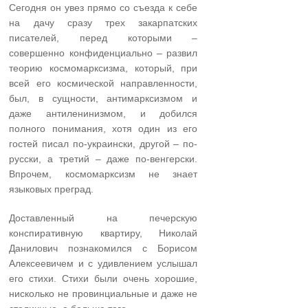
Сегодня он увез прямо со съезда к себе
на дачу сразу трех закарпатских
писателей, перед которыми –
совершенно конфиденциально – развил
теорию космомарксизма, который, при
всей его космической направленности,
был, в сущности, антимарксизмом и
даже антиленинизмом, и добился
полного понимания, хотя один из его
гостей писал по-украински, другой – по-
русски, а третий – даже по-венгерски.
Впрочем, космомарксизм не знает
языковых преград.
Доставленный на печерскую
конспиративную квартиру, Николай
Данилович познакомился с Борисом
Алексеевичем и с удивлением услышал
его стихи. Стихи были очень хорошие,
нисколько не провинциальные и даже не