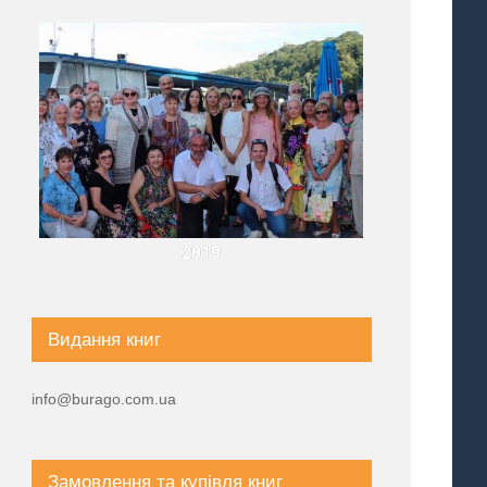
2019
Видання книг
info@burago.com.ua
Замовлення та купівля книг