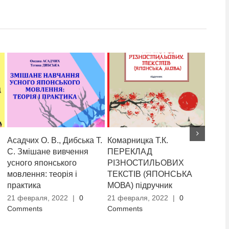
Асадчих О. В., Дибська Т.
Комарницка Т.К.
Словн
С. Змішане вивчення
ПЕРЕКЛАД
термі
усного японського
РІЗНОСТИЛЬОВИХ
11 ян
мовлення: теорія і
ТЕКСТІВ (ЯПОНСЬКА
Comm
практика
МОВА) підручник
21 февраля, 2022
|
0
21 февраля, 2022
|
0
Comments
Comments