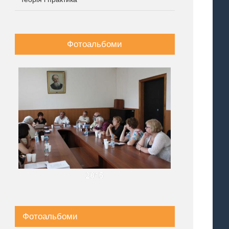
враля, 2021
|
0
Comments
культура»
ents
18 июня, 2020
Comments
Фотоальбоми
2015
Фотоальбоми