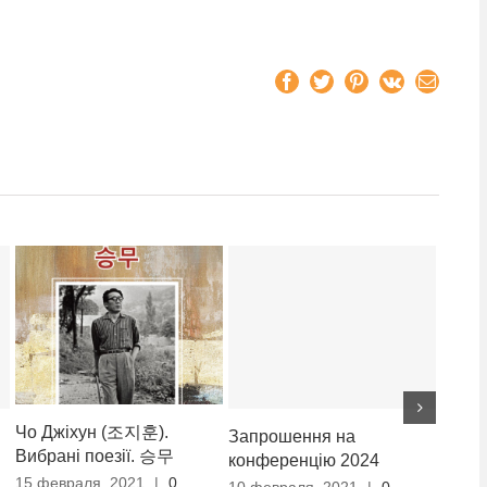
Facebook
Twitter
Pinterest
Vk
Email
Чо Джіхун (조지훈).
Запрошення на
Запр
Вибрані поезії. 승무
конференцію 2024
конф
15 февраля, 2021
|
0