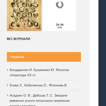
ВСІ ЖУРНАЛИ
Новини
Бондаренко И. Кузьменко Ю. Японска
література XX ст.
Егава Х., Кобелянска О., Філонова В.
Електронні варіанти 200,
ошення на
Программа 
Асадчих О. В., Дибська Т. С. Змішане
201, 202, 203, 204 томів
еренцію 2024
Международ
вивчення усного японського мовлення:
6 августа, 2020
|
0
конференции
теорія і практика