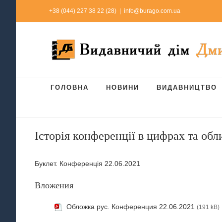
Skip
+38 (044) 227 38 22 (28)
|
info@burago.com.ua
to
content
ГОЛОВНА
НОВИНИ
ВИДАВНИЦТВО
Історія конференції в цифрах та обл
Буклет. Конференція 22.06.2021
Вложения
Обложка рус. Конференция 22.06.2021
(191 kB)