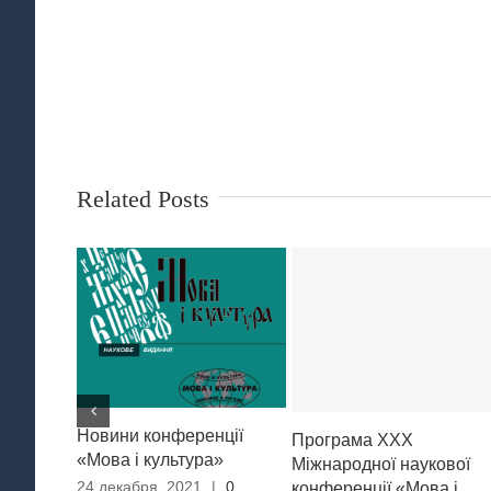
Related Posts
Новини конференції
Програма XXХ
«Мова і культура»
Міжнародної наукової
24 декабря, 2021
|
0
конференції «Мова і