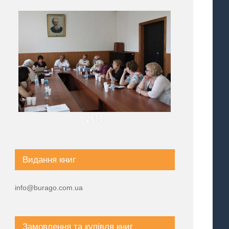
2015
Видання книг
info@burago.com.ua
Замовлення та купівля книг