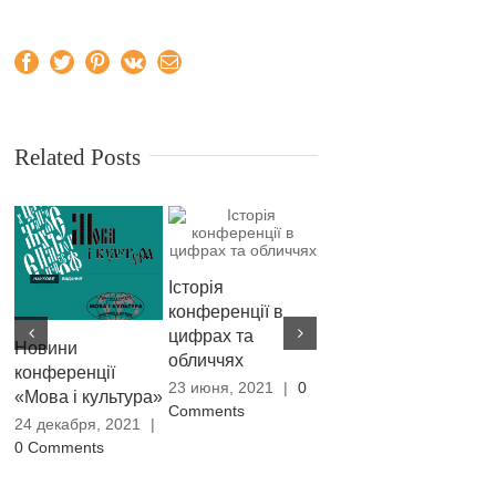
Facebook
Twitter
Pinterest
Vk
Email
Related Posts
Історія
конференції в
цифрах та
Новини
обличчях
конференції
23 июня, 2021
|
0
«Мова і культура»
Програма XXХ
З
Comments
24 декабря, 2021
|
Міжнародної
к
0 Comments
наукової
2
конференції
10