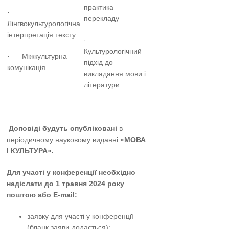
практика
·
перекладу
Лінгвокультурологічна
інтерпретація тексту.
·
Культурологічний
· Міжкультурна
підхід до
комунікація
викладання мови і
літератури
Доповіді будуть опубліковані
в
періодичному науковому виданні
«МОВА
І КУЛЬТУРА».
Для участі у конференції необхідно
надіслати до 1 травня 20
2
4 року
поштою або E-mail:
заявку для участі у конференції
(бланк заяви додається);