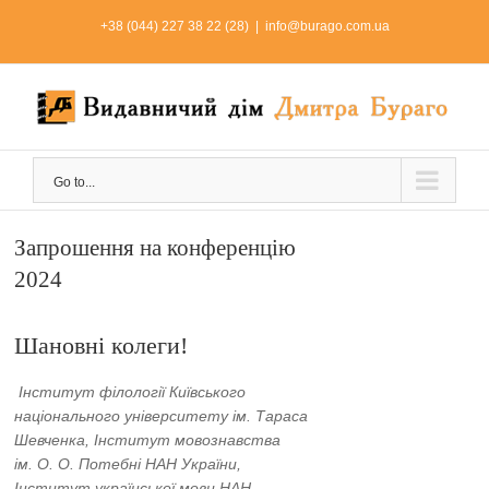
Skip
+38 (044) 227 38 22 (28)
|
info@burago.com.ua
to
content
Go to...
Запрошення на конференцію
2024
Шановні колеги!
Інститут філології Київського
національного університету ім. Тараса
Шевченка, Інститут мовознавства
ім. О. О. Потебні НАН України,
Інститут української мови НАН