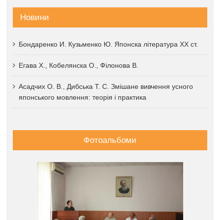
Новини
Бондаренко И. Кузьменко Ю. Японска література XX ст.
Егава Х., Кобелянска О., Філонова В.
Асадчих О. В., Дибська Т. С. Змішане вивчення усного
японського мовлення: теорія і практика
Фотоальбоми