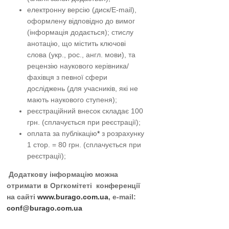
електронну версію (диск/E-mail),
оформлену відповідно до вимог
(інформація додається); стислу
анотацію, що містить ключові
слова (укр., рос., англ. мови), та
рецензію наукового керівника/
фахівця з певної сфери
досліджень (для учасників, які не
мають наукового ступеня);
реєстраційний внесок складає 100
грн. (сплачується при реєстрації);
оплата за публікацію
*
з розрахунку
1 стор. = 80 грн. (сплачується при
реєстрації);
Додаткову інформацію можна
отримати в Оргкомітеті конференції
на сайті
www.burago.com.ua
, e-mail:
conf@burago.com.ua