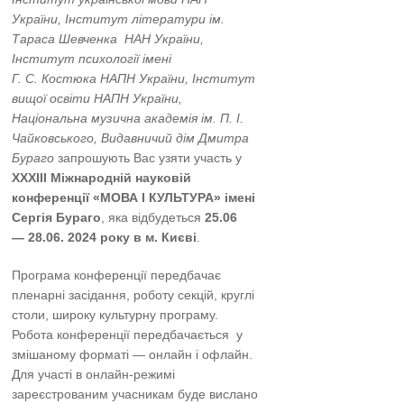
України, Інститут літератури ім.
Тараса Шевченка НАН України,
Інститут психології імені
Г. С. Костюка НАПН України, Інститут
вищої освіти НАПН України,
Національна музична академія ім. П. І.
Чайковського, Видавничий дім Дмитра
Бураго
запрошують Вас узяти участь у
ХX
X
ІІІ Міжнародній науковій
конференції «МОВА І КУЛЬТУРА» імені
Сергія Бураго
, яка відбудеться
25.06
—
28.06. 2024 року в м. Києві
.
Програма конференції передбачає
пленарні засідання, роботу секцій, круглі
столи, широку культурну програму.
Робота конференції передбачається у
змішаному форматі — онлайн і офлайн.
Для участі в онлайн-режимі
зареєстрованим учасникам буде вислано