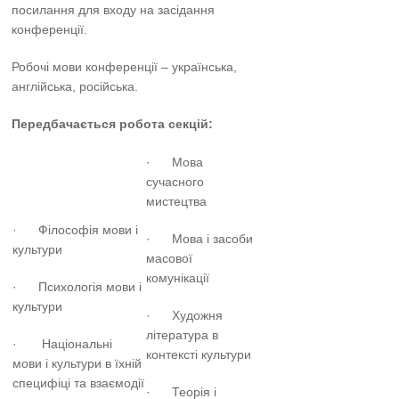
посилання для входу на засідання
конференції.
Робочі мови конференції – українська,
англійська, російська.
Передбачається робота секцій:
· Мова
сучасного
мистецтва
· Філософія мови і
· Мова і засоби
культури
масової
комунікації
· Психологія мови і
культури
· Художня
література в
· Національні
контексті культури
мови і культури в їхній
специфіці та взаємодії
· Теорія і