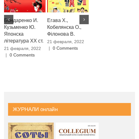
Бондаренко И.
Егава Х.,
Асадчих О. В.,
Ко
Кузьменко Ю.
Кобелянска О.,
Дибська Т. С.
П
Японска
Філонова В.
Змішане
Р
література XX ст.
вивчення усного
Т
21 февраля, 2022
японського
(
|
0 Comments
21 февраля, 2022
мовлення: теорія
МО
|
0 Comments
і практика
21
|
21 февраля, 2022
|
0 Comments
ЖУРНАЛИ онлайн