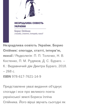
Незрадлива совість України. Борис
Олійник: спогади, статті, інтерв’ю,
поезії
/ Редколегія: П. П. Толочко, Н. В.
Костенко, П. М. Рудяков, Д. С. Бураго. –
К.: Видавничий дім Дмитра Бураго, 2018.
– 268 с.
ISBN
978-617-7621-14-9
Представлене увазі видання об’єднує
спогади і есе про великого поета
української землі Бориса Ілліча
Олійника. Його вірші звучать сьогодні як