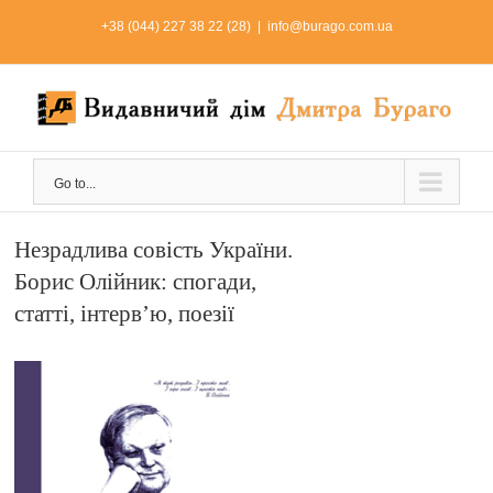
Skip
+38 (044) 227 38 22 (28)
|
info@burago.com.ua
to
content
Go to...
Незрадлива совість України.
Борис Олійник: спогади,
статті, інтерв’ю, поезії