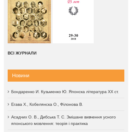
ВСІ ЖУРНАЛИ
Новини
Бондаренко И. Кузьменко Ю. Японска література XX ст.
Егава Х., Кобелянска О., Філонова В.
Асадчих О. В., Дибська Т. С. Змішане вивчення усного
японського мовлення: теорія і практика