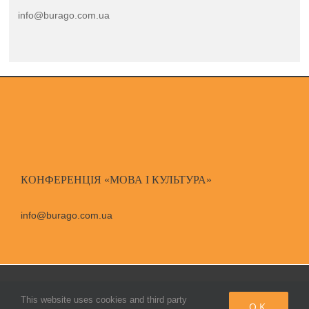
info@burago.com.ua
КОНФЕРЕНЦІЯ «МОВА І КУЛЬТУРА»
info@burago.com.ua
© Copyright Бураго Д. С.,
2026
|
All Rights Reserved
This website uses cookies and third party
OK