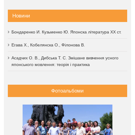
Новини
Бондаренко И. Кузьменко Ю. Японска література XX ст.
Егава Х., Кобелянска О., Філонова В.
Асадчих О. В., Дибська Т. С. Змішане вивчення усного
японського мовлення: теорія і практика
Фотоальбоми