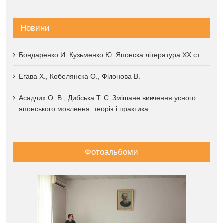
Новини
Бондаренко И. Кузьменко Ю. Японска література XX ст.
Егава Х., Кобелянска О., Філонова В.
Асадчих О. В., Дибська Т. С. Змішане вивчення усного
японського мовлення: теорія і практика
Фотоальбоми