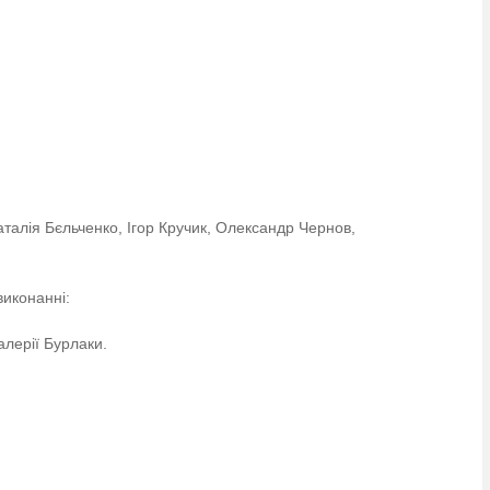
талія Бєльченко, Ігор Кручик, Олександр Чернов,
виконанні:
алерії Бурлаки.