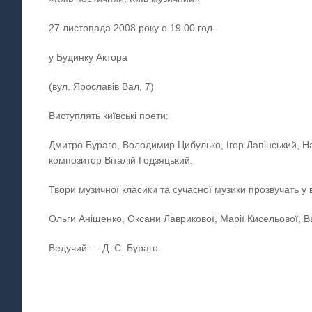
27 листопада 2008 року о 19.00 год.
у Будинку Актора
(вул. Ярославів Вал, 7)
Виступлять київські поети:
Дмитро Бураго, Володимир Цибулько, Ігор Лапінський, На
композитор Віталій Годзяцький.
Твори музичної класики та сучасної музики прозвучать у 
Ольги Аніщенко, Оксани Лаврикової, Марії Кисельової, В
Ведучий — Д. С. Бураго