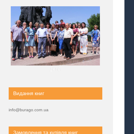
2016
Видання книг
info@burago.com.ua
Замовлення та купівля книг