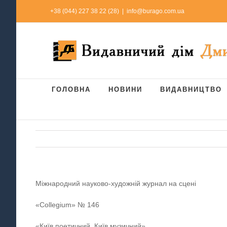
Skip
+38 (044) 227 38 22 (28)
|
info@burago.com.ua
to
content
ГОЛОВНА
НОВИНИ
ВИДАВНИЦТВО
Міжнародний науково-художній журнал на сцені
«Collegium» № 146
«Київ поетичний, Київ музичний»