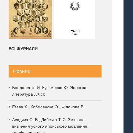
ВСІ ЖУРНАЛИ
Новини
Бондаренко И. Кузьменко Ю. Японска
література XX ст.
Егава Х., Кобелянска О., Філонова В.
Асадчих О. В., Дибська Т. С. Змішане
вивчення усного японського мовлення:
теорія і практика