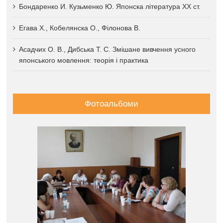
Бондаренко И. Кузьменко Ю. Японска література XX ст.
Егава Х., Кобелянска О., Філонова В.
Асадчих О. В., Дибська Т. С. Змішане вивчення усного
японського мовлення: теорія і практика
Фотоальбоми