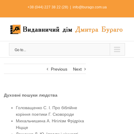
Skip
+38 (044) 227 38 22 (28)
|
info@burago.com.ua
to
content
Go to...
Previous
Next
Духовні пошуки людства
Головащенко С. І. Про біблійне
коріння поетики Г. Сковороди
Михальчишина А. Нігілізм Фрідріха
Ніцще
Лещенко Л. Ю. Ідеали і цінності