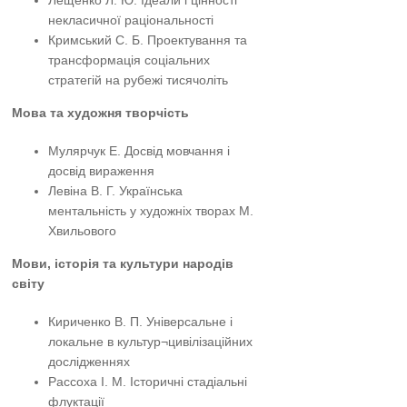
некласичної раціональності
Кримський С. Б. Проектування та
трансформація соціальних
стратегій на рубежі тисячоліть
Мова та художня творчість
Мулярчук Е. Досвід мовчання і
досвід вираження
Левіна В. Г. Українська
ментальність у художніх творах М.
Хвильового
Мови, історія та культури народів
світу
Кириченко В. П. Універсальне і
локальне в культур¬цивілізаційних
дослідженнях
Рассоха І. М. Історичні стадіальні
флуктації