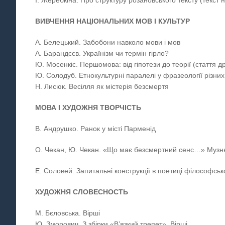
І. Жеребкіна. Про структуру розановського тексту (текст 
ВИВЧЕННЯ НАЦІОНАЛЬНИХ МОВ І КУЛЬТУР
А. Белецький. Забобони навколо мови і мов
А. Барандєєв. Українізм чи термін гірло?
Ю. Мосенкіс. Першомова: від гіпотези до теорії (стаття д
Ю. Солодуб. Етнокультурні паралелі у фразеології різни
Н. Лисюк. Весілля як містерія безсмертя
МОВА І ХУДОЖНЯ ТВОРЧІСТЬ
В. Андрушко. Ранок у місті Парменід
О. Чекан, Ю. Чекан. «Що має безсмертний сенс…» Музнк
Е. Соловей. Запитальні конструкції в поетиці філософськ
ХУДОЖНЯ СЛОВЕСНОСТЬ
М. Бєловська. Вірші
Ю. Зморович. З збірки «В’язкий трепет». Вірші