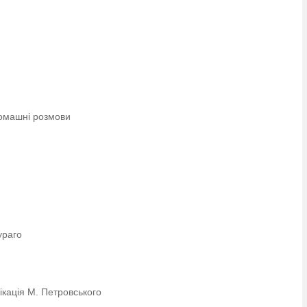
едомашні розмови
ї
ураго
ікація М. Петровського