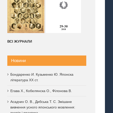
ВСІ ЖУРНАЛИ
Новини
Бондаренко И. Кузьменко Ю. Японска
література XX ст.
Егава Х., Кобелянска О., Філонова В.
Асадчих О. В., Дибська Т. С. Змішане
вивчення усного японського мовлення:
теорія і практика