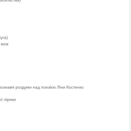
насильства)
руга)
х мов
ознавчі роздуми над поезією Ліни Костенко
ої лірики