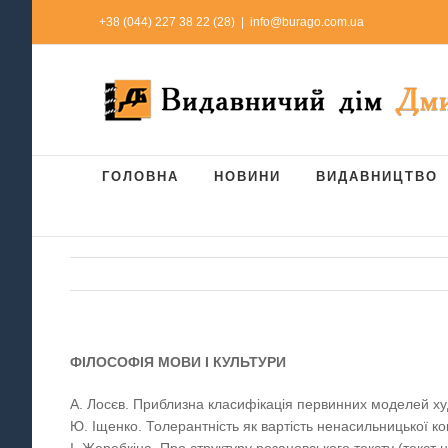
Skip
+38 (044) 227 38 22 (28)
|
info@burago.com.ua
to
content
ГОЛОВНА
НОВИНИ
ВИДАВНИЦТВО
ФІЛОСОФІЯ МОВИ І КУЛЬТУРИ
А. Лосєв. Приблизна класифікація первинних моделей худ
Ю. Іщенко. Толерантність як вартість ненасильницької ко