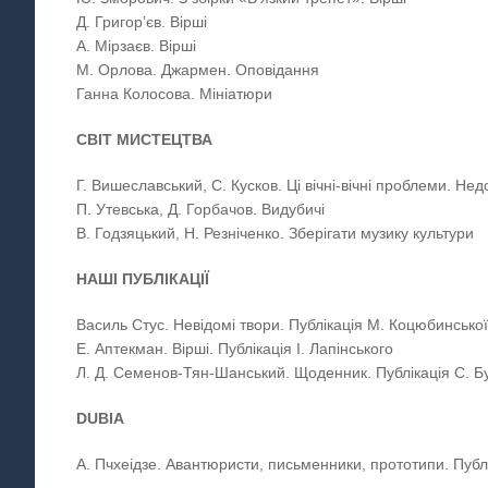
Д. Григор’єв. Вірші
А. Мірзаєв. Вірші
М. Орлова. Джармен. Оповідання
Ганна Колосова. Мініатюри
СВІТ МИСТЕЦТВА
Г. Вишеславський, С. Кусков. Ці вічні-вічні проблеми. Н
П. Утевська, Д. Горбачов. Видубичі
В. Годзяцький, Н. Резніченко. Зберігати музику культури
НАШІ ПУБЛІКАЦІЇ
Василь Стус. Невідомі твори. Публікація М. Коцюбинсько
Е. Аптекман. Вірші. Публікація І. Лапінського
Л. Д. Семенов-Тян-Шанський. Щоденник. Публікація С. Б
DUBIA
А. Пчхеідзе. Авантюристи, письменники, прототипи. Публ