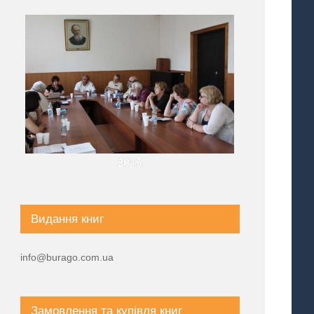
2015
Видання книг
info@burago.com.ua
Замовлення та купівля книг