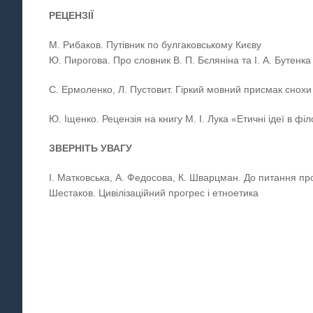
РЕЦЕНЗІЇ
М. Рибаков. Путівник по булгаковському Києву
Ю. Пирогова. Про словник В. П. Бєляніна та І. А. Бутен
С. Ермоленко, Л. Пустовит. Гіркий мовний присмак снохи
Ю. Іщенко. Рецензія на книгу М. І. Лука «Етичні ідеї в фі
ЗВЕРНІТЬ УВАГУ
І. Матковська, А. Федосова, К. Шварцман. До питання про
Шестаков. Цивілізаційний прогрес і етноетика