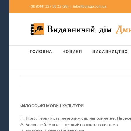
Skip
+38 (044) 227 38 22 (28)
|
info@burago.com.ua
to
content
ГОЛОВНА
НОВИНИ
ВИДАВНИЦТВО
ФІЛОСОФІЯ МОВИ І КУЛЬТУРИ
П. Рікер. Терпимість, нетерпимість, неприйнятне. Перек
А. Белецький. Мова — динамічна знакова система