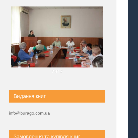
2017
Видання книг
info@burago.com.ua
Замовлення та купівля книг