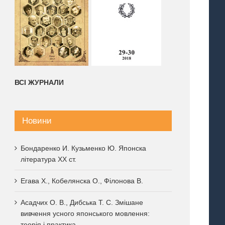
ВСІ ЖУРНАЛИ
Новини
Бондаренко И. Кузьменко Ю. Японска
література XX ст.
Егава Х., Кобелянска О., Філонова В.
Асадчих О. В., Дибська Т. С. Змішане
вивчення усного японського мовлення:
теорія і практика