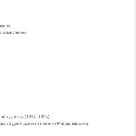
 омана
го осмислення
ення діалогу (1914–1924)
сєва та деякі аспекти поетики Мандельштама