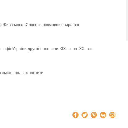
ка «Жива мова. Словник розмовних виразів»
лософії України другої половини XIX – поч. XX ст.»
 зміст і роль етноетики
Facebook
Twitter
Pinterest
Vk
Email