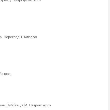
рів» у театрі де ля Вілль
ер. Переклад Т. Клюєвої
ибакова
ков. Публікація М. Петровського