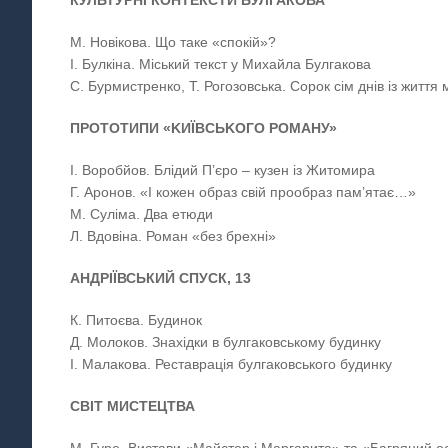
КУЛЬТУРНІ КОНТЕКСТИ БУЛГАКОВА
М. Новікова. Що таке «спокій»?
І. Булкіна. Міський текст у Михайла Булгакова
С. Бурмистренко, Т. Рогозовська. Сорок сім днів із життя 
ПРОТОТИПИ «KИЇBCЬKOГО РОМАНУ»
І. Воробйов. Блідий П’єро – кузен із Житомира
Г. Аронов. «І кожен образ свій прообраз пам’ятає…»
М. Суліма. Два етюди
Л. Вдовіна. Роман «без брехні»
АНДРІЇВСЬКИЙ СПУСК, 13
К. Питоєва. Будинок
Д. Молоков. Знахідки в булгаковському будинку
І. Малакова. Реставрація булгаковського будинку
СВІТ МИСТЕЦТВА