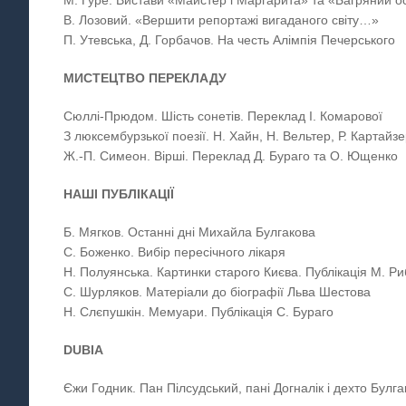
М. Гуре. Вистави «Майстер і Маргарита» та «Багряний ост
В. Лозовий. «Вершити репортажі вигаданого світу…»
П. Утевська, Д. Горбачов. На честь Алімпія Печерського
МИСТЕЦТВО ПЕРЕКЛАДУ
Сюллі-Прюдом. Шість сонетів. Переклад І. Комарової
З люксембурзької поезії. Н. Хайн, Н. Вельтер, Р. Картайз
Ж.-П. Симеон. Вірші. Переклад Д. Бураго та О. Ющенко
НАШІ ПУБЛІКАЦІЇ
Б. Мягков. Останні дні Михайла Булгакова
С. Боженко. Вибір пересічного лікаря
Н. Полуянська. Картинки старого Києва. Публікація М. Р
С. Шурляков. Матеріали до біографії Льва Шестова
Н. Слєпушкін. Мемуари. Публікація С. Бураго
DUBIA
Єжи Годник. Пан Пілсудський, пані Догналік і дехто Булга