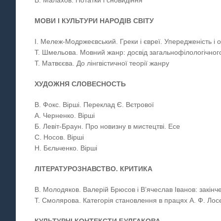
В. Малахов. Нотатки і сновидіння
МОВИ І КУЛЬТУРИ НАРОДІВ СВІТУ
І. Мележ-Модржеєвський. Греки і євреї. Упередженість і
Т. Шмельова. Мовний жанр: досвід загальнофілологічно
Т. Матвєєва. До лінгвістичної теорії жанру
ХУДОЖНЯ СЛОВЕСНОСТЬ
В. Фокс. Вірші. Переклад Є. Вєтрової
А. Черненко. Вірші
Б. Левіт-Браун. Про новизну в мистецтві. Есе
С. Носов. Вірші
Н. Бєльченко. Вірші
ЛІТЕРАТУРОЗНАВСТВО. КРИТИКА
В. Молодяков. Валерій Брюсов і В’ячеслав Іванов: закінч
Т. Смолярова. Категорія становлення в працях А. Ф. Ло