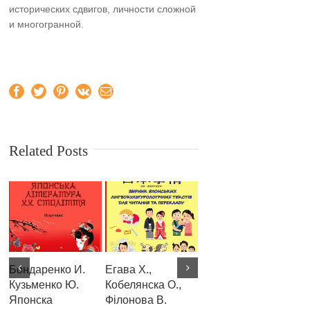
исторических сдвигов, личности сложной
и многогранной.
Facebook
Twitter
Pinterest
Vk
Email
Related Posts
Бондаренко И.
Егава Х.,
Асадчих О. В.,
Ко
Кузьменко Ю.
Кобелянска О.,
Дибська Т. С.
П
Японска
Філонова В.
Змішане
Р