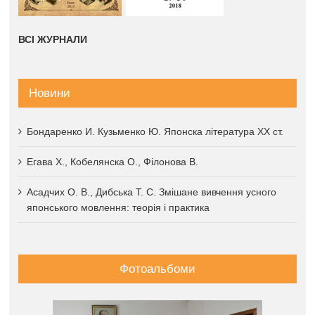
ВСІ ЖУРНАЛИ
Новини
Бондаренко И. Кузьменко Ю. Японска література XX ст.
Егава Х., Кобелянска О., Філонова В.
Асадчих О. В., Дибська Т. С. Змішане вивчення усного
японського мовлення: теорія і практика
Фотоальбоми