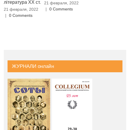
література XX ст.
вивчення усного
Т
21 февраля, 2022
японського
(
|
0 Comments
21 февраля, 2022
мовлення: теорія
МО
|
0 Comments
і практика
21
|
21 февраля, 2022
|
0 Comments
ЖУРНАЛИ онлайн