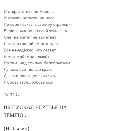
И отвратительная морось,
И жалкий цельсий на нуле.
Не верят буквы в строчку строясь –
В слова «мело по всей земле…»
Снег не метёт, не заметает,
Лежит и скорой смерти ждёт.
Всё ненадёжно, что летает,
Бежит, идёт или плывёт.
Но там, над стылым белобрысьем
Лучами бьёт во все края,
Дыша и насыщаясь высью,
Любовь твоя, любовь моя.
16.01.17
ВЫПУСКАЛ ЧЕРЕВЬЯ НА
ЗЕМЛЮ..
(Из былин)