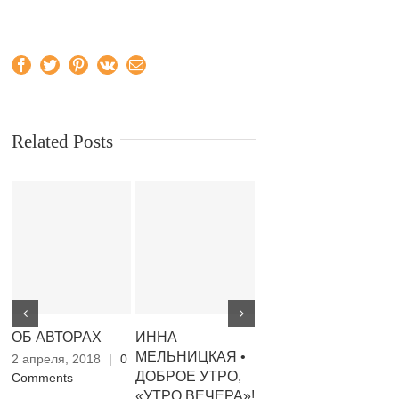
Facebook
Twitter
Pinterest
Vk
Email
Related Posts
ОБ АВТОРАХ
ИННА
АННА АГНИЧ
Г
МЕЛЬНИЦКАЯ •
АВТОРИЗОВАНИЙ
М
2 апреля, 2018
|
0
ДОБРОЕ УТРО,
ПЕРЕКЛАД З
П
Comments
«УТРО ВЕЧЕРА»!
РОСІЙСЬКОЇ
Б