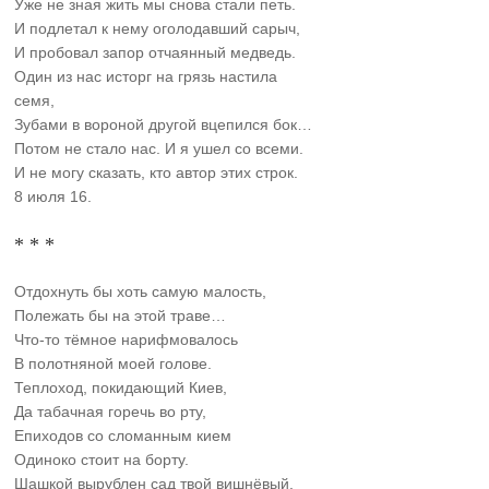
Уже не зная жить мы снова стали петь.
И подлетал к нему оголодавший сарыч,
И пробовал запор отчаянный медведь.
Один из нас исторг на грязь настила
семя,
Зубами в вороной другой вцепился бок…
Потом не стало нас. И я ушел со всеми.
И не могу сказать, кто автор этих строк.
8 июля 16.
* * *
Отдохнуть бы хоть самую малость,
Полежать бы на этой траве…
Что-то тёмное нарифмовалось
В полотняной моей голове.
Теплоход, покидающий Киев,
Да табачная горечь во рту,
Епиходов со сломанным кием
Одиноко стоит на борту.
Шашкой вырублен сад твой вишнёвый,