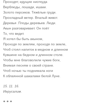
Проходят, идущие ниоткуда
Верблюды, лошади, ишаки.
Золото персиков. Тяжёлые груди.
Прохладный ветер. Впалый живот.
Деревья .Плоды деревьев. Люди.
Акын разговаривает. Он поёт
То, что видит.
Я хотел бы быть акыном,
Проходя по землям, проходя по земле,
Чтоб стоял напиток в медном и длинном
Кувшине на бедном и длинном столе.
Чтобы мне благоволили чужие боги,
Внимая песням о своей стране.
Чтоб ночью ты поднимала ноги
К облаянной шакалами белой Луне.
15. 11. 16.
Иерусалим.
* * *