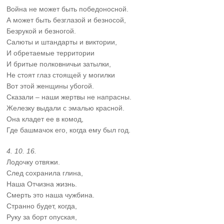
Война не может быть победоносной.
А может быть безглазой и безносой,
Безрукой и безногой.
Салюты и штандарты и виктории,
И обретаемые территории
И бритые полковничьи затылки,
Не стоят глаз стоящей у могилки
Вот этой женщины убогой.
Сказали – наши жертвы не напрасны.
Железку выдали с эмалью красной.
Она кладет ее в комод,
Где башмачок его, когда ему был год.
4. 10. 16.
Лодочку отвяжи.
След сохранила глина,
Наша Отчизна жизнь.
Смерть это наша чужбина.
Странно будет, когда,
Руку за борт опуская,