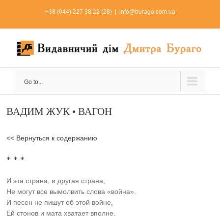
Skip
+38 (044) 227 38 22 (28)
|
info@burago.com.ua
to
content
Go to...
ВАДИМ ЖУК • ВАГОН
<< Вернуться к содержанию
* * *
И эта страна, и другая страна,
Не могут все вымолвить слова «война».
И песен не пишут об этой войне,
Ей стонов и мата хватает вполне.