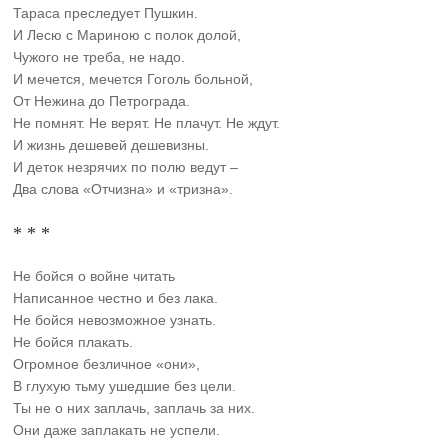
Тараса преследует Пушкин.
И Лесю с Мариною с полок долой,
Чужого не треба, не надо.
И мечется, мечется Гоголь больной,
От Нежина до Петрограда.
Не помнят. Не верят. Не плачут. Не ждут.
И жизнь дешевей дешевизны.
И деток незрячих по полю ведут –
Два слова «Отчизна» и «тризна».
* * *
Не бойся о войне читать
Написанное честно и без лака.
Не бойся невозможное узнать.
Не бойся плакать.
Огромное безличное «они»,
В глухую тьму ушедшие без цели.
Ты не о них заплачь, заплачь за них.
Они даже заплакать не успели.