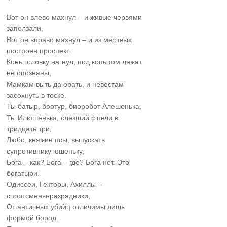
Вот он влево махнул – и живые червями
заползали,
Вот он вправо махнул – и из мертвых
построен проспект.
Конь головку нагнул, под копытом лежат
не опознаны,
Мамкам выть да орать, и невестам
засохнуть в тоске.
Ты батыр, боотур, биоробот Алешенька,
Ты Илюшенька, слезший с печи в
тридцать три,
Любо, княжие псы, выпускать
супротивнику юшеньку,
Бога – как? Бога – где? Бога нет. Это
богатыри.
Одиссеи, Гекторы, Ахиллы –
спортсмены-разрядники,
От античных убийц отличимы лишь
формой бород.