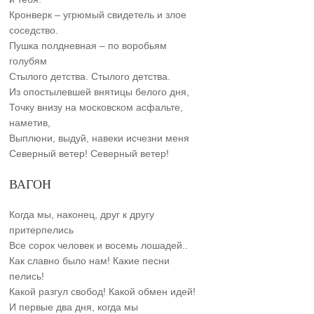
Кронверк – угрюмый свидетель и злое
соседство.
Пушка полдневная – по воробьям
голубям
Стылого детства. Стылого детства.
Из опостылевшей внятицы белого дня,
Точку внизу на московском асфальте,
наметив,
Выплюни, выдуй, навеки исчезни меня
Северный ветер! Северный ветер!
ВАГОН
Когда мы, наконец, друг к другу
притерпелись
Все сорок человек и восемь лошадей..
Как славно было нам! Какие песни
пелись!
Какой разгул свобод! Какой обмен идей!
И первые два дня, когда мы