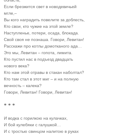
Если брезжится свет в новодевичьей
мгле,–
Вы кого наградить повелите за доблесть,
Кто свои, кто чужие на этой земле?
Наступленье, потери, осада, блокада.
Свой своя не познаша. Говори, Левитан!
Расскажи про котлы домотканого ада…
Это мы, Левитан – гопота, лимита.
Кто пустил нас в подъезд двадцать
нового века?
Кто нам этой отравы в стакан наболтал?
Кто там стал в этот миг – и на полную
вечность – калека?
Говори, Левитан! Говори, Левитан!
* * *
И водка с горилкою на кулачках,
И бой кулебяки с галушкой…
И с тростью свинцом налитою в руках