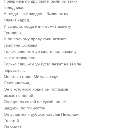
Повернись по другому и были бы зеки-
колодники,
А гляди – в Илиадах – былинах их
славит народ.
И за дело, когда изничтожит змеюку
Тугарина,
И по полному праву коль заткнет
свистуна Соловья!
Только слишком уж много под раздачу,
за так отоварено,
Только слишком уж густо лежат на земле
черевья ….
Моего-то героя Микула зовут
Селянинович,
Он с котомкою ходит, он потомков
рожает с женой,
Он идет за сохой по сухой, по не
щедрой, по глинистой,
Он в лаптях и рубахе, как Лев Николаич
Толстой.
Он умеет.