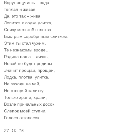
Вдруг ощутишь – вода
тёплая и живая.
Да, это так – жива!
Лепится к лодке улитка,
Снизу мелькнёт плотва
Быстрым серебряным слитком.
Этим ты стал чужим,
Те незнакомы вроде…
Родина наша – жизнь,
Новой не будет родины.
Значит прощай, прощай,
Лодка, плотва, улитка.
Не заходи на чай,
Не отворяй калитку.
Только храни, храни,
Возле причальных досок
Слепок моей ступни,
Голоса отголосок.
27. 10. 15.