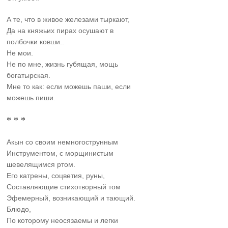
А те, что в живое железами тыркают,
Да на княжьих пирах осушают в
полбочки ковши..
Не мои.
Не по мне, жизнь губящая, мощь
богатырская.
Мне то как: если можешь паши, если
можешь пиши.
* * *
Акын со своим немногострунным
Инструментом, с морщинистым
шевелящимся ртом.
Его катрены, соцветия, руны,
Составляющие стихотворный том
Эфемерный, возникающий и тающий.
Блюдо,
По которому неосязаемы и легки