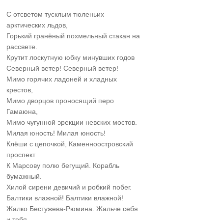
С отсветом тусклым тюленьих
арктических льдов,
Горький гранёный похмельный стакан на
рассвете.
Крутит лоскутную юбку минувших годов
Северный ветер! Северный ветер!
Мимо горячих ладоней и хладных
крестов,
Мимо дворцов проносящий перо
Гамаюна,
Мимо чугунной эрекции невских мостов.
Милая юность! Милая юность!
Клёши с цепочкой, Каменноостровский
проспект
К Марсову полю бегущий. Корабль
бумажный.
Хилой сирени девичий и робкий побег.
Балтики влажной! Балтики влажной!
Жалко Бестужева-Рюмина. Жальче себя
и тебя.