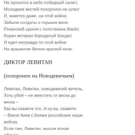
Не просится в небо победный салют,
Молодкам вестей-похоронок не шлют.
И, кажется даже, на этой войне,
Забыли солдаты о горьком вине.
Рязанский щенок с полстакана блюёт,
Коран ветеран бородатый блюдет.
И едет неправда по этой войне
На крашеном белою краской коне.
ДИКТОР ЛЕВИТАН
(похоронен на Новодевичьем)
Левитан, Левитан, новодевичий житель,
Хоть убей – не вместить от виска до
виска –
Как вы скажете это. А ну-ка, скажите:
– Взяли Киев с боями российские наши
войска.
Если там, Левитан, мысли ясная
область,