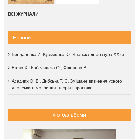
ВСІ ЖУРНАЛИ
Новини
Бондаренко И. Кузьменко Ю. Японска література XX ст.
Егава Х., Кобелянска О., Філонова В.
Асадчих О. В., Дибська Т. С. Змішане вивчення усного
японського мовлення: теорія і практика
Фотоальбоми