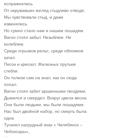
испражнялись
От окружавших взгляд стыдливо отводя,
Мы чувствовали стыд, и даже
извинялись.
Но сумно стало нам и нашим лошадям.
Вагон стоял забыт. Незыблем. Не
колеблем.
Среди огрызков рельс, среди обломков
шпал.
Песок и креозот. Железных прутьев
стебли.
Он толком сам на знал, как он сюда
попал.
Вагон стоял забит аршинными гвоздями.
Дымился и смердел. Вокруг цвела весна.
Они были людьми, мы были лошадями.
Нас был двойной набор, но смерть была
одна.
Тускнел нагрудный знак « Челябинск –
Чебоксары»,