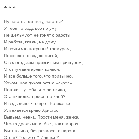
* * *
Ну чего ты, ей-Богу, чего ты?
У тебя-то ведь все по уму.
Не шельмуют, не гонят с работы.
И работа, гляди, на дому.
И почти что покрытый гламуром,
Поспевает с водою живой,
С вологодским привычным прищуром,
Этот гуманитарный конвой.
И все больше того, что привычно.
Хохочи над духовностью «скреп».
Погоди – у тебя, что ли лично,
Эта нищенка просит на хлеб?
И ведь ясно, что врет. На иконке
Усмехается криво Христос.
Выпьем, женка. Прости меня, женка.
Что-то дрожь меня бьет, как в мороз.
Бьет в лицо, без размаха, с порога.
Это я? Только я? Или все?