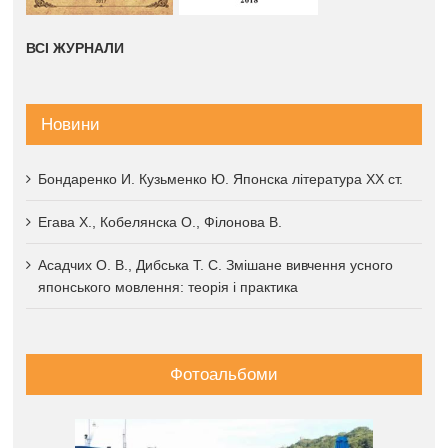
ВСІ ЖУРНАЛИ
Новини
Бондаренко И. Кузьменко Ю. Японска література XX ст.
Егава Х., Кобелянска О., Філонова В.
Асадчих О. В., Дибська Т. С. Змішане вивчення усного
японського мовлення: теорія і практика
Фотоальбоми