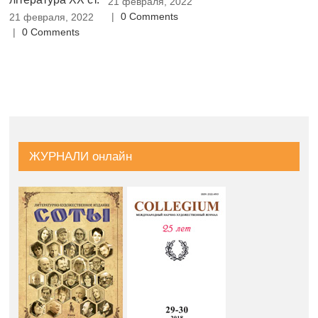
21 февраля, 2022
японського
(
|
0 Comments
21 февраля, 2022
мовлення: теорія
МО
|
0 Comments
і практика
21
|
21 февраля, 2022
|
0 Comments
ЖУРНАЛИ онлайн