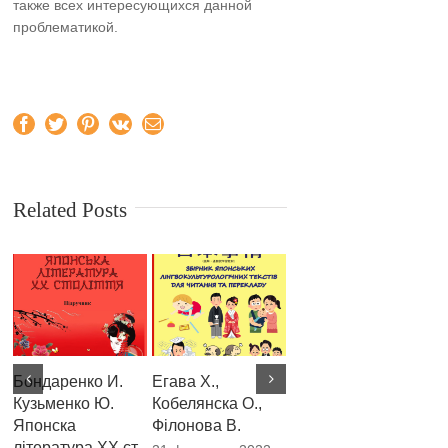
также всех интересующихся данной
проблематикой.
Facebook
Twitter
Pinterest
Vk
Email
Related Posts
Бондаренко И.
Егава Х.,
Асадчих О. В.,
Ко
Кузьменко Ю.
Кобелянска О.,
Дибська Т. С.
П
Японска
Філонова В.
Змішане
Р
література XX ст.
вивчення усного
Т