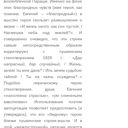
возлюбленной Параши. Именно на фоне
этих благородных чувств (имя героя, как
помним, Евгений – «благородный») в
мыслях героя скользят размышления о
жизни – «И жизнь ничто, как сон пустой, /
Насмешка неба над землей?». И
совершенно очевидно, что эти строки
самым непосредственным образом
коррелируют с пушкинским
стихотворением 1828 г.: «
Дар
напрасный, дар случайный,
/ Жизнь,
зачем ты мне дана? / Иль зачем судьбою
тайной / Ты на казнь осуждена?..»
Подобно лирическому герою
стихотворения, душа Евгения
«наполнена страстью», «ум сомненьем
взволнован». Использование поэтом
автоцитации позволяет предположить (и
утверждать), что его «бедному» герою
близки пушкинские строки-мысли. И в
этой «междустрочной» цитации кроется