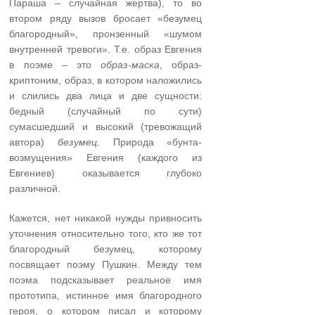
Параша – случайная жертва), то во
втором ряду вызов бросает «безумец
благородный», пронзенный «шумом
внутренней тревоги». Т.е. образ Евгения
в поэме – это
образ-маска
, образ-
криптоним, образ, в котором наложились
и слились два лица и две сущности:
бедный (случайный по сути)
сумасшедший и высокий (тревожащий
автора)
безумец
. Природа «бунта-
возмущения» Евгения (каждого из
Евгениев) оказывается глубоко
различной.
Кажется, нет никакой нужды привносить
уточнения относительно того, кто же тот
благородный безумец, которому
посвящает поэму Пушкин. Между тем
поэма подсказывает реальное имя
прототипа, истинное имя благородного
героя, о котором писал и которому