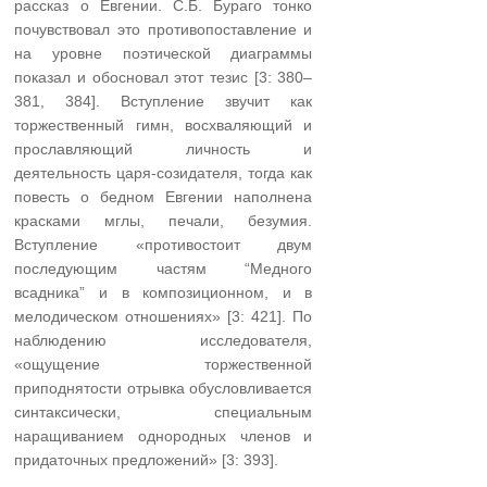
рассказ о Евгении. С.Б. Бураго тонко
почувствовал это противопоставление и
на уровне поэтической диаграммы
показал и обосновал этот тезис [3: 380–
381, 384]. Вступление звучит как
торжественный гимн, восхваляющий и
прославляющий личность и
деятельность царя-созидателя, тогда как
повесть о бедном Евгении наполнена
красками мглы, печали, безумия.
Вступление «противостоит двум
последующим частям “Медного
всадника” и в композиционном, и в
мелодическом отношениях» [3: 421]. По
наблюдению исследователя,
«ощущение торжественной
приподнятости отрывка обусловливается
синтаксически, специальным
наращиванием однородных членов и
придаточных предложений» [3: 393].