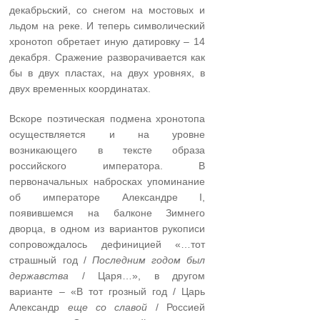
декабрьский, со снегом на мостовых и
льдом на реке. И теперь символический
хронотоп обретает иную датировку – 14
декабря. Сражение разворачивается как
бы в двух пластах, на двух уровнях, в
двух временных координатах.
Вскоре поэтическая подмена хронотопа
осуществляется и на уровне
возникающего в тексте образа
российского императора. В
первоначальных набросках упоминание
об императоре Александре I,
появившемся на балконе Зимнего
дворца, в одном из вариантов рукописи
сопровождалось дефиницией «…тот
страшный год /
Последним годом был
державства
/ Царя…», в другом
варианте – «В тот грозный год / Царь
Александр
еще со славой
/ Россией