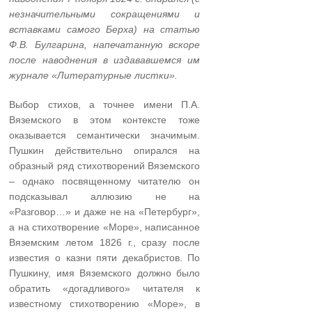
незначительными сокращениями и
вставками самого Берха) на статью
Ф.В. Булгарина, напечатанную вскоре
после наводнения в издававшемся им
журнале «Литературные листки».
Выбор стихов, а точнее имени П.А.
Вяземского в этом контексте тоже
оказывается семантически значимым.
Пушкин действительно опирался на
образный ряд стихотворений Вяземского
– однако посвященному читателю он
подсказывал аллюзию не на
«Разговор…» и даже не на «Петербург»,
а на стихотворение «Море», написанное
Вяземским летом 1826 г., сразу после
известия о казни пяти декабристов. По
Пушкину, имя Вяземского должно было
обратить «догадливого» читателя к
известному стихотворению «Море», в