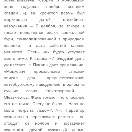
повествователь говорил о ноябрьской
поре («Дышал ноябрь осенним
хладом…»), т.е. хронотоп поэмы был
маркирован датой стихийного
наводнения – 7 ноября, то вскоре в
тексте появляются знаки социальной
бури, символизированной в природном
явлении,– и дата событий словно
меняется. Осень как будто уступает
место зиме. К строке «И бледный день
уж настает…» Пушкин дает примечание:
«Мицкевич прекрасными стихами
описал день, предшествовавший
петербургскому наводнению, в одном из
лучших своих стихотворений –
Oleszkiewicz. Жаль только, что описание
его не точно. Снегу не было – Нева не
была покрыта льдом<…>». Нарратор
сознательно переключает регистр – он
отходит от ноября и заставляет
вспомнить другой «ужасный день»,