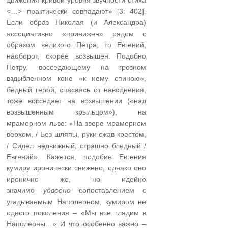
движения кривой уровня звучности стиха
<…> практически совпадают» [3: 402].
Если образ Николая (и Александра)
ассоциативно «принижен» рядом с
образом великого Петра, то Евгений,
наоборот, скорее возвышен. Подобно
Петру, восседающему на грозном
вздыбленном коне «к нему спиною»,
бедный герой, спасаясь от наводнения,
тоже восседает на возвышении («над
возвышенным крыльцом»), на
мраморном льве: «На звере мраморном
верхом, / Без шляпы, руки сжав крестом,
/ Сидел недвижный, страшно бледный /
Евгений». Кажется, подобие Евгения
кумиру иронически снижено, однако оно
иронично же, но идейно
значимо
удвоено
сопоставлением с
угадываемым Наполеоном, кумиром не
одного поколения – «Мы все глядим в
Наполеоны…» И что особенно важно –