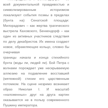
всей документальной правдивостью и
символизированным историзмом
локализуют события поэмы в пределах
(бунта на) Сенатской площади:
Милорадович – как жертва трагического
выстрела Каховского, Бенкендорф – как
один из активных участников следствия
по делу декабристов. Их имена создают
новое, обрамляющее кольцо, словно бы
очерчивая
границы
начала
и
конца
стихийного
бунта (воды ли, людей ли). Бой Петра с
волнами порождает уже нескрываемую
аллюзию на подавление восставшей
(мятежной) стихии его царственным
потомком. На сцене незримо возникает
образ Николая I. И масштаб
«наложенных» друг на друга картин
оказывается не в пользу современного
Пушкину императора.