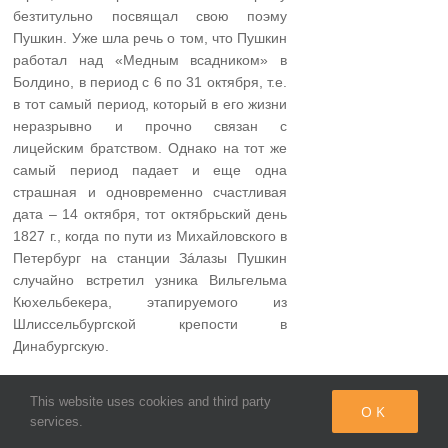
безтитульно посвящал свою поэму
Пушкин. Уже шла речь о том, что Пушкин
работал над «Медным всадником» в
Болдино, в период с 6 по 31 октября, т.е.
в тот самый период, который в его жизни
неразрывно и прочно связан с
лицейским братством. Однако на тот же
самый период падает и еще одна
страшная и одновременно счастливая
дата – 14 октября, тот октябрьский день
1827 г., когда по пути из Михайловского в
Петербург на станции Зáлазы Пушкин
случайно встретил узника Вильгельма
Кюхельбекера, этапируемого из
Шлиссельбургской крепости в
Динабургскую.
Хорошо известна традиция-игра
This website uses cookies and third party
OK
лицеистов в анаграмматическое письмо,
services.
шутливая тайнопись, основанная на