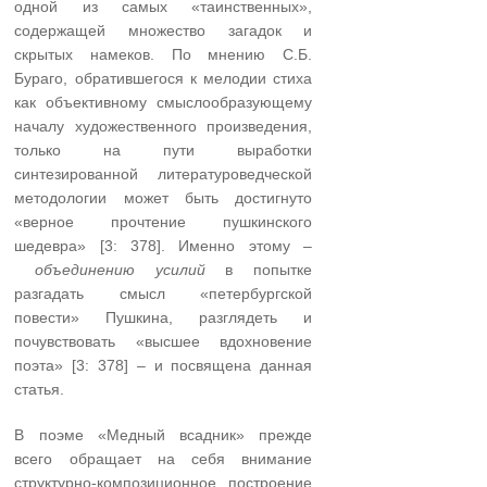
одной из самых «таинственных»,
содержащей множество загадок и
скрытых намеков. По мнению С.Б.
Бураго, обратившегося к мелодии стиха
как объективному смыслообразующему
началу художественного произведения,
только на пути выработки
синтезированной литературоведческой
методологии может быть достигнуто
«верное прочтение пушкинского
шедевра» [3: 378]. Именно этому –
объединению усилий
в попытке
разгадать смысл «петербургской
повести» Пушкина, разглядеть и
почувствовать «высшее вдохновение
поэта» [3: 378] – и посвящена данная
статья.
В поэме «Медный всадник» прежде
всего обращает на себя внимание
структурно-композиционное построение