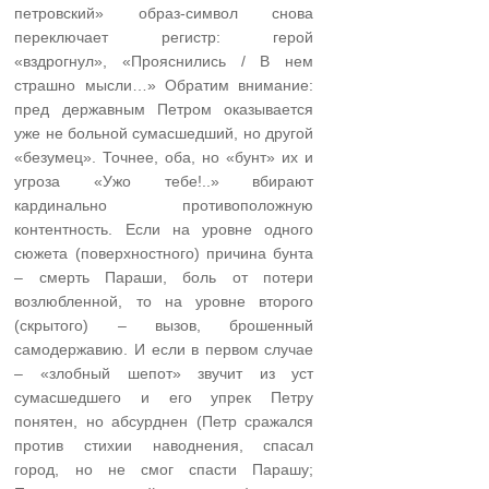
петровский» образ-символ снова
переключает регистр: герой
«вздрогнул», «Прояснились / В нем
страшно мысли…» Обратим внимание:
пред державным Петром оказывается
уже не больной сумасшедший, но другой
«безумец». Точнее, оба, но «бунт» их и
угроза «Ужо тебе!..» вбирают
кардинально противоположную
контентность. Если на уровне одного
сюжета (поверхностного) причина бунта
– смерть Параши, боль от потери
возлюбленной, то на уровне второго
(скрытого) – вызов, брошенный
самодержавию. И если в первом случае
– «злобный шепот» звучит из уст
сумасшедшего и его упрек Петру
понятен, но абсурднен (Петр сражался
против стихии наводнения, спасал
город, но не смог спасти Парашу;