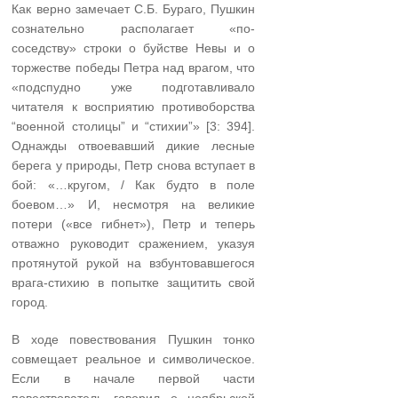
Как верно замечает С.Б. Бураго, Пушкин
сознательно располагает «по-
соседству» строки о буйстве Невы и о
торжестве победы Петра над врагом, что
«подспудно уже подготавливало
читателя к восприятию противоборства
“военной столицы” и “стихии”» [3: 394].
Однажды отвоевавший дикие лесные
берега у природы, Петр снова вступает в
бой: «…кругом, / Как будто в поле
боевом…» И, несмотря на великие
потери («все гибнет»), Петр и теперь
отважно руководит сражением, указуя
протянутой рукой на взбунтовавшегося
врага-стихию в попытке защитить свой
город.
В ходе повествования Пушкин тонко
совмещает реальное и символическое.
Если в начале первой части