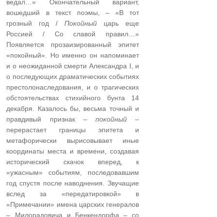
ведал…» Окончательный вариант,
вошедший в текст поэмы, – «В тот
грозный год /
Покойный
царь еще
Россией / Со славой правил…»
Появляется прозаизированный эпитет
«покойный». Но именно он напоминает
и о неожиданной смерти Александра I, и
о последующих драматических событиях
престолонаследования, и о трагических
обстоятельствах стихийного бунта 14
декабря. Казалось бы, весьма точный и
правдивый признак –
покойный
–
перерастает границы эпитета и
метафорически вырисовывает иные
координаты места и времени, создавая
исторический скачок вперед, к
«ужасным» событиям, последовавшим
год спустя после наводнения. Звучащие
вслед за «передатировкой» в
«Примечании» имена царских генералов
– Милорадовича и Бенкендорфа – со