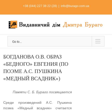
Skip
+38 (044) 227 38 22 (28)
|
info@burago.com.ua
to
content
Go to...
БОГДАНОВА О.В. ОБРАЗ
«БЕДНОГО» ЕВГЕНИЯ (ПО
ПОЭМЕ А.С. ПУШКИНА
«МЕДНЫЙ ВСАДНИК»)
Памяти С. Б. Бураго посвящается
Среди произведений А.С. Пушкина
поэма «Медный всадник» считается