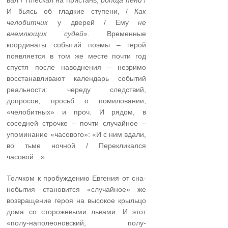
вал / Плескал на пристань,
ропща пени
/
И бьясь об гладкие ступени, /
Как
челобитчик
у дверей / Ему
не
внемлющих судей
». Временные
координаты событий поэмы – герой
появляется в том же месте почти год
спустя после наводнения – незримо
восстанавливают календарь событий
реальности: череду следствий,
допросов, просьб о помиловании,
«челобитных» и проч. И рядом, в
соседней строчке – почти случайное –
упоминание «часового»: «И с ним вдали,
во тьме ночной / Перекликался
часовой…»
Толчком к пробуждению Евгения от сна-
небытия становится «случайное» же
возвращение героя на высокое крыльцо
дома со сторожевыми львами. И этот
«полу-наполеоновский, полу-