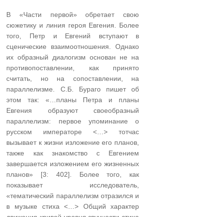
В «Части первой» обретает свою
сюжетику и линия героя Евгения. Более
того, Петр и Евгений вступают в
сценические взаимоотношения. Однако
их образный диалогизм основан не на
противопоставлении, как принято
считать, но на сопоставлении, на
параллелизме. С.Б. Бураго пишет об
этом так: «…планы Петра и планы
Евгения образуют своеобразный
параллелизм: первое упоминание о
русском императоре <…> тотчас
вызывает к жизни изложение его планов,
также как знакомство с Евгением
завершается изложением его жизненных
планов» [3: 402]. Более того, как
показывает исследователь,
«тематический параллелизм отразился и
в музыке стиха <…> Общий характер