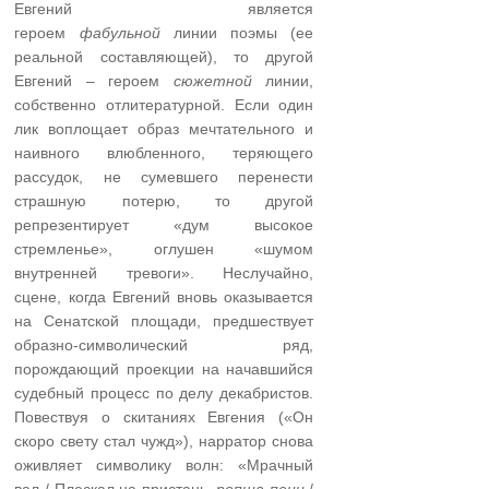
Евгений является
героем
фабульной
линии поэмы (ее
реальной составляющей), то другой
Евгений – героем
сюжетной
линии,
собственно отлитературной. Если один
лик воплощает образ мечтательного и
наивного влюбленного, теряющего
рассудок, не сумевшего перенести
страшную потерю, то другой
репрезентирует «дум высокое
стремленье», оглушен «шумом
внутренней тревоги». Неслучайно,
сцене, когда Евгений вновь оказывается
на Сенатской площади, предшествует
образно-символический ряд,
порождающий проекции на начавшийся
судебный процесс по делу декабристов.
Повествуя о скитаниях Евгения («Он
скоро свету стал чужд»), нарратор снова
оживляет символику волн: «Мрачный