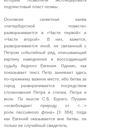
которые позволяли эксплицировать
подтекстовый пласт поэмы.
Основная сюжетная канва
«петербургской повести»
разворачивается в «Части первой» и
«Части второй». В них, кажется,
разворачивается иной, не связанный с
Петром событийный ряд, описывающий
картину наводнения и воссоздающий
судьбу бедного Евгения. Однако, как
показывает текст, Петр занимает здесь
по-прежнему важное место, ибо битва за
город разворачивается посредством
столкновения Петра и стихии, Петра и
волн. По мысли С.Б. Бураго, Пушкин
«освобождает природу от <…>
роли
пассивного фона
» [3: 384], тогда
как Евгений оказывается вне битвы, он
только ее случайный свидетель.