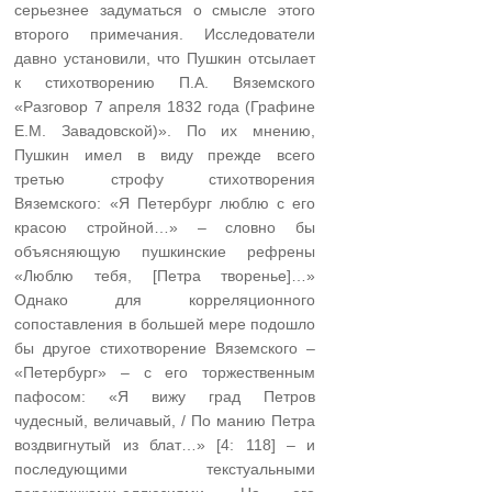
серьезнее задуматься о смысле этого
второго примечания. Исследователи
давно установили, что Пушкин отсылает
к стихотворению П.А. Вяземского
«Разговор 7 апреля 1832 года (Графине
Е.М. Завадовской)». По их мнению,
Пушкин имел в виду прежде всего
третью строфу стихотворения
Вяземского: «Я Петербург люблю с его
красою стройной…» – словно бы
объясняющую пушкинские рефрены
«Люблю тебя, [Петра творенье]…»
Однако для корреляционного
сопоставления в большей мере подошло
бы другое стихотворение Вяземского –
«Петербург» – с его торжественным
пафосом: «Я вижу град Петров
чудесный, величавый, / По манию Петра
воздвигнутый из блат…» [4: 118] – и
последующими текстуальными