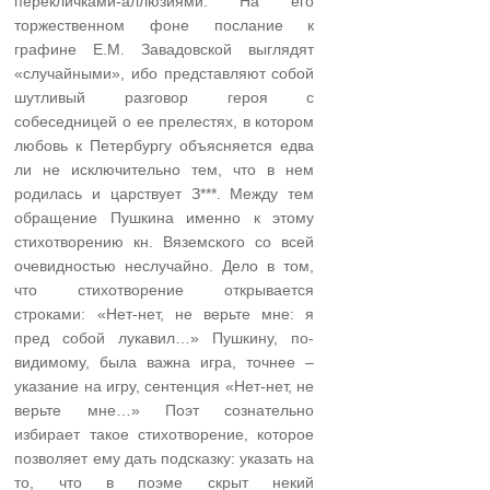
перекличками-аллюзиями. На его
торжественном фоне послание к
графине Е.М. Завадовской выглядят
«случайными», ибо представляют собой
шутливый разговор героя с
собеседницей о ее прелестях, в котором
любовь к Петербургу объясняется едва
ли не исключительно тем, что в нем
родилась и царствует З***. Между тем
обращение Пушкина именно к этому
стихотворению кн. Вяземского со всей
очевидностью неслучайно. Дело в том,
что стихотворение открывается
строками: «Нет-нет, не верьте мне: я
пред собой лукавил…» Пушкину, по-
видимому, была важна игра, точнее –
указание на игру, сентенция «Нет-нет, не
верьте мне…» Поэт сознательно
избирает такое стихотворение, которое
позволяет ему дать подсказку: указать на
то, что в поэме скрыт некий