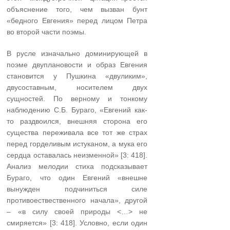
объяснение того, чем вызван бунт
«бедного Евгения» перед лицом Петра
во второй части поэмы.
В русле изначально доминирующей в
поэме двуплановости и образ Евгения
становится у Пушкина «двуликим»,
двусоставным, носителем двух
сущностей. По верному и тонкому
наблюдению С.Б. Бураго, «Евгений как-
то раздвоился, внешняя сторона его
существа переживала все тот же страх
перед горделивым истуканом, а мука его
сердца оставалась неизменной» [3: 418].
Анализ мелодии стиха подсказывает
Бураго, что один Евгений «внешне
вынужден подчиниться силе
противоествественного начала», другой
– «в силу своей природы <…> не
смиряется» [3: 418]. Условно, если один