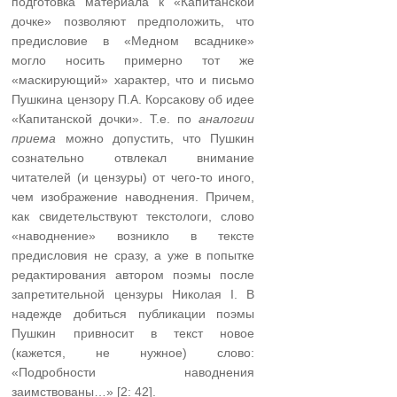
подготовка материала к «Капитанской
дочке» позволяют предположить, что
предисловие в «Медном всаднике»
могло носить примерно тот же
«маскирующий» характер, что и письмо
Пушкина цензору П.А. Корсакову об идее
«Капитанской дочки». Т.е. по
аналогии
приема
можно допустить, что Пушкин
сознательно отвлекал внимание
читателей (и цензуры) от чего-то иного,
чем изображение наводнения. Причем,
как свидетельствуют текстологи, слово
«наводнение» возникло в тексте
предисловия не сразу, а уже в попытке
редактирования автором поэмы после
запретительной цензуры Николая I. В
надежде добиться публикации поэмы
Пушкин привносит в текст новое
(кажется, не нужное) слово:
«Подробности наводнения
заимствованы…» [2: 42].