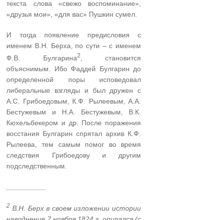
текста слова «свежо воспоминание»,
«друзья мои», «для вас» Пушкин сумел.
И тогда появление предисловия с
именем В.Н. Берха, по сути – с именем
2
Ф.В. Булгарина
, становится
объяснимым. Ибо Фаддей Булгарин до
определенной поры исповедовал
либеральные взгляды и был дружен с
А.С. Грибоедовым, К.Ф. Рылеевым, А.А.
Бестужевым и Н.А. Бестужевым, В.К.
Кюхельбекером и др. После поражения
восстания Булгарин спрятал архив К.Ф.
Рылеева, тем самым помог во время
следствия Грибоедову и другим
подследственным.
__________
2
В.Н. Берх в своем изложении истории
наводнения 7 ноября 1824 г. опирался (с