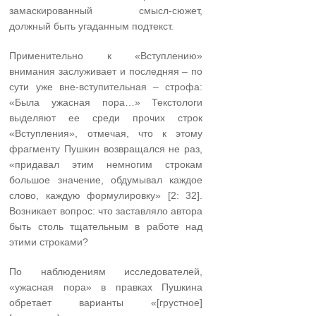
замаскированный смысл-сюжет,
должный быть угаданным подтекст.
Применительно к «Вступлению»
внимания заслуживает и последняя – по
сути уже вне-вступительная – строфа:
«Была ужасная пора…» Текстологи
выделяют ее среди прочих строк
«Вступления», отмечая, что к этому
фрагменту Пушкин возвращался не раз,
«придавал этим немногим строкам
большое значение, обдумывал каждое
слово, каждую формулировку» [2: 32].
Возникает вопрос: что заставляло автора
быть столь тщательным в работе над
этими строками?
По наблюдениям исследователей,
«ужасная пора» в правках Пушкина
обретает варианты «[грустное]