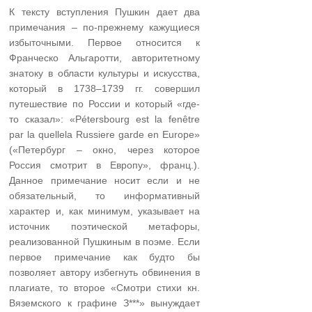
К тексту вступления Пушкин дает два
примечания – по-прежнему кажущиеся
избыточными. Первое относится к
Франческо Альгаротти, авторитетному
знатоку в области культуры и искусства,
который в 1738–1739 гг. совершил
путешествие по России и который «где-
то сказал»: «Pétersbourg est la fenêtre
par la quellela Russiere garde en Europe»
(«Петербург – окно, через которое
Россия смотрит в Европу», франц.).
Данное примечание носит если и не
обязательный, то информативный
характер и, как минимум, указывает на
источник поэтической метафоры,
реализованной Пушкиным в поэме. Если
первое примечание как будто бы
позволяет автору избегнуть обвинения в
плагиате, то второе «Смотри стихи кн.
Вяземского к графине З***» вынуждает