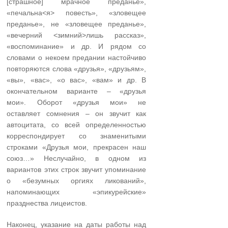
[страшное] мрачное преданье»,
«печальна<я> повесть», «зловещее
преданье», не «зловещее преданье»,
«вечерний <зимний>лишь рассказ»,
«воспоминание» и др. И рядом со
словами о некоем предании настойчиво
повторяются слова «друзья», «друзьям»,
«вы», «вас», «о вас», «вам» и др. В
окончательном варианте – «друзья
мои». Оборот «друзья мои» не
оставляет сомнения – он звучит как
автоцитата, со всей определенностью
корреспондирует со знаменитыми
строками «Друзья мои, прекрасен наш
союз…» Неслучайно, в одном из
вариантов этих строк звучит упоминание
о «безумных оргиях ликований»,
напоминающих «эпикурейские»
празднества лицеистов.
Наконец, указание на даты работы над