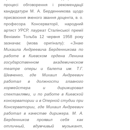
процесі обговорення і рекомендації
кандидатури М. А. Берденникова щодо
присвоєння вченого звання доцента, в. о.
професора Консерваторії, народний
артист УРСР, лауреат Сталінської премії
Веніамін Тольба 12 червня 1958 року
зазначає (мова оригіналу): «
Знаю
Михаила Андреевича Берденникова по
работе в Киевском ордена Ленина
государственном академическом
театре оперы и балета им. Т.Г.
Шевченко, где Михаил Андреевич
работал в должности главного
хормейстера и дирижировал
спектаклями, и по работе в Киевской
консерватории и в Оперной студии при
Консерватории, где Михаил Андреевич
работал в качестве дирижера. М. А.
Берденников проявил себя как
отличный, вдумчивый музыкант,