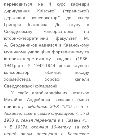
переводиться на 4 курс кафедри
диригування Київської (Української)
державної консерваторії до класу
Григорія Ісаковича. До вступу в
Свердловську консерваторію на
історико-теоретичний факультет М.
А. Берденников навчався в Казанському
музичному училищі на фортепіанному та
історико-теоретичному відділах (1936-
1941р.р.). У 1942-1944 роках студент
консерваторії обіймає посаду
хормейстера хорової капели
Свердловської філармонії.
…..
У своїх автобіографічних нотатках
Михайло Андрійович зазначає (мова
оригіналу: «
Родился 30/Х 1919 г. в г.
Архангельске в семье служащего <…> В
1930 г. семья переехала в г. Казань <…
> В 1937г. окончил 10-летку, за год
перед этим поступил в Казанское