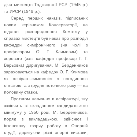
діяч мистецтв Таджицької РСР (1945 р.)
та УРСР (1949 р.).
…..
Серед перших наказів, підписаних
новим керівником Консерваторії, на
підставі розпорядження Комітету у
справах мистецтв був наказ про розподіл
кафедри симфонічного (на чолі з
професором О. Г. Климовим) та
хорового (зав. кафедри професор Г. Г.
Верьовка) диригування. М. Берденников
зараховується на кафедру О. Г. Климова
як аспірант-симфоніст з погодинною
оплатою, а з грудня поточного року — на
половину ставки.
…..
Протягом навчання в аспірантурі, яку
закінчить зі складанням кандидатського
мінімуму у 1950 році, М. Берденников,
поряд з викладацькою, здійснює і
інтенсивну творчу роботу в Оперній
студії, диригуючи різні оперні вистави,