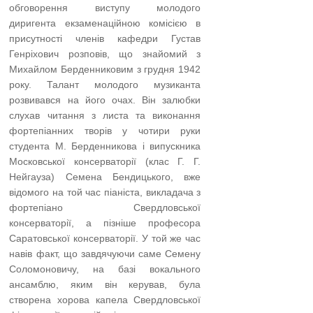
обговорення виступу молодого
диригента екзаменаційною комісією в
присутності членів кафедри Густав
Генріхович розповів, що знайомий з
Михайлом Берденниковим з грудня 1942
року. Талант молодого музиканта
розвивався на його очах. Він залюбки
слухав читання з листа та виконання
фортепіанних творів у чотири руки
студента М. Берденникова і випускника
Московської консерваторії (клас Г. Г.
Нейгауза) Семена Бендицького, вже
відомого на той час піаніста, викладача з
фортепіано Свердловської
консерваторії, а пізніше професора
Саратовської консерваторії. У той же час
навів факт, що завдячуючи саме Семену
Соломоновичу, на базі вокального
ансамблю, яким він керував, була
створена хорова капела Свердловської