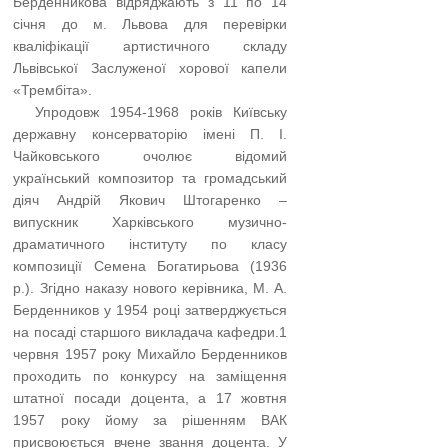
Берденникова відряджають з 11 по 14
січня до м. Львова для перевірки
кваліфікації артистичного складу
Львівської Заслуженої хорової капели
«Трембіта».
…..
Упродовж 1954-1968 років Київську
державну консерваторію імені П. І.
Чайковського очолює відомий
український композитор та громадський
діяч Андрій Якович Штогаренко –
випускник Харків­ського музично-
драматичного інституту по класу
композиції Се­мена Богатирьова (1936
р.). Згідно наказу нового керівника, М. А.
Берденников у 1954 році затверджується
на посаді старшого викладача кафедри.1
червня 1957 року Михайло Берденников
проходить по конкурсу на заміщення
штатної посади доцента, а 17 жовтня
1957 року йому за рішенням ВАК
присвоюється вчене звання доцента. У