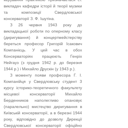
викладач кафедри історії й теорії музики
та композиції Свердловської
консерваторії З. Ф. Ішутіна.
…..
З 26 червня 1943 року до
викладацької роботи по оперному класу
(диригування) й концертмейстерству
береться професор Григорій Ісакович
Компанієць. У цей час в обох
Консерваторіях працюють Генріх
Нейгауз (з грудня 1942 р. до березня
1944 р.) і Михайло Друскін (у 1943 р.).
…..
З моменту появи професора Г. І.
Компанійця у Свердловську студент 3
курсу історико-теоретичного факультету
місцевої консерваторії Михайло
Берденников наполегливо опановує
(паралельно) мистецтво диригування в
Київській консерваторії, а в березні 1944
року, відповідно до дозволу Дирекції
Свердловської консерваторії офіційно