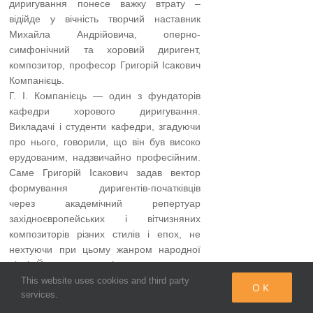
диригування понесе важку втрату –
відійде у вічність творчий наставник
Михайла Андрійовича, оперно-
симфонічний та хоровий диригент,
композитор, професор Григорій Ісакович
Компанієць.
Г. І. Компанієць — один з фундаторів
кафедри хорового диригування.
Викладачі і студенти кафедри, згадуючи
про нього, говорили, що він був високо
ерудованим, надзвичайно професійним.
Саме Григорій Ісакович задав вектор
формування диригентів-початківців
через академічний репертуар
західноєвропей­ських і вітчизняних
композиторів різних стилів і епох, не
нехтуючи при цьому жанром народної
пісні. Йому належить ідея впровадження
в програми студентів оперно-хорових
This website uses cookies and third party
OK
services.
сцен, в чому отримав підтримку з боку Н.
Г. Рахліна, Е. П. Скрипчинської, М. І.