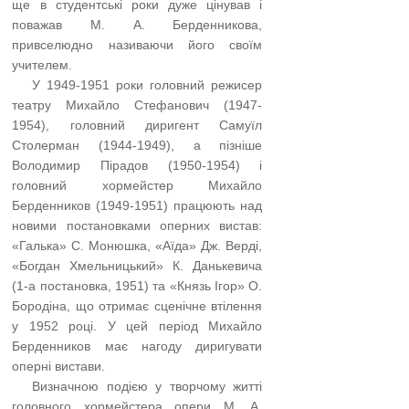
ще в студентські роки дуже цінував і
поважав М. А. Берденникова,
привселюдно називаючи його своїм
учителем.
…..
У 1949-1951 роки головний режисер
театру Михайло Стефанович (1947-
1954), головний диригент Самуїл
Столерман (1944-1949), а пізніше
Володимир Пірадов (1950-1954) і
головний хормейстер Михайло
Берденников (1949-1951) працюють над
новими постановками оперних вистав:
«Галька» С. Монюшка, «Аїда» Дж. Верді,
«Богдан Хмельницький» К. Данькевича
(1-а постановка, 1951) та «Князь Ігор» О.
Бородіна, що отримає сценічне втілення
у 1952 році. У цей період Михайло
Берденников має нагоду диригувати
оперні вистави.
…..
Визначною подією у творчому житті
головного хормейстера опери М. А.