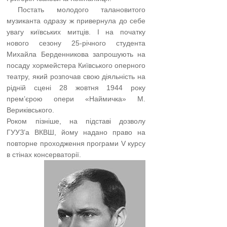
…..
Постать молодого талановитого
музиканта одразу ж привернула до себе
увагу київських митців. І на початку
нового сезону 25-річного студента
Михайла Берденникова запрошують на
посаду хормейстера Київського оперного
театру, який розпочав свою діяльність на
рідній сцені 28 жовтня 1944 року
прем’єрою опери «Наймичка» М.
Вериківського.
Роком пізніше, на підставі дозволу
ГУУЗ’а ВКВШ, йому надано право на
повторне проходження програми V курсу
в стінах консерваторії.
…..