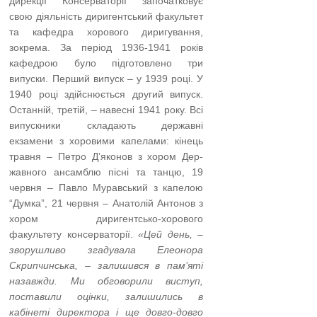
дирекції Консерваторії започатковує
свою діяльність диригентський факультет
та кафедра хорового диригування,
зокрема. За період 1936-1941 років
кафедрою було підготовлено три
випуски. Перший випуск – у 1939 році. У
1940 році здійснюється другий випуск.
Остан­ній, третій, – навесні 1941 року. Всі
випускники складають державні
екзамени з хоровими ка­пелами: кінець
травня – Петро Д’яконов з хором Дер­
жавного ансамблю пісні та танцю, 19
червня – Павло Муравський з капелою
“Думка”, 21 червня – Анатолій Антонов з
хором диригентсь­ко-хорового
факультету консерваторії.
«Цей день, –
зворушливо згадувала Елеонора
Скрипчинська, – залишився в пам’яті
назавжди. Ми обго­ворили виступ,
поставили оцінки, залишились в
кабінеті директора і ще довго-довго