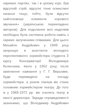
окремих партіях, так і в цілому хорі, був
відсутній стрій, відсутні тонкі осмислені
нюанси тощо, тобто, були відсутні
найголовніші елементи хорового
звучання» (українською перекладено
автором). Для подолання всіх недоліків
необхідна була системна робота навіть з
окремо залученими співаками. Для цього
Михайло Андрійович у 1949 році
запрошує в асистенти молодого
перспективного хормейстера студента 3
курсу Консерваторії Володимира
Колесника, якого у 1952 році, після
закінчення навчання у Г. Г. Верьовки,
буде переведено на посаду
хормейстера, а роком пізніше він стане
головним хормейстером театру. До того
ж у 1969-1972 рр. він очолить театр в
якості директора. Заради справедливості
зазначимо, що Володимир Андрійович