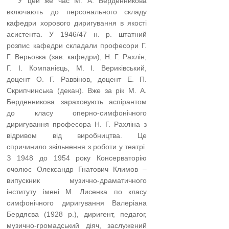
…..
У цей же час М. А. Берденникова
включають до персонального складу
кафедри хорового диригування в якості
асистента. У 1946/47 н. р. штатний
розпис кафедри складали професори Г.
Г. Верьовка (зав. кафедри), Н. Г. Рахлін,
Г. І. Компанієць, М. І. Вериківський,
доцент О. Г. Раввінов, доцент Е. П.
Скрипчинська (декан). Вже за рік М. А.
Берденникова зараховують аспірантом
до класу оперно-симфонічного
диригування професора Н. Г. Рахліна з
відривом від виробництва. Це
спричинило звільнення з роботи у театрі.
З 1948 до 1954 року Консерваторію
очолює Олександр Гнатович Климов –
випускник музично-драматичного
інституту імені М. Лисенка по класу
симфонічного диригування Вале­ріана
Бердяєва (1928 р.), диригент, педагог,
музично-громадський діяч, заслужений