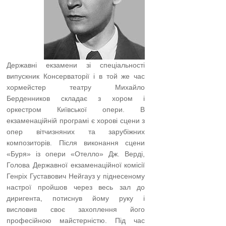
Державні екзамени зі спеціальності
випускник Консерваторії і в той же час
хормейстер театру Михайло
Берденников складає з хором і
оркестром Київської опери. В
екзаменаційній програмі є хорові сцени з
опер вітчизняних та зарубіжних
композиторів. Після виконання сцени
«Буря» із опери «Отелло» Дж. Верді,
Голова Державної екзаменаційної комісії
Генріх Густавович Нейгауз у піднесеному
настрої пройшов через весь зал до
диригента, потиснув йому руку і
висловив своє захоплення його
професійною майстерністю. Під час