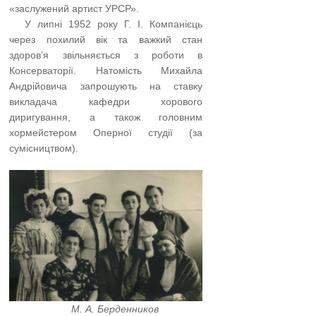
«заслужений артист УРСР».
…..
У липні 1952 року Г. І. Компанієць
через похилий вік та важкий стан
здоров’я звільняється з роботи в
Консерваторії. Натомість Михайла
Андрійовича запрошують на ставку
викладача кафедри хорового
диригування, а також головним
хормейстером Оперної студії (за
сумісництвом).
М. А. Берденников