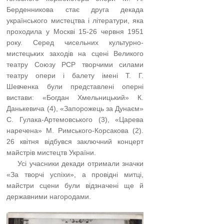
Берденникова стає друга декада
українського мистецтва і літератури, яка
проходила у Москві 15-26 червня 1951
року. Серед чисельних культурно-
мистецьких заходів на сцені Великого
театру Союзу РСР творчими силами
театру опери і балету імені Т. Г.
Шевченка були представлені оперні
вистави: «Богдан Хмельницький» К.
Данькевича (4), «Запорожець за Дунаєм»
С. Гулака-Артемовського (3), «Царева
наречена» М. Римського-Корсакова (2).
26 квітня відбувся заключний концерт
майстрів мистецтв України.
…..
Усі учасники декади отримали значки
«За творчі успіхи», а провідні митці,
майстри сцени були відзначені ще й
державними нагородами.