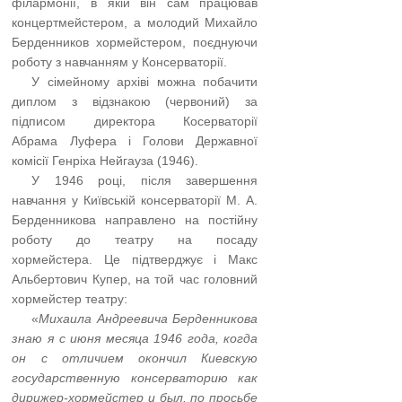
філармонії, в якій він сам працював
концертмейстером, а молодий Михайло
Берденников хормейстером, поєднуючи
роботу з навчанням у Консерваторії.
…..
У сімейному архіві можна побачити
диплом з відзнакою (червоний) за
підписом директора Косерваторії
Абрама Луфера і Голови Державної
комісії Генріха Нейгауза (1946).
…..
У 1946 році, після завершення
навчання у Київській консерваторії М. А.
Берденникова направлено на постійну
роботу до театру на посаду
хормейстера. Це підтверджує і Макс
Альбертович Купер, на той час головний
хормейстер театру:
…..
«
Михаила Андреевича Берденникова
знаю я с июня месяца 1946 года, когда
он с отличием окончил Киевскую
государственную консерваторию как
дирижер-хормейстер и был, по просьбе