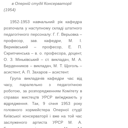
в Оперній студії Консерваторії
(1954)
…..
1952-1953 навчальний рік кафедра
розпочала у наступному складі штатного
педаго­гічного персоналу: Г. Г. Верьовка –
професор, зав. кафедри, М. І.
Вериківський – професор, Е. П.
Скрипчинська – в. о. професора, доцент,
О. З. Міньківський – ст. викладач, М. А.
Берденников – викладач, М. Т. Щоголь –
асистент, А. П. Захаров – асистент.
…..
Група викладачів кафедри час від
часу, паралельно з педагогічною
роботою, за розпорядженням Комітету в
справах мистецтв УРСР виїжджають у
відрядження. Так, 9 січня 1953 року
головного хормейстера Оперної студії
Київської консерваторії і вже на той час
заслуженого артиста УРСР М. А.