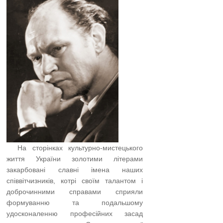
…..
На сторінках культурно-мистецького
життя України золотими літерами
закарбовані славні імена наших
співвітчизників, котрі своїм талантом і
доброчинними справами cприяли
формуванню та подальшому
удосконаленню професійних засад