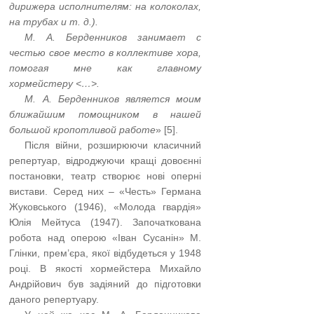
дирижера исполнителям: на колоколах,
на трубах и т. д.).
…..
М. А. Берденников занимает с
честью свое место в коллективе хора,
помогая мне как главному
хормейстеру <…>.
…..
М. А. Берденников является моим
ближайшим помощником в нашей
большой кропотливой работе
» [5].
…..
Після війни, розширюючи класичний
репертуар, відроджуючи кращі довоєнні
постановки, театр створює нові оперні
вистави. Серед них – «Честь» Германа
Жуковського (1946), «Молода гвардія»
Юлія Мейтуса (1947). Започаткована
робота над оперою «Іван Сусанін» М.
Глінки, прем’єра, якої відбудеться у 1948
році. В якості хормейстера Михайло
Андрійович був задіяний до підготовки
даного репертуару.