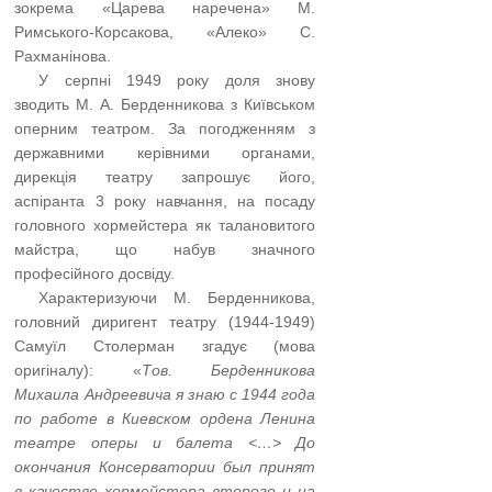
зокрема «Царева наречена» М.
Римського-Корсакова, «Алеко» С.
Рахманінова.
…..
У серпні 1949 року доля знову
зводить М. А. Берденникова з Київськом
оперним театром. За погодженням з
державними керівними органами,
дирекція театру запрошує його,
аспіранта 3 року навчання, на посаду
головного хормейстера як талановитого
майстра, що набув значного
професійного досвіду.
…..
Характеризуючи М. Берденникова,
головний диригент театру (1944-1949)
Самуїл Столерман згадує (мова
оригіналу): «
Тов. Берденникова
Михаила Андреевича я знаю с 1944 года
по работе в Киевском ордена Ленина
театре оперы и балета <…> До
окончания Консерватории был принят
в качестве хормейстера второго и на