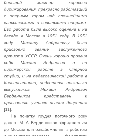
большой мастер хорового
дирижирования, прекрасно работавший
с оперным хором над сложнейшими
классическими и советскими операми.
Его работа была высоко оценена и на
декаде в Москве в 1951 году. В 1951
году Михаилу Андреевичу было
присвоено звание заслуженного
артиста УССР. Очень хорошо проявил
себя Михаил Андреевич и на
дирижерской работе в Оперной
студии, и на педагогической работе в
Консерватории, подготовив несколько
выпускников. Михаил Андреевич
Берденников представлен к
присвоению ученого звания доцента
»
[11].
…..
На початку грудня поточного року
доцент М. А. Берденников відряджається
до Москви для ознайомлення з роботою
диригентсько-хорового факультету