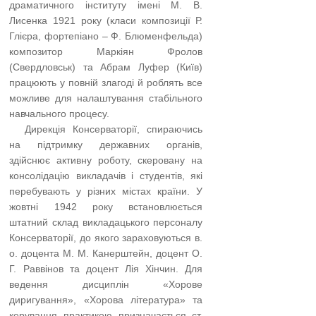
драматичного інституту імені М. В.
Лисенка 1921 року (класи композиції Р.
Глієра, фортепіано – Ф. Блюменфельда)
композитор Маркіян Фролов
(Свердловськ) та Абрам Луфер (Київ)
працюють у повній злагоді й роблять все
можливе для налаштуван­ня стабільного
навчального процесу.
…..
Дирекція Консерваторії, спираючись
на підтримку державних органів,
здійснює активну роботу, скеровану на
консолідацію виклада­чів і студентів, які
перебувають у різних містах країни. У
жовтні 1942 року встановлюється
штатний склад викладацького персоналу
Консерваторії, до якого зараховуються в.
о. доцента М. М. Канерштейн, доцент О.
Г. Раввінов та доцент Лія Хінчин. Для
ведення дисциплін «Хорове
диригування», «Хорова література» та
керування практикою призначається ст.