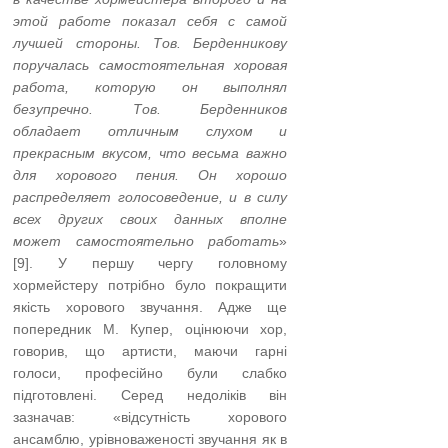
этой работе показал себя с самой
лучшей стороны. Тов. Берденникову
поручалась самостоятельная хоровая
работа, которую он выполнял
безупречно. Тов. Берденников
обладает отличным слухом и
прекрасным вкусом, что весьма важно
для хорового пения. Он хорошо
распределяет голосоведение, и в силу
всех других своих данных вполне
может самостоятельно работать
»
[9]. У першу чергу головному
хормейстеру потрібно було покращити
якість хорового звучання. Адже ще
попередник М. Купер, оцінюючи хор,
говорив, що артисти, маючи гарні
голоси, професійно були слабко
підготовлені. Серед недоліків він
зазначав: «відсутність хорового
ансамблю, урівноваженості звучання як в