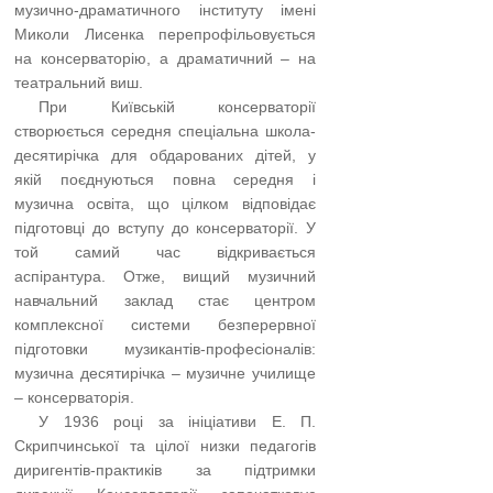
музично-драматичного інституту імені
Миколи Лисенка перепрофільовується
на консерваторію, а драматичний – на
театральний виш.
…..
При Київській консерваторії
створюється середня спеціальна школа-
десятирічка для обдарованих дітей, у
якій поєднуються повна середня і
музична освіта, що цілком відповідає
підготовці до вступу до консерваторії. У
той самий час відкривається
аспірантура. Отже, вищий музичний
навчальний заклад стає центром
комплексної системи безперервної
підготовки музикантів-професіоналів:
музична десятирічка – музичне училище
– консерваторія.
…..
У 1936 році за ініціативи Е. П.
Скрипчинської та цілої низки педагогів
диригентів-практиків за підтримки