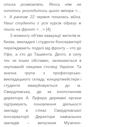
стиха розмовляли. Якось ніяк не
хотілось розходитись цього вечора <…
>. А ранком 22 червня почалась війна.
Наші студенти з усіх курсів одразу ж
пішли на фронт
<…> [4].
…..
З моменту об’яви евакуації жителів м.
Києва, викладачі і студенти Консерваторії
переїжджають подалі від фронту – хто до
Уфи, а хто до Ташкента. Дехто, в силу
тих чи інших обставин, залишаються в
окупованій німцями столиці України. Та
значна група з професорсько-
викладацького складу, концертмейстери і
студенти евакуйовуються до м.
Свердловська, де за клопотанням
директора А. Луфера державні органи
підтримують поновлення діяльності
закладу в стінах Свердловської
консерваторії. Директори навчальних
закладів – випускник Музично-