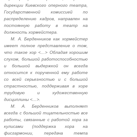
дирекции Киевского оперного театра,
Государственной комиссией по
распределению кадров, направлен на
постоянную работу в театр на
должность хормейстера.
…..
М. А. Берденников как хормейстер
имеет полное представление о том,
что такое хор <…> Обладая хорошим
слухом, большой работоспособностью
и большой выдержкой он всегда
относится к порученной ему работе
со всей серьезностью и с большой
страстностью, поддерживая в хоре
трудовую и художественную
дисциплины <…>.
…..
М. А. Берденников выполняет
всегда с большой тщательностью все
работы, связанные с работой хора за
кулисами (поддержка хора на
фисгармонии, передача темпа