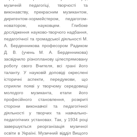
музичній педагогіці, творчості та
виконавству, прекрасним музикантом,
диригентом-хормейстером, педагогом-
новатором, науковцем. Глибоке
дослідження науково-творчого надбання,
педагогічної та громадської діяльності М.
А. Берденникова професором Радиком
Д. В. (учень М. А. Берденникова)
засвідчило різнопланову цілеспрямовану
роботу свого Вчителя, всі грані його
таланту. У науковій доповіді окреслені
історичні аспекти, передумови, що
сприяли появі у творчому середовищі
молодого музиканта, етапи його
професійного становлення, розкриті
сторони виконавчої та педагогічної
діяльності у творчих та навчально-
педагогічних установах. Так, у 1934 році
завершується реорганізація музичної
освіти в Укра­їні. Музичний відділ Вищого