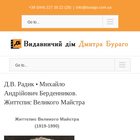
Skip
+38 (044) 227 38 22 (28)
|
info@burago.com.ua
to
content
Go to...
Go to...
Д.В. Радик • Михайло
Андрійович Берденников.
Життєпис Великого Майстра
Життєпис Великого Майстра
(1919-1990)