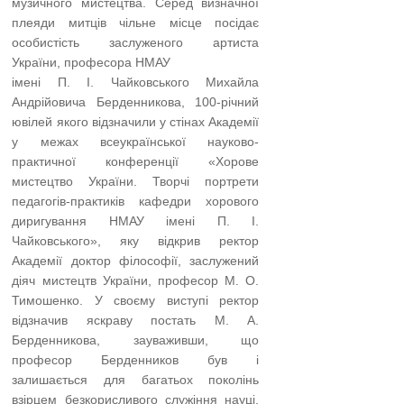
музичного мистецтва. Серед визначної
плеяди митців чільне місце посідає
особистість заслуженого артиста
України, професора НМАУ
імені П. І. Чайковського Михайла
Андрійовича Берден­никова, 100-річний
ювілей якого відзначили у стінах Академії
у межах всеукраїнської науково-
практичної конференції «Хорове
мистецтво України. Творчі портрети
педагогів-практиків кафедри хорового
диригування НМАУ імені П. І.
Чайковського», яку відкрив ректор
Академії доктор філософії, заслужений
діяч мистецтв України, професор М. О.
Тимошенко. У своєму виступі ректор
відзначив яскраву постать М. А.
Берденникова, зауваживши, що
професор Берденников був і
залишається для багатьох поколінь
взірцем безкорисливого служіння науці,