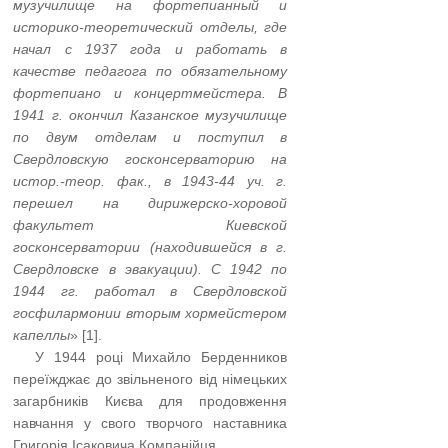
музучилище на фортепианный и
историко-теоретический отделы, где
начал с 1937 года и работать в
качестве педагога по обязательному
фортепиано и концертмейстера. В
1941 г. окончил Казанское музучилище
по двум отделам и поступил в
Свердловскую госконсерваторию на
истор.-теор. фак., в 1943-44 уч. г.
перешел на дирижерско-хоровой
факультет Киевской
госконсерватории (находившейся в г.
Свердловске в эвакуации). С 1942 по
1944 гг. работал в Свердловской
госфилармонии вторым хормейстером
капеллы
» [1].
…..
У 1944 році Михайло Берденников
переїжджає до звільненого від німецьких
загарбників Києва для продовження
навчання у свого творчого наставника
Григорія Ісаковича Компанійця.