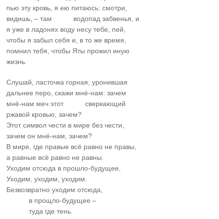
пью эту кровь, я ею питаюсь: смотри,
видишь, – там водопад забвенья, и
я уже в ладонях воду несу тебе, пей,
чтобы я забыл себя и, в то же время,
помнил тебя, чтобы Яты прожил иную
жизнь.
Слушай, ласточка горная, уронившая
дальнее перо, скажи мнé-нам: зачем
мнé-нам меч этот сверкающий
ржавой кровью, зачем?
Этот символ чести в мире без чести,
зачем он мнé-нам, зачем?
В мире, где правые всё равно не правы,
а равные всё равно не равны.
Уходим отсюда в прошло-будущее,
Уходим, уходим, уходим.
Безвозвратно уходим отсюда,
……….
в прощло-будущее –
……….
туда где тень.