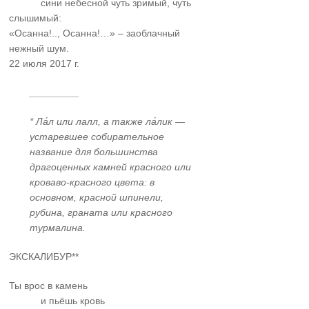
……….
сини небесной чуть зримый, чуть
слышимый:
«Осанна!.., Осанна!…» – заоблачный
нежный шум.
22 июля 2017 г.
_________
* Ла́л или лалл, а также ла́лик —
устаревшее собирательное
название для большинства
драгоценных камней красного или
кроваво-красного цвета: в
основном, красной шпинели,
рубина, граната или красного
турмалина.
ЭКСКАЛИБУР**
Ты врос в камень
……….
и пьёшь кровь