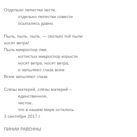
Отдельно лепестки чести,
……….
отдельно лепестки совести
……….
осыпались давно.
Пыль, пыль, пыль, — сколько той пыли
носят ветра!
Пыль микроспор лжи,
……….
когтистых микроспор корысти
……….
носят ветра, носят ветра,
……….
и запыляют глаза всем.
Всем запыляют глаза.
Слёзы матерей, слёзы матерей –
……….
единственное,
……….
чистое,
……….
что в нашем мире осталось.
3 сентября 2017 г.
ПИНИИ РАВЕННЫ