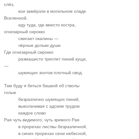
слёз,
……….
кои замёрзли в могильном хладе
Вселенной,
……….
иду туда, где вместо костра,
огнезарный сирокко
……….
сжигает окалины —
……….
чёрные дольки души.
Где огнезарный сирокко
……….
размашисто треплет пиний кущи,
—
……….
шумящих зонтов плотный свод.
Там буду я биться башкой об стволы
голые
……….
безразлично шумящих пиний,
……….
выколачивая с адским трудом
……….
каждое слово
Рая чуть видимого, чуть зримого Рая
……….
в прорехах листвы безразличной,
……….
в синих прорехах сени небесной,