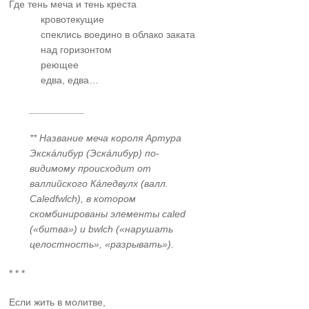
Где тень меча и тень креста
……….
кровотекущие
……….
спеклись воедино в облако заката
……….
над горизонтом
……….
реющее
……….
едва, едва…
__________
** Название меча короля Артура
Экскáлибур (Эскáлибур) по-
видимому происходит от
валлийского Кáледвулх (валл.
Caledfwlch), в котором
скомбинированы элементы caled
(«битва») и bwlch («нарушать
целостность», «разрывать»).
* * *
Если жить в молитве,