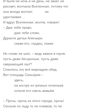
И были не ночь и не день, не закат, не
рассвет, молчала Вселенная, потому что
она всегда молчит,
……….
не
удостаивая…
И вдруг Вселенная, молча, говорит:
– Даю тебе право,
……….
даю тебе слово,
Дуранте дельи Алигьери,
……….
скажи его, гордец, скажи.
Но слово не шло, – ведь камни в горле,
пусть даже бесценные, пусть даже
сверкающий лал*!
Спеклось это всё мириадом обид.
Вот площадь Синьόрии –
……….
здесь,
……….
на костре из грязных поленьев
……….
хотели его сжечь живьём.
– Прочь, прочь из этого города, прочь!
Скользя по льду то ли плевков, то ли