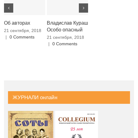
Об авторах
Владислав Кураш
Дана Пинчевская
Е
Особо опасный
Прогулянки і їх
Д
21 сентября, 2018
враження
М
|
0 Comments
21 сентября, 2018
(фрагмент книги)
М
|
0 Comments
21 сентября, 2018
21
|
0 Comments
|
ЖУРНАЛИ онлайн