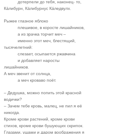
……….
дотерпели до тебя, наконец- то,
Кáлибурн, Кáлибурнус Кáледвулх.
Рыжее глазное яблоко
……….
плешивое, в коросте лишайников,
……….
а из зрачка торчит меч –
……….
именно этот меч, блестящий,
тысячелетний:
……….
слезает, осыпается ржавчина
……….
и добавляет наросты
лишайников.
А меч звенит от солнца,
……….
а меч кроваво поёт.
– Дедушка, можно попить этой красной
водички?
– Зачем тебе кровь, малец, не пил я её
никогда.
Кроме крови растений, кроме крови
стихов, кроме крови бушующих скрипок.
Глазами, ушами и даром воображения я