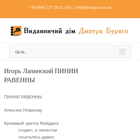
Skip
+38 (044) 227 38 22 (28)
|
info@burago.com.ua
to
content
Go to...
Игорь Лапинский ПИНИИ
РАВЕННЫ
ПИНИИ РАВЕННЫ
Алексею Новикову
Кровавый цветок Майдана
……….
отцвёл, и лепестки
……….
осыпались давно.