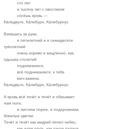
……….
сто лет
……….
и тысячу лет с хвостиком
……….
сосёшь кровь —
Кáледвулх, Кáлибурн, Кáлибурнус.
Взявшись за руки,
……….
я пятилетний и я семидесяти
трёхлетний
……….
очень коряво и медленно, как
одышка столетий
……….
поднимаемся,
……….
всё поднимаемся, к тебе
……….
меч-камень
Кáледвулх, Кáлибурн, Кáлибурнус.
А кровь всё течёт и течёт и обмывает
нам ноги,
……….
и листики порея, и подорожника
блеклые цветки.
Течёт и течёт как жидкий пепел небес,
……….
как алая ртуть, как пауза палача