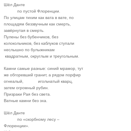
Шёл Данте
……….
по пустой Флоренции.
По улицам тихим как вата в вате, по
площадям беззвучным как смерть,
завёрнутая в смерть.
Пулены без бубенчиков, без
колокольчиков, без каблуков ступали
неслышно по булыжникам
квадратным, округлым и треугольным.
Камни самые разные: синий мрамор, тут
же обгоревший гранит, а рядом порфир
огнеалый,
……….
игольчатый кварц,
затем огромный рубин.
Призраки Рая без света.
Ватные камни без эха.
Шёл Данте
……….
по «скорбному лесу –
Флоренции».