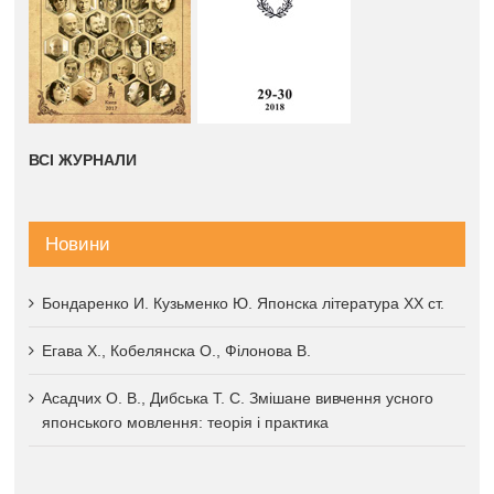
ВСІ ЖУРНАЛИ
Новини
Бондаренко И. Кузьменко Ю. Японска література XX ст.
Егава Х., Кобелянска О., Філонова В.
Асадчих О. В., Дибська Т. С. Змішане вивчення усного
японського мовлення: теорія і практика