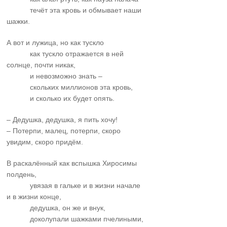
……….
течёт эта кровь и обмывает наши
шажки.
А вот и лужица, но как тускло
……….
как тускло отражается в ней
солнце, почти никак,
……….
и невозможно знать –
……….
скольких миллионов эта кровь,
……….
и сколько их будет опять.
– Дедушка, дедушка, я пить хочу!
– Потерпи, малец, потерпи, скоро
увидим, скоро придём.
В раскалённый как вспышка Хиросимы
полдень,
……….
увязая в гальке и в жизни начале
и в жизни конце,
……….
дедушка, он же и внук,
……….
доколупали шажками пчелиными,