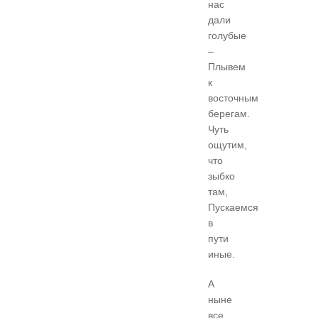
нас
дали
голубые
–
Плывем
к
восточным
берегам.
Чуть
ощутим,
что
зыбко
там,
Пускаемся
в
пути
иные.
А
ныне
все