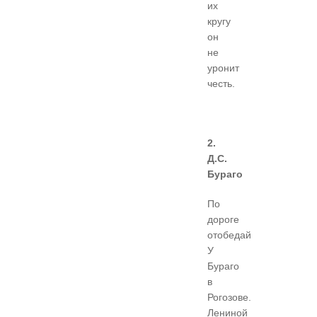
их
кругу
он
не
уронит
честь.
2.
Д.С.
Бураго
По
дороге
отобедай
У
Бураго
в
Рогозове.
Лениной