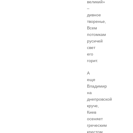
великий»
–
дивное
творенье,
Всем
потомкам
русичей
свет
его
горит.
А
еще
Владимир
на
днепровской
круче,
Киев
осеняет
греческим
крестом.