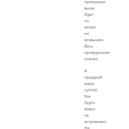
премьеров
выше.
Идет
по
жизни
он
возвышен,
Весь
провиденьем
осенён.
И
праздной
мира
суетой,
Как
будто
вовсе
не
встревожен,
На