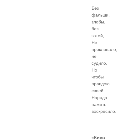
Без
фальши,
злобы,
без
затей,
Не
проклинало,
не
судило.
Но
чтобы
правдою
своей
Народа
память
воскресило.
«Киев