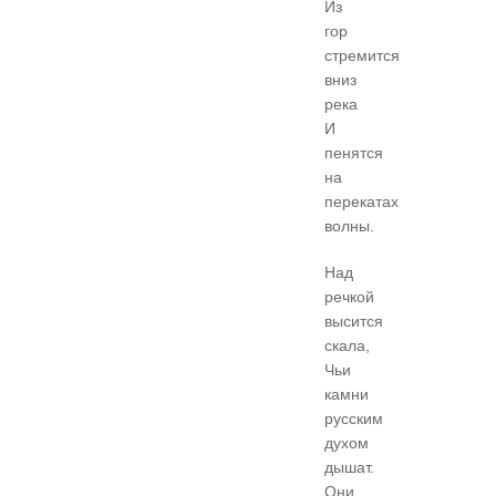
Из
гор
стремится
вниз
река
И
пенятся
на
перекатах
волны.
Над
речкой
высится
скала,
Чьи
камни
русским
духом
дышат.
Они