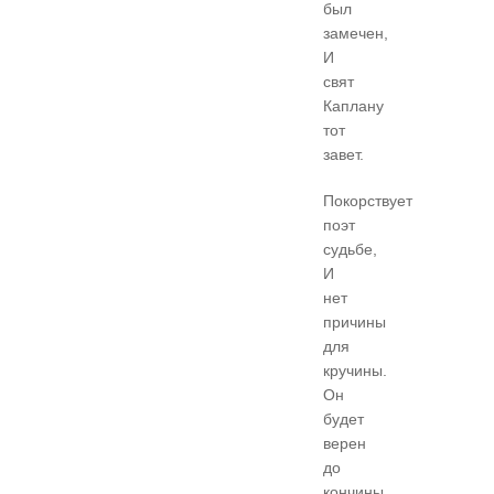
был
замечен,
И
свят
Каплану
тот
завет.
Покорствует
поэт
судьбе,
И
нет
причины
для
кручины.
Он
будет
верен
до
кончины