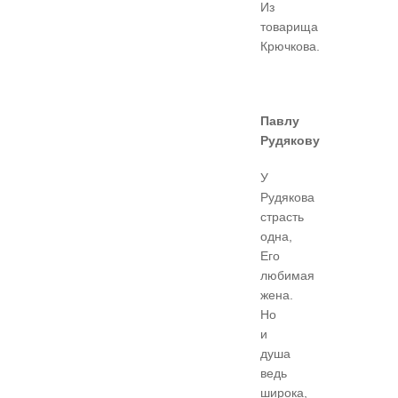
Из
товарища
Крючкова.
Павлу
Рудякову
У
Рудякова
страсть
одна,
Его
любимая
жена.
Но
и
душа
ведь
широка,