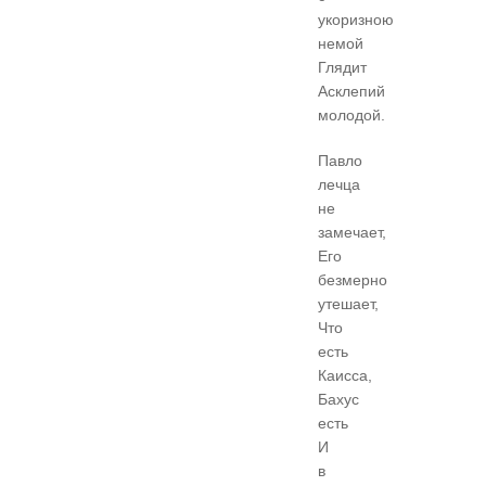
укоризною
немой
Глядит
Асклепий
молодой.
Павло
лечца
не
замечает,
Его
безмерно
утешает,
Что
есть
Каисса,
Бахус
есть
И
в