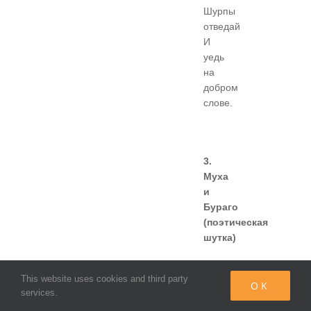
Шурпы
отведай
И
уедь
на
добром
слове.
3.
Муха
и
Бураго
(поэтическая
шутка)
Решила
This website uses cookies and third party
муха
OK
services.
в