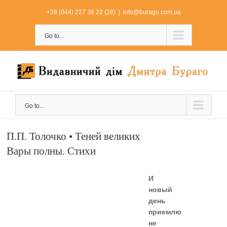
Skip
+38 (044) 227 38 22 (28)
|
info@burago.com.ua
to
content
Go to...
Go to...
П.П. Толочко • Теней великих
Вары полны. Стихи
И
новый
день
приемлю
не