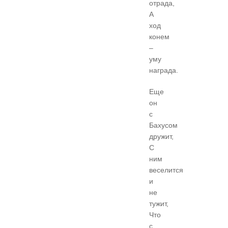
отрада,
А
ход
конем
–
уму
награда.
Еще
он
с
Бахусом
дружит,
С
ним
веселится
и
не
тужит,
Что
с