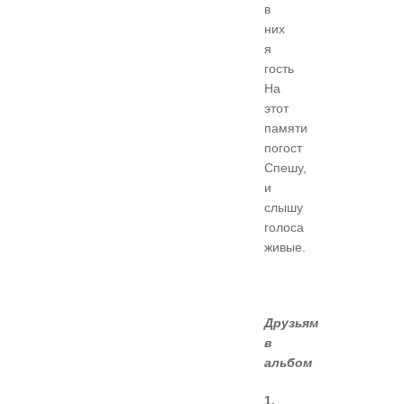
в
них
я
гость
На
этот
памяти
погост
Спешу,
и
слышу
голоса
живые.
Друзьям
в
альбом
1.