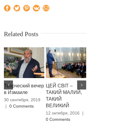
Facebook
Twitter
Pinterest
Vk
Email
Related Posts
Творческий вечер
ЦЕЙ СВІТ –
Из войны — не о
«В
в Измаиле
ТАКИЙ МАЛИЙ,
войне
до
ТАКИЙ
и
30 сентября, 2019
31 марта, 2016
|
0
ВЕЛИКИЙ
|
0 Comments
Comments
22
Co
12 октября, 2016
|
0 Comments