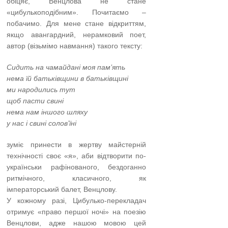
обіцяє, Венцлова не стане
«цибулькоподібним». Почитаємо –
побачимо. Для мене стане відкриттям,
якщо авангардний, нерамковий поет,
автор (візьмімо навмання) такого тексту:
Сидить на чамайдані моя пам’ять
нема їй батьківщини в батьківщині
ми народились тут
щоб пасти свині
нема нам іншого шляху
у нас і свині солов’їні
зуміє принести в жертву майстерній
технічності своє «я», аби відтворити по-
українськи рафінованого, бездоганно
ритмічного, класичного, як
імператорський балет, Венцлову.
У кожному разі, Цибулько-перекладач
отримує «право першої ночі» на поезію
Венцлови, адже нашою мовою цей