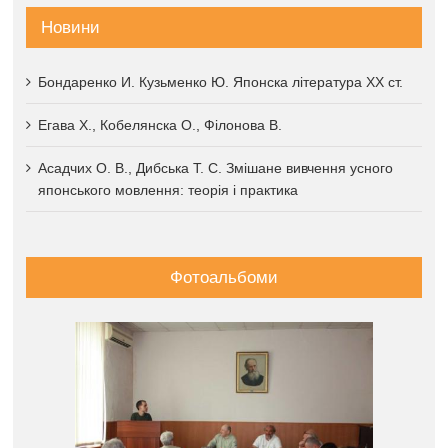
Новини
Бондаренко И. Кузьменко Ю. Японска література XX ст.
Егава Х., Кобелянска О., Філонова В.
Асадчих О. В., Дибська Т. С. Змішане вивчення усного
японського мовлення: теорія і практика
Фотоальбоми