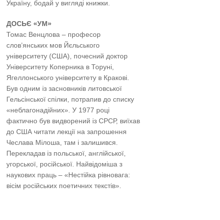
Україну, бодай у вигляді книжки.
ДОСЬЄ «УМ»
Томас Венцлова – професор
слов’янських мов Йєльського
університету (США), почесний доктор
Університету Коперника в Торуні,
Ягеллонського університету в Кракові.
Був одним із засновників литовської
Гельсінської спілки, потрапив до списку
«неблагонадійних». У 1977 році
фактично був видворений із СРСР, виїхав
до США читати лекції на запрошення
Чеслава Мілоша, там і залишився.
Перекладав із польської, англійської,
угорської, російської. Найвідоміша з
наукових праць – «Нестійка рівновага:
вісім російських поетичних текстів».