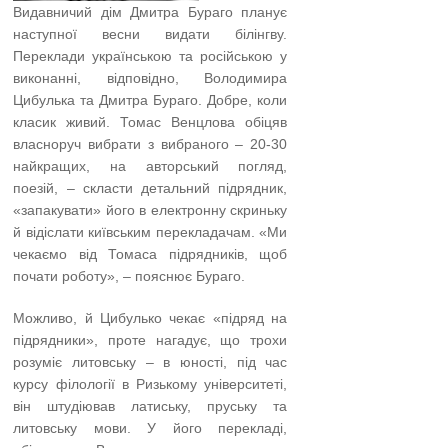
Видавничий дім Дмитра Бураго планує
наступної весни видати білінгву.
Переклади українською та російською у
виконанні, відповідно, Володимира
Цибулька та Дмитра Бураго. Добре, коли
класик живий. Томас Венцлова обіцяв
власноруч вибрати з вибраного – 20-30
найкращих, на авторський погляд,
поезій, – скласти детальний підрядник,
«запакувати» його в електронну скриньку
й відіслати київським перекладачам. «Ми
чекаємо від Томаса підрядників, щоб
почати роботу», – пояснює Бураго.
Можливо, й Цибулько чекає «підряд на
підрядники», проте нагадує, що трохи
розуміє литовську – в юності, під час
курсу філології в Ризькому університеті,
він штудіював латиську, пруську та
литовську мови. У його перекладі,