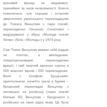
красивий віршар не видавався,
принаймні за часів незалежності. Боюся
помилитися, але першим і останнім
зверненням українського перекладацтва
до Томаса Венцлови є пара поезій,
перекладених Оксаною Сенатович і
видрукуваних у збірці «Молода поезія
Литви» (Київ, «Молодь») у 1974 році.
Сам Томас Венцлова вважає себе радше
не поетом, а викладачем,
літературознавцем, перекладачем
врешті, і свій творчий арсенал оцінює в
200 власних віршів і 200 перекладених.
Вони з Іосифом Бродським,
приятелюючи, начебто грали в буріме –
Бродський перекладав Венцлову з
литовської на російську (таких поезій
близько 30), Венцлова – Бродського з
російської на свою рідну мову. Це була