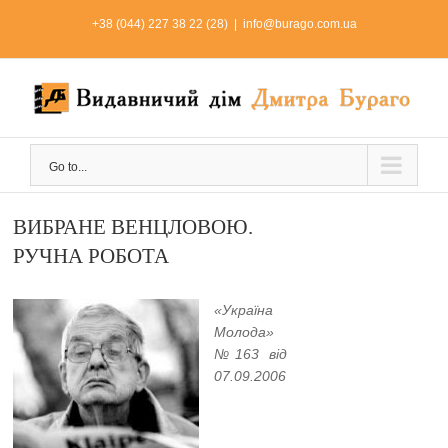
Skip
+38 (044) 227 38 22 (28)
|
info@burago.com.ua
to
content
Go to...
ВИБРАНЕ ВЕНЦЛОВОЮ.
РУЧНА РОБОТА
«Україна
Молода»
№163 від
07.09.2006