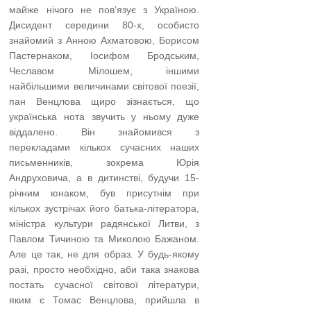
майже нічого не пов’язує з Україною.
Дисидент середини 80-х, особисто
знайомий з Анною Ахматовою, Борисом
Пастернаком, Іосифом Бродським,
Чеславом Мілошем, іншими
найбільшими величинами світової поезії,
пан Венцлова щиро зізнається, що
українська нота звучить у ньому дуже
віддалено. Він знайомився з
перекладами кількох сучасних наших
письменників, зокрема Юрія
Андруховича, а в дитинстві, будучи 15-
річним юнаком, був присутнім при
кількох зустрічах його батька-літератора,
міністра культури радянської Литви, з
Павлом Тичиною та Миколою Бажаном.
Але це так, не для образ. У будь-якому
разі, просто необхідно, аби така знакова
постать сучасної світової літератури,
яким є Томас Венцлова, прийшла в