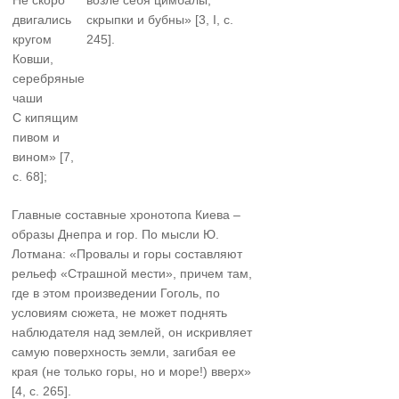
двигались
скрыпки и бубны» [3, I, с.
кругом
245].
Ковши,
серебряные
чаши
С кипящим
пивом и
вином» [7,
с. 68];
Главные составные хронотопа Киева –
образы Днепра и гор. По мысли Ю.
Лотмана: «Провалы и горы составляют
рельеф «Страшной мести», причем там,
где в этом произведении Гоголь, по
условиям сюжета, не может поднять
наблюдателя над землей, он искривляет
самую поверхность земли, загибая ее
края (не только горы, но и море!) вверх»
[4, с. 265].