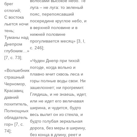
волосами высокое небо. Те
брег
луга – не луга: то зеленый
отлогий;
пояс, перепоясавший
С востока
посередине круглое небо, и
льется ночи
в верхней половине и в
тень;
нижней половине
Туманы над
прогуливается месяц» [3, I,
Днепром
с. 246];
глубоким…»
[7, с. 73];
«Чуден Днепр при тихой
погоде, когда вольно и
«Волшебник
плавно мчит сквозь леса и
страшный
горы полные воды свои. Ни
Черномор,
зашелохнет; ни прогремит.
Красавиц
Глядишь, и не знаешь, идет,
давний
или не идет его величавая
похититель,
ширина, и чудится, будто
Полнощных
весь вылит он из стекла, и
обладатель
будто голубая зеркальная
гор» [7, с.
дорога, без меры в ширину,
74];
без конца в длину, реет и