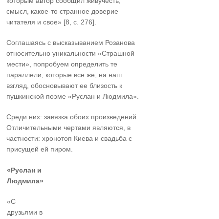
которым автор сообщил живучесть,
смысл, какое-то странное доверие
читателя и свое» [8, c. 276].
Соглашаясь с высказыванием Розанова
относительно уникальности «Страшной
мести», попробуем определить те
параллели, которые все же, на наш
взгляд, обосновывают ее близость к
пушкинской поэме «Руслан и Людмила».
Среди них: завязка обоих произведений.
Отличительными чертами являются, в
частности: хронотоп Киева и свадьба с
присущей ей пиром.
«Руслан и
Людмила»
«С
друзьями в