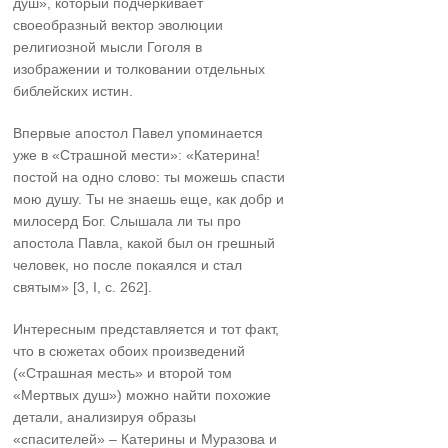
душ», который подчеркивает
своеобразный вектор эволюции
религиозной мысли Гоголя в
изображении и толковании отдельных
библейских истин.
Впервые апостол Павел упоминается
уже в «Страшной мести»: «Катерина!
постой на одно слово: ты можешь спасти
мою душу. Ты не знаешь еще, как добр и
милосерд Бог. Слышала ли ты про
апостола Павла, какой был он грешный
человек, но после покаялся и стал
святым» [3, I, c. 262].
Интересным представляется и тот факт,
что в сюжетах обоих произведений
(«Страшная месть» и второй том
«Мертвых душ») можно найти похожие
детали, анализируя образы
«спасителей» – Катерины и Муразова и