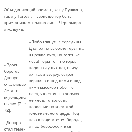
Объединяющий элемент, как у Пушкина,
так и у Гоголя, – свойство гор быть
пристанищем темных сил – Черномора
и колдуна.
«Любо глянуть с середины
Днепра на высокие горы, на
широкие луга, на зеленые
леса! Горы те – не горы:
«Вдоль
подошвы у них нет, внизу
берегов
их, как и вверху, острая
Днепра
вершина и под ними и над
счастливых
ними высокое небо. Те
Летят в
леса, что стоят на холмах,
клубящейся
не леса: то волосы,
пыли» [7, с.
поросшие на косматой
72];
голове лесного деда. Под
нею в воде моется борода,
«Днепра
и под бородою, и над
стал темен