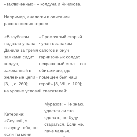
«заключенных» – колдуна и Чичикова.
Например, аналогии в описании
расположения героев:
«В глубоком
«Промозглый старый
подвале у пана
чулан с запахом
Данила за тремя
сапогов и онуч
замками сидит
гарнизонных солдат,
колдун,
некрашеный стол… вот
закованный в
обиталище, где
железные цепи»
помещен был наш
[3, I, с. 260];
герой» [3, VII, с. 109];
на уровне условий спасателей:
Муразов: «Не знаю,
удастся ли это
Катерина:
сделать, но буду
«Слушай, я
стараться. Если же,
выпущу тебя; но
паче чаянья,
если ты меня