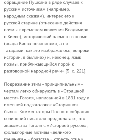
обращение Пушкина в ряде случаев к
русским источникам (например,
народным сказкам), интерес его к
русской старине (отнесение действия
поэмы к временам княжения Владимира
в Киеве), исторический элемент в поэме
(осада Киева печенегами, а не
татарами, как это изображалось, вопреки
истории, в былинах) и, наконец, язык
поэмы, приближающийся порой к
разговорной народной речи» [5, с. 221].
Подражание этим «принципиальным»
чертам легко обнаружить в «Страшной
мести» Гоголя, написанной в 1831 году и
имевшей подзаголовок «Старинная
быль». Комментаторы Полного собрания
сочинений писателя предполагают, что
знакомство Гоголя с «Историей руссов»,
фольклорные мотивы «великого
грешника», «братства», страсть отца к