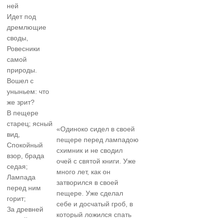
ней
Идет под
дремлющие
своды,
Ровесники
самой
природы.
Вошел с
уныньем: что
же зрит?
В пещере
старец; ясный
«Одиноко сидел в своей
вид,
пещере перед лампадою
Спокойный
схимник и не сводил
взор, брада
очей с святой книги. Уже
седая;
много лет, как он
Лампада
затворился в своей
перед ним
пещере. Уже сделал
горит;
себе и досчатый гроб, в
За древней
который ложился спать