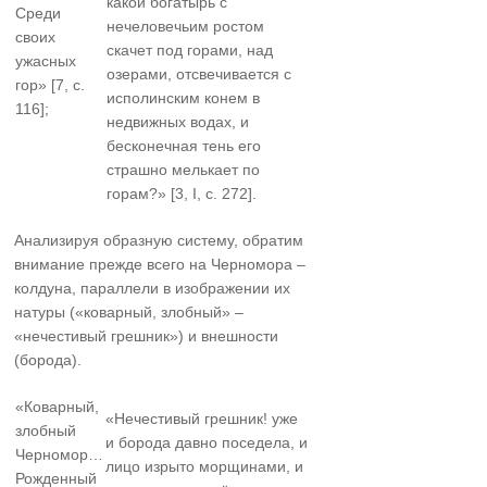
какой богатырь с
Среди
нечеловечьим ростом
своих
скачет под горами, над
ужасных
озерами, отсвечивается с
гор» [7, с.
исполинским конем в
116];
недвижных водах, и
бесконечная тень его
страшно мелькает по
горам?» [3, I, с. 272].
Анализируя образную систему, обратим
внимание прежде всего на Черномора –
колдуна, параллели в изображении их
натуры («коварный, злобный» –
«нечестивый грешник») и внешности
(борода).
«Коварный,
«Нечестивый грешник! уже
злобный
и борода давно поседела, и
Черномор…
лицо изрыто морщинами, и
Рожденный