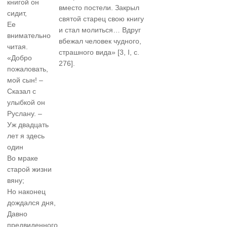
книгой он
вместо постели. Закрыл
сидит,
святой старец свою книгу
Ее
и стал молиться… Вдруг
внимательно
вбежал человек чудного,
читая.
страшного вида» [3, I, с.
«Добро
276].
пожаловать,
мой сын! –
Сказал с
улыбкой он
Руслану. –
Уж двадцать
лет я здесь
один
Во мраке
старой жизни
вяну;
Но наконец
дождался дня,
Давно
предвиденного