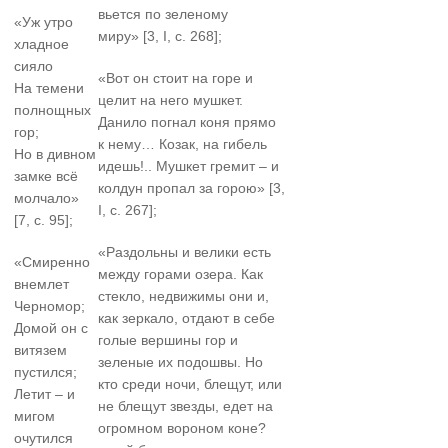
вьется по зеленому
«Уж утро
миру» [3, I, с. 268];
хладное
сияло
«Вот он стоит на горе и
На темени
целит на него мушкет.
полнощных
Данило погнал коня прямо
гор;
к нему… Козак, на гибель
Но в дивном
идешь!.. Мушкет гремит – и
замке всё
колдун пропал за горою» [3,
молчало»
I, с. 267];
[7, с. 95];
«Раздольны и велики есть
«Смиренно
между горами озера. Как
внемлет
стекло, недвижимы они и,
Черномор;
как зеркало, отдают в себе
Домой он с
голые вершины гор и
витязем
зеленые их подошвы. Но
пустился;
кто среди ночи, блещут, или
Летит – и
не блещут звезды, едет на
мигом
огромном вороном коне?
очутился