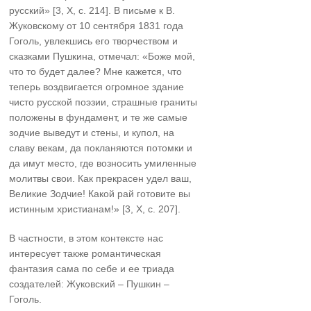
русский» [3, X, c. 214]. В письме к В.
Жуковскому от 10 сентября 1831 года
Гоголь, увлекшись его творчеством и
сказками Пушкина, отмечал: «Боже мой,
что то будет далее? Мне кажется, что
теперь воздвигается огромное здание
чисто русской поэзии, страшные граниты
положены в фундамент, и те же самые
зодчие выведут и стены, и купол, на
славу векам, да покланяются потомки и
да имут место, где возносить умиленные
молитвы свои. Как прекрасен удел ваш,
Великие Зодчие! Какой рай готовите вы
истинным христианам!» [3, X, c. 207].
В частности, в этом контексте нас
интересует также романтическая
фантазия сама по себе и ее триада
создателей: Жуковский – Пушкин –
Гоголь.