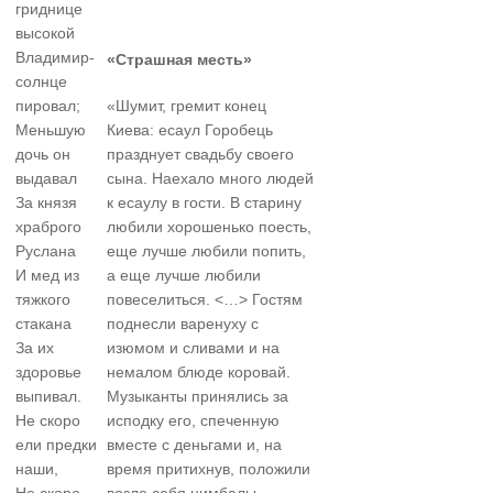
гриднице
высокой
Владимир-
«Страшная месть»
солнце
пировал;
«Шумит, гремит конец
Меньшую
Киева: есаул Горобець
дочь он
празднует свадьбу своего
выдавал
сына. Наехало много людей
За князя
к есаулу в гости. В старину
храброго
любили хорошенько поесть,
Руслана
еще лучше любили попить,
И мед из
а еще лучше любили
тяжкого
повеселиться. <…> Гостям
стакана
поднесли варенуху с
За их
изюмом и сливами и на
здоровье
немалом блюде коровай.
выпивал.
Музыканты принялись за
Не скоро
исподку его, спеченную
ели предки
вместе с деньгами и, на
наши,
время притихнув, положили
Не скоро
возле себя цимбалы,