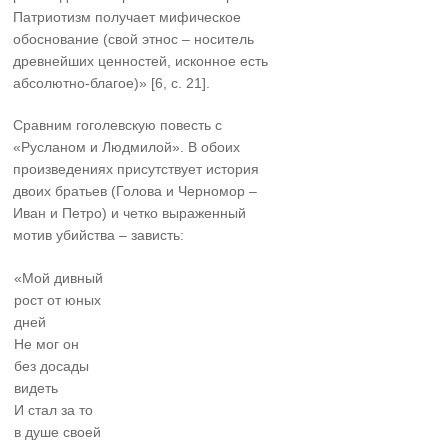
Патриотизм получает мифическое
обоснование (свой этнос – носитель
древнейших ценностей, исконное есть
абсолютно-благое)» [6, с. 21].
Сравним гоголевскую повесть с
«Русланом и Людмилой». В обоих
произведениях присутствует история
двоих братьев (Голова и Черномор –
Иван и Петро) и четко выраженный
мотив убийства – зависть:
«Мой дивный
рост от юных
дней
Не мог он
без досады
видеть
И стал за то
в душе своей