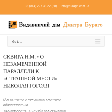
Skip
+38 (044) 227 38 22 (28)
|
info@burago.com.ua
to
content
Go to...
СКВИРА Н.М. • О
НЕЗАМЕЧЕННОЙ
ПАРАЛЛЕЛИ К
«СТРАШНОЙ МЕСТИ»
НИКОЛАЯ ГОГОЛЯ
Все кстати и некстати считали
обязанностию
проговорить, а иногда исковеркать