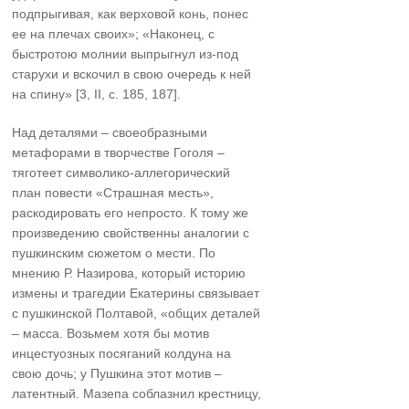
подпрыгивая, как верховой конь, понес
ее на плечах своих»; «Наконец, с
быстротою молнии выпрыгнул из-под
старухи и вскочил в свою очередь к ней
на спину» [3, II, с. 185, 187].
Над деталями – своеобразными
метафорами в творчестве Гоголя –
тяготеет символико-аллегорический
план повести «Страшная месть»,
раскодировать его непросто. К тому же
произведению свойственны аналогии с
пушкинским сюжетом о мести. По
мнению Р. Назирова, который историю
измены и трагедии Екатерины связывает
с пушкинской Полтавой, «общих деталей
– масса. Возьмем хотя бы мотив
инцестуозных посяганий колдуна на
свою дочь; у Пушкина этот мотив –
латентный. Мазепа соблазнил крестницу,