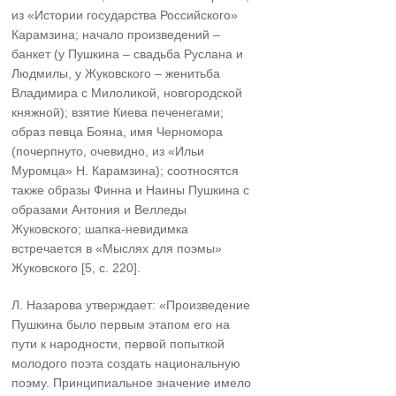
из «Истории государства Российского»
Карамзина; начало произведений –
банкет (у Пушкина – свадьба Руслана и
Людмилы, у Жуковского – женитьба
Владимира с Милоликой, новгородской
княжной); взятие Киева печенегами;
образ певца Бояна, имя Черномора
(почерпнуто, очевидно, из «Ильи
Муромца» Н. Карамзина); соотносятся
также образы Финна и Наины Пушкина с
образами Антония и Велледы
Жуковского; шапка-невидимка
встречается в «Мыслях для поэмы»
Жуковского [5, c. 220].
Л. Назарова утверждает: «Произведение
Пушкина было первым этапом его на
пути к народности, первой попыткой
молодого поэта создать национальную
поэму. Принципиальное значение имело