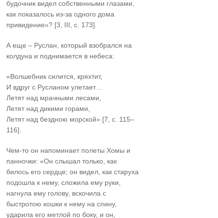
будочник видел собственными глазами,
как показалось из-за одного дома
привидение»? [3, III, с. 173].
А еще – Руслан, который взобрался на
колдуна и поднимается в небеса:
«Волшебник силится, кряхтит,
И вдруг с Русланом улетает…
Летят над мрачными лесами,
Летят над дикими горами,
Летят над бездною морской» [7, с. 115–
116].
Чем-то он напоминает полеты Хомы и
панночки: «Он слышал только, как
билось его сердце; он видел, как старуха
подошла к нему, сложила ему руки,
нагнула ему голову, вскочила с
быстротою кошки к нему на спину,
ударила его метлой по боку, и он,