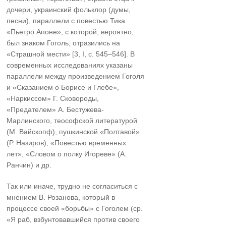
дочери, украинский фольклор (думы,
песни), параллели с повестью Тика
«Пьетро Апоне», с которой, вероятно,
был знаком Гоголь, отразились на
«Страшной мести» [3, I, с. 545–546]. В
современных исследованиях указаны
параллели между произведением Гоголя
и «Сказанием о Борисе и Глебе»,
«Наркиссом» Г. Сковороды,
«Предателем» А. Бестужева-
Марлинского, теософской литературой
(М. Вайскопф), пушкинской «Полтавой»
(Р. Назиров), «Повестью временных
лет», «Словом о полку Игореве» (А.
Ранчин) и др.
Так или иначе, трудно не согласиться с
мнением В. Розанова, который в
процессе своей «борьбы» с Гоголем (ср.
«Я раб, взбунтовавшийся против своего