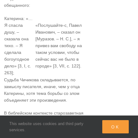
обещанного:
Катерина: «…
Я спасла
«Послушайте-с, Павел
душу, –
Иванович, – сказал он
сказала она
[Муразов. – Н. С.], – я
тихо. – Я
привез вам свободу на
сделала
таком условии, чтобы
богоугодное
сейчас вас не было в
дело» [3, I, с.
городе» [3, VII, с. 122].
263];
Судьба Чичикова складывается, по
замыслу писателя, иначе, чем у отца
Катерины, хотя тема борьбы со злом
объединяет эти произведения.
В библейском контексте старозаветная
истина «Кто прольет кровь
This website uses cookies and third party
OK
человеческую, того кровь прольется
services.
рукою человека» (Быт. 9:6) замещается