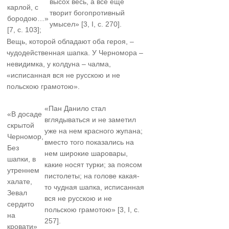
высох весь, а всё еще
карлой, с
творит богопротивный
бородою…»
умысел» [3, I, с. 270].
[7, с. 103];
Вещь, которой обладают оба героя, –
чудодейственная шапка. У Черномора –
невидимка, у колдуна – чалма,
«исписанная вся не русскою и не
польскою грамотою».
«Пан Данило стал
«В досаде
вглядываться и не заметил
скрытой
уже на нем красного жупана;
Черномор,
вместо того показались на
Без
нем широкие шаровары,
шапки, в
какие носят турки; за поясом
утреннем
пистолеты; на голове какая-
халате,
то чудная шапка, исписанная
Зевал
вся не русскою и не
сердито
польскою грамотою» [3, I, с.
на
257].
кровати»