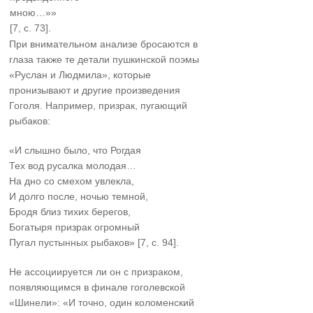
мною…»»
[7, с. 73].
При внимательном анализе бросаются в
глаза также те детали пушкинской поэмы
«Руслан и Людмила», которые
пронизывают и другие произведения
Гоголя. Например, призрак, пугающий
рыбаков:
«И слышно было, что Рогдая
Тех вод русалка молодая…
На дно со смехом увлекла,
И долго после, ночью темной,
Бродя близ тихих берегов,
Богатыря призрак огромный
Пугал пустынных рыбаков» [7, с. 94].
Не ассоциируется ли он с призраком,
появляющимся в финале гоголевской
«Шинели»: «И точно, один коломенский