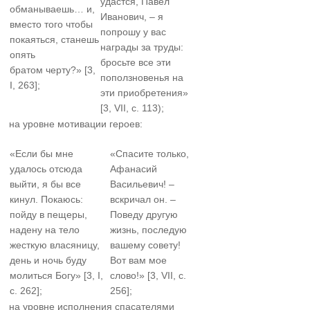
удастся, Павел
обманываешь… и,
Иванович, – я
вместо того чтобы
попрошу у вас
покаяться, станешь
награды за труды:
опять
бросьте все эти
братом черту?» [3,
поползновенья на
I, 263];
эти приобретения»
[3, VII, с. 113);
на уровне мотивации героев:
«Если бы мне
«Спасите только,
удалось отсюда
Афанасий
выйти, я бы все
Васильевич! –
кинул. Покаюсь:
вскричал он. –
пойду в пещеры,
Поведу другую
надену на тело
жизнь, последую
жесткую власяницу,
вашему совету!
день и ночь буду
Вот вам мое
молиться Богу» [3, I,
слово!» [3, VII, с.
с. 262];
256];
на уровне исполнения спасателями