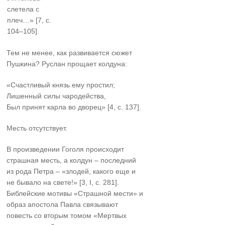
слетела с
плеч…» [7, с.
104–105].
Тем не менее, как развивается сюжет
Пушкина? Руслан прощает колдуна:
«Счастливый князь ему простил;
Лишенный силы чародейства,
Был принят карла во дворец» [4, с. 137].
Месть отсутствует.
В произведении Гоголя происходит
страшная месть, а колдун – последний
из рода Петра – «злодей, какого еще и
не бывало на свете!» [3, I, с. 281].
Библейские мотивы «Страшной мести» и
образ апостола Павла связывают
повесть со вторым томом «Мертвых