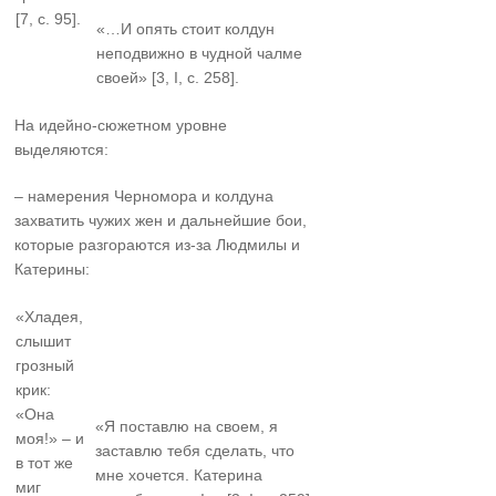
[7, с. 95].
«…И опять стоит колдун
неподвижно в чудной чалме
своей» [3, I, с. 258].
На идейно-сюжетном уровне
выделяются:
– намерения Черномора и колдуна
захватить чужих жен и дальнейшие бои,
которые разгораются из-за Людмилы и
Катерины:
«Хладея,
слышит
грозный
крик:
«Она
«Я поставлю на своем, я
моя!» – и
заставлю тебя сделать, что
в тот же
мне хочется. Катерина
миг