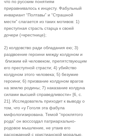
что по русским понятиям
приравнивалось к инцесту. Фабульный
инвариант “Полтавыˮ и “Страшной
местиˮ слагается из таких мотивов: 1)
преступная страсть старца к своей
дочери (=крестнице);
2) колдовство ради обладания ею; 3)
раздвоение героини между колдуном и
близким ей человеком, препятствующим
его преступной страсти; 4) убийство
колдуном этого человека; 5) безумие
героини; 6) призвание колдуном врагов
на землю родины; 7) наказание колдуна
силами высшей справедливости» [6, с.
21]. Исследователь приходит к выводу о
том, что «у Гоголя эта фабула
мифологизирована. Темой “проклятого
родаˮ он воссоздал патриархально-
родовое мышление, не утаив его
расхождений с христианской моралью.