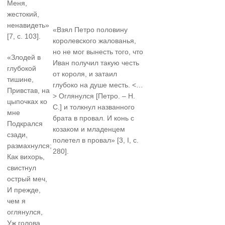
Меня,
жестокий,
ненавидеть»
«Взял Петро половину
[7, с. 103].
королевского жалованья,
но не мог вынесть того, что
«Злодей в
Иван получил такую честь
глубокой
от короля, и затаил
тишине,
глубоко на душе месть. <…
Привстав, на
> Оглянулся [Петро. – Н.
цыпочках ко
С.] и толкнул названного
мне
брата в провал. И конь с
Подкрался
козаком и младенцем
сзади,
полетел в провал» [3, I, с.
размахнулся;
280].
Как вихорь,
свистнул
острый меч,
И прежде,
чем я
оглянулся,
Уж голова