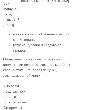
полюбит меня!..» [3, I, с. 259].
Зрит
колдуна
перед
очами» [7,
с. 113].
пророческий сон Руслана и вещий
сон Катерины;
встреча Руслана и колдуна со
старцем.
Объединяющими символическими
элементами являются сакральный образ
старца-схимника, образ пещеры,
лампады, святой книги:
«Но вдруг
пред витязем
пещера;
В пещере свет.
Он прямо к