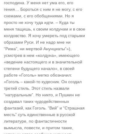
господина. У меня нет ума его, его
гения… Бороться с ним я не могу, с его
схемами, с его обобщениями. Но я
просто не хочу туда идти. – Куда ты
меня тащишь, к своим колдунам и в свое
колдовство. Я хочу умереть под старыми
образами Руси. И не надо мне ни
“Рима”, ни мертвой Анунциаты”»),
усмотрев в нем «колдуна», имеющего
«ведение настоящего и в значительной
степени будущего начало», в своей
работе «Гоголь» метко обозначил:
«Гоголь – какой-то кудесник. Он создал
третий стиль. Этот стиль назвали
“натуральнымˮ. Но никто, и Пушкин не
создавал таких чудодейственных
фантазий, как Гоголь. “Вийˮ и “Страшная
местьˮ суть единственные в русской
литературе, по фантастичности
вымысла, повести, и притом такие,