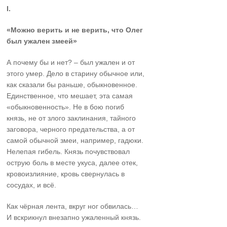
I.
«Можно верить и не верить, что Олег
был ужален змеей»
А почему бы и нет? – был ужален и от
этого умер. Дело в старину обычное или,
как сказали бы раньше, обыкновенное.
Единственное, что мешает, эта самая
«обыкновенность». Не в бою погиб
князь, не от злого заклинания, тайного
заговора, черного предательства, а от
самой обычной змеи, например, гадюки.
Нелепая гибель. Князь почувствовал
острую боль в месте укуса, далее отек,
кровоизлияние, кровь свернулась в
сосудах, и всё.
Как чёрная лента, вкруг ног обвилась…
И вскрикнул внезапно ужаленный князь.