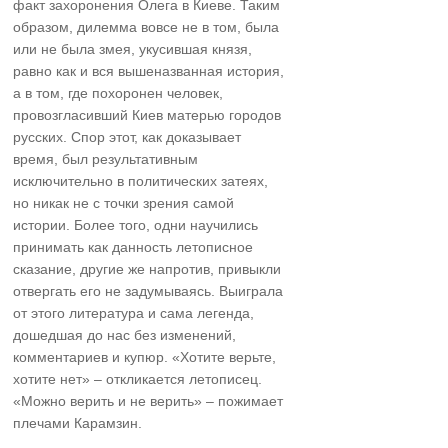
факт захоронения Олега в Киеве. Таким
образом, дилемма вовсе не в том, была
или не была змея, укусившая князя,
равно как и вся вышеназванная история,
а в том, где похоронен человек,
провозгласивший Киев матерью городов
русских. Спор этот, как доказывает
время, был результативным
исключительно в политических затеях,
но никак не с точки зрения самой
истории. Более того, одни научились
принимать как данность летописное
сказание, другие же напротив, привыкли
отвергать его не задумываясь. Выиграла
от этого литература и сама легенда,
дошедшая до нас без изменений,
комментариев и купюр. «Хотите верьте,
хотите нет» – откликается летописец.
«Можно верить и не верить» – пожимает
плечами Карамзин.