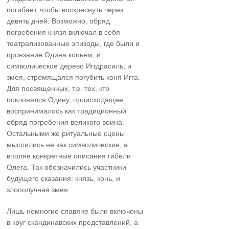
погибает, чтобы воскреснуть через
девять дней. Возможно, обряд
погребения князя включал в себя
театрализованные эпизоды, где были и
пронзание Одина копьем, и
символическое дерево Иггдрасиль, и
змея, стремящаяся погубить коня Игга.
Для посвященных, т.е. тех, кто
поклонялся Одину, происходящее
воспринималось как традиционный
обряд погребения великого воина.
Остальными же ритуальные сцены
мыслились не как символические, а
вполне конкретные описания гибели
Олега. Так обозначились участники
будущего сказания: князь, конь, и
злополучная змея.
Лишь немногие славяне были включены
в круг скандинавских представлений, а