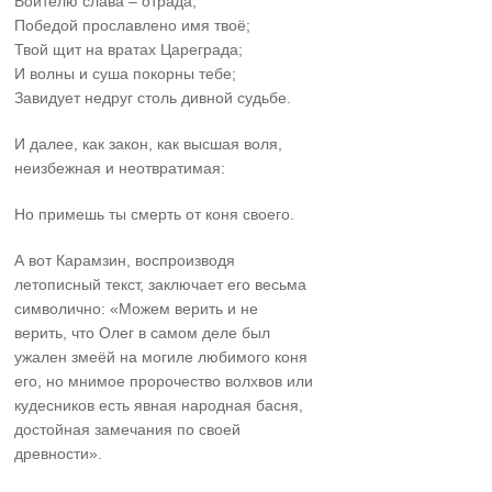
Воителю слава – отрада;
Победой прославлено имя твоё;
Твой щит на вратах Цареграда;
И волны и суша покорны тебе;
Завидует недруг столь дивной судьбе.
И далее, как закон, как высшая воля,
неизбежная и неотвратимая:
Но примешь ты смерть от коня своего.
А вот Карамзин, воспроизводя
летописный текст, заключает его весьма
символично: «Можем верить и не
верить, что Олег в самом деле был
ужален змеёй на могиле любимого коня
его, но мнимое пророчество волхвов или
кудесников есть явная народная басня,
достойная замечания по своей
древности».