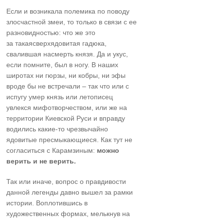
Если и возникала полемика по поводу
злосчастной змеи, то только в связи с ее
разновидностью: что же это
за такаясверхядовитая гадюка,
свалившая насмерть князя. Да и укус,
если помните, был в ногу. В наших
широтах ни гюрзы, ни кобры, ни эфы
вроде бы не встречали – так что или с
испугу умер князь или летописец
увлекся мифотворчеством, или же на
территории Киевской Руси и вправду
водились какие-то чрезвычайно
ядовитые пресмыкающиеся. Как тут не
согласиться с Карамзиным:
можно
верить и не верить.
Так или иначе, вопрос о правдивости
данной легенды давно вышел за рамки
истории. Воплотившись в
художественных формах, мелькнув на