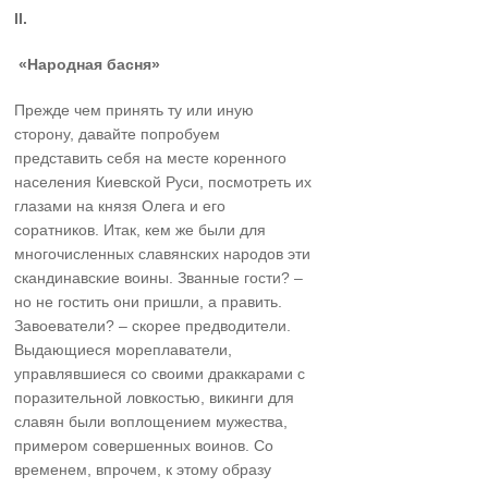
II.
«Народная басня»
Прежде чем принять ту или иную
сторону, давайте попробуем
представить себя на месте коренного
населения Киевской Руси, посмотреть их
глазами на князя Олега и его
соратников. Итак, кем же были для
многочисленных славянских народов эти
скандинавские воины. Званные гости? –
но не гостить они пришли, а править.
Завоеватели? – скорее предводители.
Выдающиеся мореплаватели,
управлявшиеся со своими драккарами с
поразительной ловкостью, викинги для
славян были воплощением мужества,
примером совершенных воинов. Со
временем, впрочем, к этому образу