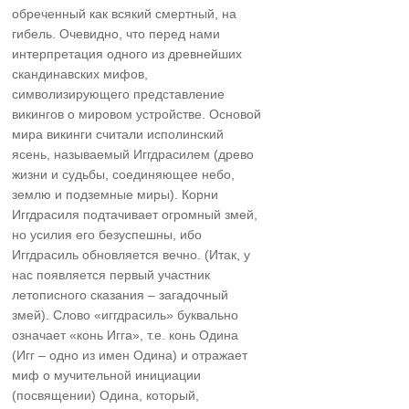
обреченный как всякий смертный, на
гибель. Очевидно, что перед нами
интерпретация одного из древнейших
скандинавских мифов,
символизирующего представление
викингов о мировом устройстве. Основой
мира викинги считали исполинский
ясень, называемый Иггдрасилем (древо
жизни и судьбы, соединяющее небо,
землю и подземные миры). Корни
Иггдрасиля подтачивает огромный змей,
но усилия его безуспешны, ибо
Иггдрасиль обновляется вечно. (Итак, у
нас появляется первый участник
летописного сказания – загадочный
змей). Слово «иггдрасиль» буквально
означает «конь Игга», т.е. конь Одина
(Игг – одно из имен Одина) и отражает
миф о мучительной инициации
(посвящении) Одина, который,