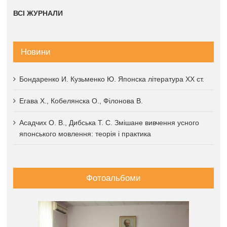
ВСІ ЖУРНАЛИ
Новини
Бондаренко И. Кузьменко Ю. Японска література XX ст.
Егава Х., Кобелянска О., Філонова В.
Асадчих О. В., Дибська Т. С. Змішане вивчення усного
японського мовлення: теорія і практика
Фотоальбоми