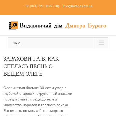
Skip
+38 (044) 227 38 22 (28)
|
info@burago.com.ua
to
content
Go to...
ЗАРАХОВИЧ А.В. КАК
СПЕЛАСЬ ПЕСНЬ О
ВЕЩЕМ ОЛЕГЕ
Олег княжил больше 30 лет и умер в
глубокой старости, окруженный знаками
побед и славы, предводителем
множества народов и грозного войска.
Его смерть не могла быть смертью