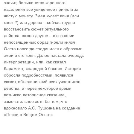
значит, большинство коренного
населения все увиденное приняли за
чистую монету. Змея кусает коня (или
князя?) или дерево – сейчас трудно
восстановить сюжет ритуального
действа, важно другое – в сознании
непосвященных образ гибели князя
Олега навсегда соединился с образами
змеи и его коня. Далее настала очередь
интерпретации, или, как сказал
Карамзин, «народной басни». История
обросла подробностями, появился
сюжет, объединивший всех участников
действа, а через некоторое время
возникло летописное сказание,
замечательное хотя бы тем, что
вдохновило А.С. Пушкина на создание
«Песни о Вещем Олеге».