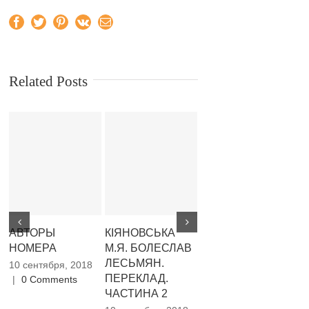
Facebook
Twitter
Pinterest
Vk
Email
Related Posts
АВТОРЫ
КІЯНОВСЬКА
СКВИРА Н.М.
Ч
НОМЕРА
М.Я. БОЛЕСЛАВ
ТАК В ЧЕМ ЖЕ
М
ЛЕСЬМЯН.
ПРАВДА
Ф
10 сентября, 2018
ПЕРЕКЛАД.
ГОГОЛЯ? (ПО
С
|
0 Comments
ЧАСТИНА 2
РОМАНУ В.
«
ШАРОВА
Л