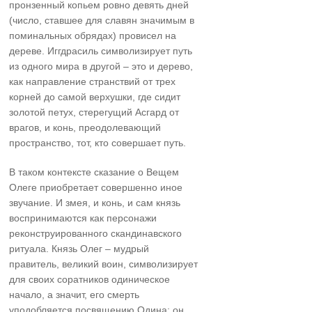
пронзенный копьем ровно девять дней
(число, ставшее для славян значимым в
поминальных обрядах) провисел на
дереве. Иггдрасиль символизирует путь
из одного мира в другой – это и дерево,
как направление странствий от трех
корней до самой верхушки, где сидит
золотой петух, стерегущий Асгард от
врагов, и конь, преодолевающий
пространство, тот, кто совершает путь.
В таком контексте сказание о Вещем
Олеге приобретает совершенно иное
звучание. И змея, и конь, и сам князь
воспринимаются как персонажи
реконструированного скандинавского
ритуала. Князь Олег – мудрый
правитель, великий воин, символизирует
для своих соратников одиническое
начало, а значит, его смерть
уподобляется посвящению Одина: он