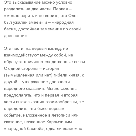
Это высказывание можно условно
разделить на две части. Первая –
«можно верить и не верить, что Олег
был ужален змеёй» и – «народная
басня, достойная замечания по своей
древности».
Эти части, на первый взгляд, не
взаимодействуют между собой, не
образуют причинно-следственные связи.
С одной стороны – история
(вымышленная или нет) гибели князя, с
другой – утверждение древности
народного сказания. Мы же склонны
предполагать, что и первая и вторая
части высказывания взаимообразны, т.е.
определить, что было первым –
событие, изложенное в летописи или
сказание, названное Карамзиным
«народной басней», едва ли возможно.