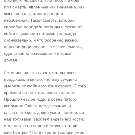
обычного человека. Или гибель в бою
или смерть, явленные как знамение, как
высшая воля, таинственная и
неизбежная. Такая смерть, которая
способна породить легенды и сказания,
войти в сознание потомков навсегда,
окончательно, и что особенно важно,
персонифицировано – т.е. своя смерть,
единственно возможная и никакая
другая.
Летопись рассказывает, что «волхвы
предсказали князю, что ему суждено
умереть от любимого коня своего. С того
времени он не хотел ездить на нем.
Прошло четыре года: в осень пятого
вспомнил Олег о предсказании, и,
слыша, что конь давно умер, посмеялся
над волхвами; захотел видеть его кости;
стал ногою на череп и сказал: его ли
мне бояться? Но в черепе таилася змея: