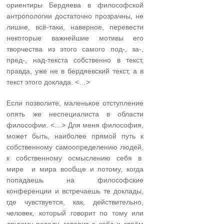
ориентиры Бердяева в философской
антропологии достаточно прозрачны, не
лишне, всё-таки, наверное, перевести
некоторые важнейшие мотивы его
творчества из этого самого под-, за-,
пред-, над-текста собственно в текст,
правда, уже не в бердяевский текст, а в
текст этого доклада. <…>
Если позволите, маленькое отступление
опять же неспециалиста в области
философии. <…> Для меня философия,
может быть, наиболее прямой путь к
собственному самоопределению людей,
к собственному осмыслению себя в
мире и мира вообще и потому, когда
попадаешь на философские
конференции и встречаешь те доклады,
где чувствуется, как, действительно,
человек, который говорит по тому или
другому поводу, говорит о себе и своём