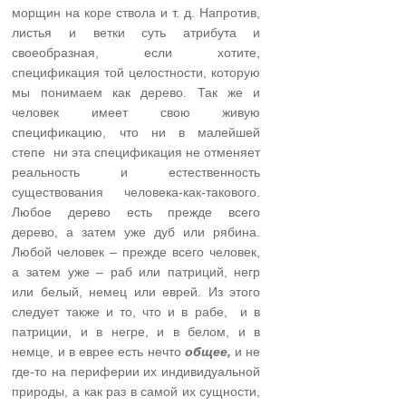
морщин на коре ствола и т. д. Напротив,
листья и ветки суть атрибута и
своеобразная, если хотите,
спецификация той целостности, которую
мы понимаем как дерево. Так же и
человек имеет свою живую
спецификацию, что ни в малейшей
степе ни эта спецификация не отменяет
реальность и естественность
существования человека-как-такового.
Любое дерево есть прежде всего
дерево, а затем уже дуб или рябина.
Любой человек – прежде всего человек,
а затем уже – раб или патриций, негр
или белый, немец или еврей. Из этого
следует также и то, что и в рабе, и в
патриции, и в негре, и в белом, и в
немце, и в еврее есть нечто
общее,
и не
где-то на периферии их индивидуальной
природы, а как раз в самой их сущности,