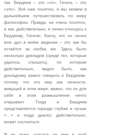
так: Бердяев – это «то», Гегель – это
«это». Всё нам понятно, и мы можем в
дальнейшем путешествовать по миру
философии. Правда, не очень понятно,
а как, действительно, я лично отношусь к
Бердяеву, Гегелю, Канту, что он лично
мне дал в моём видении – это как бы
остаётся за скобка ми. Здесь было
несколько докладов (среди тех, которые
удалось слышать), по которым
действительно, видно было, как
докладчику важно говорить о Бердяеве,
потому что это ему как личности,
живущей в этом мире, важно, что он для
себя в этом размышлении нечто
открывает. Тогда и Бердяев
представляется гораздо глубже и лучше
<…> и тогда диалог, действительно,
может состояться.
Я не знаю, удастся ли мне в этой