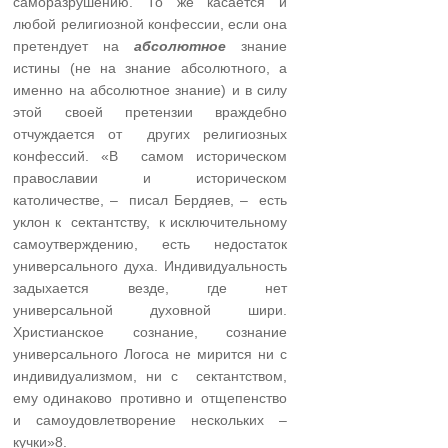
саморазрушению. То же касается и
любой религиозной конфессии, если она
претендует на
абсолютное
знание
истины (не на знание абсолютного, а
именно на абсолютное знание) и в силу
этой своей претензии враждебно
отчуждается от других религиозных
конфессий. «В самом историческом
православии и историческом
католичестве, – писал Бердяев, – есть
уклон к сектантству, к исключительному
самоутверждению, есть недостаток
универсального духа. Индивидуальность
задыхается везде, где нет
универсальной духовной шири.
Христианское сознание, сознание
универсального Логоса не мирится ни с
индивидуализмом, ни с сектантством,
ему одинаково противно и отщепенство
и самоудовлетворение нескольких –
кучки»8.