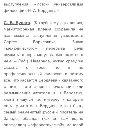
выступления: «Истоки универсализма
философии Н. А. Бердяева».
С. Б. Бураго
:
(К глубокому сожалению,
магнитофонная плёнка сохранила не
все сюжеты выступления уважаемого
Сергея Борисовича. Знаки
«механического» перерыва речи
служить теперь могут данью памяти о
нём. –
Ред.
). Наверное, нужно сразу же
сказать о том, что я не
профессиональный философ и потому
всё, что касается Бердяева и связанного
с ним, – это скорее впечатление или
размышление читателя. <…> Вероятно,
книги пишутся те, интерес к которым
есть у читателя. Бердяев, может быть,
самый знаменитый русский писатель на
Западе, обладал (как он сам верно
определил) «афористической» манерой