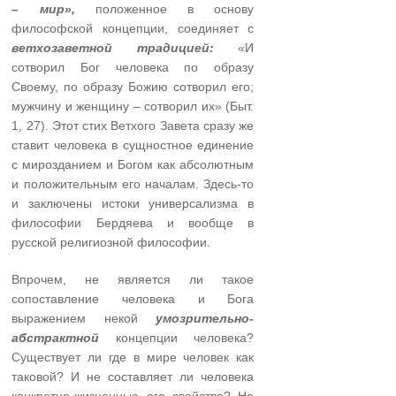
– мир»,
положенное в основу
философской концепции, соединяет с
ветхозаветной традицией:
«И
сотворил Бог человека по образу
Своему, по образу Божию сотворил его;
мужчину и женщину – сотворил их» (Быт.
1, 27). Этот стих Ветхого Завета сразу же
ставит человека в сущностное единение
с мирозданием и Богом как абсолютным
и положительным его началам. Здесь-то
и заключены истоки универсализма в
философии Бердяева и вообще в
русской религиозной философии.
Впрочем, не является ли такое
сопоставление человека и Бога
выражением некой
умозрительно-
абстрактной
концепции человека?
Существует ли где в мире человек как
таковой? И не составляет ли человека
конкретно-жизненные его свойства? Не