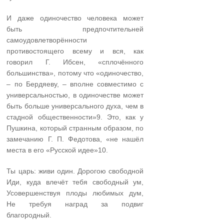
И даже одиночество человека может
быть предпочтительней
самоудовлетворённости
противостоящего всему и вся, как
говорил Г. Ибсен, «сплочённого
большинства», потому что «одиночество,
– по Бердяеву, – вполне совместимо с
универсальностью, в одиночестве может
быть больше универсального духа, чем в
стадной общественности»9. Это, как у
Пушкина, который странным образом, по
замечанию Г. П. Федотова, «не нашёл
места в его «Русской идее»10.
Ты царь: живи один. Дорогою свободной
Иди, куда влечёт тебя свободный ум,
Усовершенствуя плоды любимых дум,
Не требуя наград за подвиг
благородный.