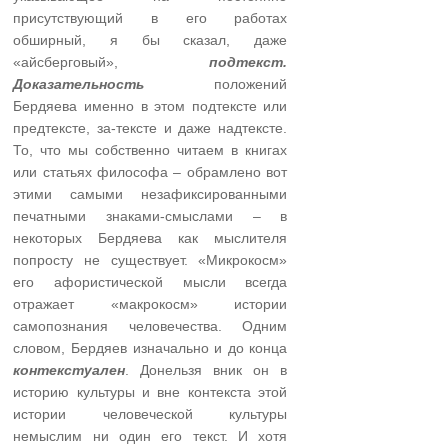
присутствующий в его работах
обширный, я бы сказал, даже
«айсберговый»,
подтекст.
Доказательность
положений
Бердяева именно в этом подтексте или
предтексте, за-тексте и даже надтексте.
То, что мы собственно читаем в книгах
или статьях философа – обрамлено вот
этими самыми незафиксированными
печатными знаками-смыслами – в
некоторых Бердяева как мыслителя
попросту не существует. «Микрокосм»
его афористической мысли всегда
отражает «макрокосм» истории
самопознания человечества. Одним
словом, Бердяев изначально и до конца
контекстуален
. Донельзя вник он в
историю культуры и вне контекста этой
истории человеческой культуры
немыслим ни один его текст. И хотя