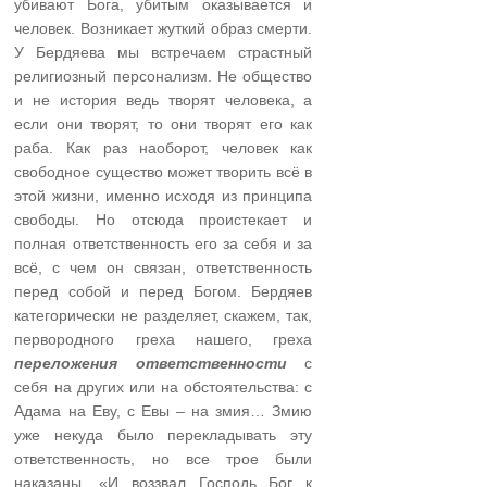
убивают Бога, убитым оказывается и
человек. Возникает жуткий образ смерти.
У Бердяева мы встречаем страстный
религиозный персонализм. Не общество
и не история ведь творят человека, а
если они творят, то они творят его как
раба. Как раз наоборот, человек как
свободное существо может творить всё в
этой жизни, именно исходя из принципа
свободы. Но отсюда проистекает и
полная ответственность его за себя и за
всё, с чем он связан, ответственность
перед собой и перед Богом. Бердяев
категорически не разделяет, скажем, так,
первородного греха нашего, греха
переложения ответственности
с
себя на других или на обстоятельства: с
Адама на Еву, с Евы – на змия… Змию
уже некуда было перекладывать эту
ответственность, но все трое были
наказаны. «И воззвал Господь Бог к