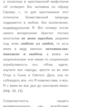
а поскольку в христианской мифологии
«И сотворил Бог человека по образу
Своему…», то для христианина этот
отпечаток Божественной природы
содержится в любом, без исключения,
индивидуальном Я. Вот почему после
своего воскресения Христос послал
апостолов
ко всем народам,
разумея
под этим
любого из людей,
то есть
имея в виду именно
человека-как-
такового в каждом,
а вовсе не
национальную или какую-то социальную
атрибутивность его: «Итак, идите,
научите все народы, крестя их во имя
Отца и Сына и Святого Духа, уча их
соблюдать все, что Я повелел вам; и все,
Я с вами во все дни до скончания века»
(Мф. 28, 19).
Сопричастность нашего
индивидуального «я» всеобщему