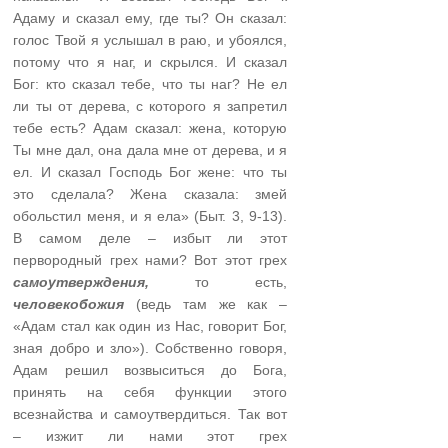
Адаму и сказал ему, где ты? Он сказал:
голос Твой я услышал в раю, и убоялся,
потому что я наг, и скрылся. И сказал
Бог: кто сказал тебе, что ты наг? Не ел
ли ты от дерева, с которого я запретил
тебе есть? Адам сказал: жена, которую
Ты мне дал, она дала мне от дерева, и я
ел. И сказал Господь Бог жене: что ты
это сделала? Жена сказала: змей
обольстил меня, и я ела» (Быт. 3, 9-13).
В самом деле – избыт ли этот
первородный грех нами? Вот этот грех
самоутверждения,
то есть,
человекобожия
(ведь там же как –
«Адам стал как один из Нас, говорит Бог,
зная добро и зло»). Собственно говоря,
Адам решил возвыситься до Бога,
принять на себя функции этого
всезнайства и самоутвердиться. Так вот
– изжит ли нами этот грех