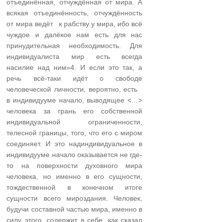
отъединённая, отчуждённая от мира. А
всякая отъединённость, отчуждённость
от мира ведёт к рабству у мира, ибо всё
чуждое и далёкое нам есть для нас
принудительная необходимость. Для
индивидуалиста мир есть всегда
насилие над ним»4. И если это так, а
речь всё-таки идёт о свободе
человеческой личности, вероятно, есть
в индивидууме начало, выводящее <…>
человека за грань его собственной
индивидуальной ограниченности,
телесной границы, того, что его с миром
соединяет. И это надиндивидуальное в
индивидууме начало оказывается не где-
то на поверхности духовного мира
человека, но именно в его сущности,
тождественной в конечном итоге
сущности всего мироздания. Человек,
будучи составной частью мира, именно в
силу этого, содержит в себе, как сказал