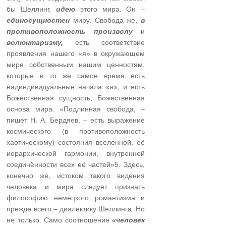
бы Шеллинг,
идею
этого мира. Он –
единосущностен
миру. Свобода же,
в
противоположность произволу
и
волюнтаризму,
есть соответствие
проявления нашего «я» в окружающем
мире собственным нашим ценностям,
которые в то же самое время есть
надиндивидуальные начала «я», и есть
Божественная сущность, Божественная
основа мира. «Подлинная свобода, –
пишет Н. А. Бердяев, – есть выражение
космического (в противоположность
хаотическому) состояния вселенной, её
иерархической гармонии, внутренней
соединённости всех её частей»5. Здесь,
конечно же, истоком такого видения
человека и мира следует признать
философию немецкого романтизма и
прежде всего – диалектику Шеллинга. Но
не только. Само соотношение
«человек