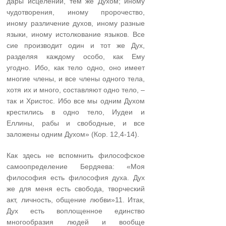
дары исцелений, тем же Духом; иному
чудотворения, иному пророчество,
иному различение духов, иному разные
языки, иному истолкование языков. Все
сие производит один и тот же Дух,
разделяя каждому особо, как Ему
угодно. Ибо, как тело одно, оно имеет
многие члены, и все члены одного тела,
хотя их и много, составляют одно тело, –
так и Христос. Ибо все мы одним Духом
крестились в одно тело, Иудеи и
Еллины, рабы и свободные, и все
заложены одним Духом» (Кор. 12,4-14).
Как здесь не вспомнить философское
самоопределение Бердяева: «Моя
философия есть философия духа. Дух
же для меня есть свобода, творческий
акт, личность, общение любви»11. Итак,
Дух есть воплощенное единство
многообразия людей и вообще