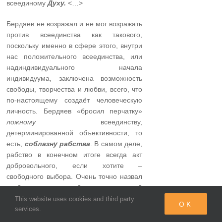
всеединому
Духу.
<…>
Бердяев не возражал и не мог возражать
против всеединства как такового,
поскольку именно в сфере этого, внутри
нас положительного всеединства, или
надиндивидуального начала
индивидуума, заключена возможность
свободы, творчества и любви, всего, что
по-настоящему создаёт человеческую
личность. Бердяев «бросил перчатку»
ложному
всеединству,
детерминированной объективности, то
есть,
соблазну рабства
. В самом деле,
рабство в конечном итоге всегда акт
добровольного, если хотите –
свободного выбора. Очень точно назвал
свой трактат молодой и рано ушедший
из жизни друг Монтеня Этьен де Ла
This website uses cookies and third party
OK
services.
Боэни – «Рассуждение о добровольном
рабстве». Рабство, как и зло – это всегда