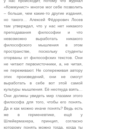
у нас происходит, потому что журнал
«Коммунист» многое мог себе позволить
– больше, чем какие-то другие издания,
но такого… Алексей Фёдорович Лосев
там утверждал, что у нас нет никакого
преподавания философии и что
невозможно выработать никакого
философского мышления в этом
пространстве, поскольку студенты
оторваны от философских текстов. Они
не читают первоисточники, а, не читая,
не переживают. Не сопереживая автору
этих произведений, они не смогут
выработать в себе вот этой самой
культуры мышления. Её неоткуда взять…
Они должны увидеть мир глазами этого
философа для того, чтобы его понять.
Да и как можно иначе понять? Ведь есть
же в герменевтике, ещё у
Шлейермахера, принцип, согласно
которому понять можно тогда, когда ты