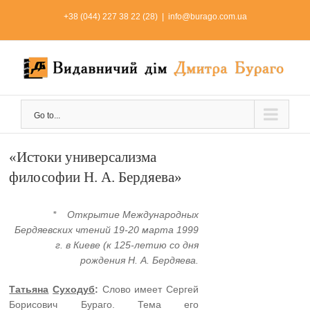
Skip
+38 (044) 227 38 22 (28)
|
info@burago.com.ua
to
content
Go to...
«Истоки универсализма
философии Н. А. Бердяева»
* Открытие Международных
Бердяевских чтений 19-20 марта 1999
г. в Киеве (к 125-летию со дня
рождения Н. А. Бердяева.
Татьяна
Суходуб
:
Слово имеет Сергей
Борисович Бураго. Тема его