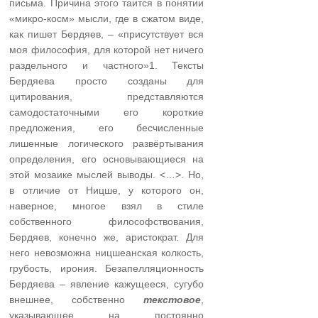
письма. Причина этого таится в понятии
«микро-косм» мысли, где в сжатом виде,
как пишет Бердяев, – «присутствует вся
моя философия, для которой нет ничего
раздельного и частного»1. Тексты
Бердяева просто созданы для
цитирования, представляются
самодостаточными его короткие
предложения, его бесчисленные
лишенные логического развёртывания
определения, его основывающиеся на
этой мозаике мыслей выводы. <…>. Но,
в отличие от Ницше, у которого он,
наверное, многое взял в стиле
собственного философствования,
Бердяев, конечно же, аристократ. Для
него невозможна ницшеанская колкость,
грубость, ирония. Безапелляционность
Бердяева – явление кажущееся, сугубо
внешнее, собственно
текстовое
,
указывающее на постоянно