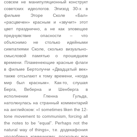
совсем не манипуляционный конструкт
советских идеологов. Эпизод 30-х в
фильме Эторе Сколе «Бал»
«расцвечен» красным и «звучит» этот
цвет празднично, а не как зловещее
предчувствие опасности – что
объяснимо не столько идейными
симпатиями Сколе, сколько визуально-
смысловой памятью о прошедшем
времени. Пламенеющие красные флаги
в фильме Бертолуччи «Двадцатый век»
также отсылают к тому времени, «когда
мир был красным». Как-то, слушая
Берга, Веберна и Шенберга в
исполнении Гленна Гульда,
натолкнулась на странный комментарий
на английском: «I sometimes liken the 12-
tone movement to communism, forcing all
the notes to be “equal”. Perhaps not the
natural way of things», т.е. додекафония
уподоблена коммунизму, поскольку все