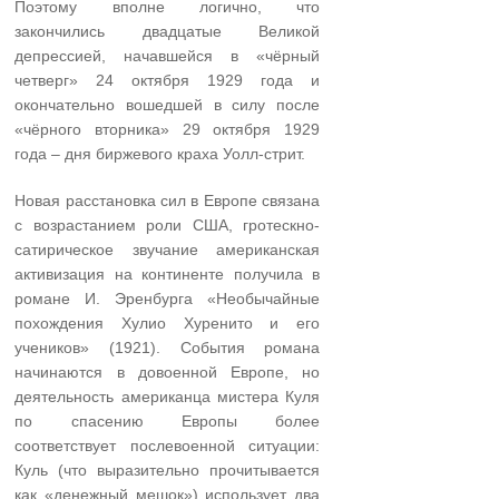
Поэтому вполне логично, что
закончились двадцатые Великой
депрессией, начавшейся в «чёрный
четверг» 24 октября 1929 года и
окончательно вошедшей в силу после
«чёрного вторника» 29 октября 1929
года – дня биржевого краха Уолл-стрит.
Новая расстановка сил в Европе связана
с возрастанием роли США, гротескно-
сатирическое звучание американская
активизация на континенте получила в
романе И. Эренбурга «Необычайные
похождения Хулио Хуренито и его
учеников» (1921). События романа
начинаются в довоенной Европе, но
деятельность американца мистера Куля
по спасению Европы более
соответствует послевоенной ситуации:
Куль (что выразительно прочитывается
как «денежный мешок») использует два