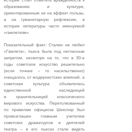
образованию и культуре,
ориентированным не на эффект пользы,
а на гуманитарную рефлексию, в
истории литературы часто именуемой
«гамлетизм».
Показательный факт: Сталин не любил
«Гамлета», пьеса была под негласным
запретом, несмотря на то, что в 30-е
годы советское искусство решительно
(если точнее – то насильственно)
очищалось от модернистских влияний, а
советская культура объявлялась
единственной наследницей
и хранительницей классического
мирового искусства. Перетолкованный
по правилам официоза Шекспир был
провозглашен главным учителем
советских драматургов и деятелей
театра – в его пьесах стали видеть