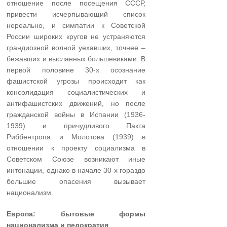
отношение после посещения СССР,
привести исчерпывающий список
нереально, и симпатии к Советской
России широких кругов не устраняются
грандиозной волной уехавших, точнее –
бежавших и высланных большевиками. В
первой половине 30-х осознание
фашистской угрозы происходит как
консолидация социалистических и
антифашистских движений, но после
гражданской войны в Испании (1936-
1939) и причудливого Пакта
Риббентропа и Молотова (1939) в
отношении к проекту социализма в
Советском Союзе возникают иные
интонации, однако в начале 30-х гораздо
большие опасения вызывает
национализм.
Европа: бытовые формы
национализма и педократия