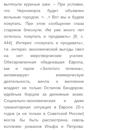
вытянули куриные шеи. – При условии,
что Черноморск будет объявлен
вольным городом. <…> Вот мы и будем
покупать. При этом сообщении глаза
стариков блеснули. Им уже много лет
хотелось покупать и продавать» [8, с.
444]. Интерес «покупать и продавать»,
т.е. интерес экономической выгоды свел
на нет миротворческие усилия.
Обескровленная обедневшая Европа,
как и герои «Золотого теленка»,
активизирует коммерческую
деятельность, мечта о миллионе
владеет не только Остапом Бендером,
идейным борцом за денежные знаки.
Социально-экономическая и даже
гуманитарная ситуация в Европе 20-х
годов (а не только в Советской России)
могла бы быть рассмотрена сквозь
коллизии романов Ильфа и Петрова.