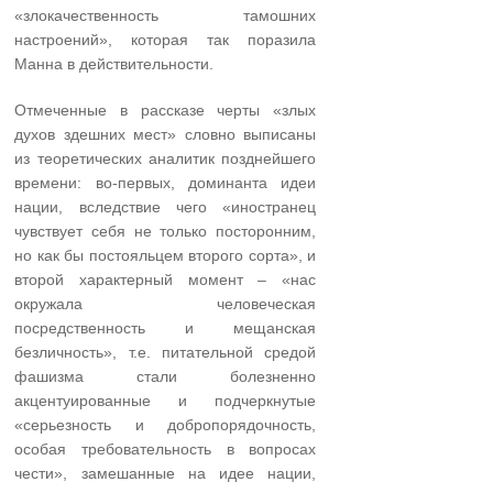
«злокачественность тамошних
настроений», которая так поразила
Манна в действительности.
Отмеченные в рассказе черты «злых
духов здешних мест» словно выписаны
из теоретических аналитик позднейшего
времени: во-первых, доминанта идеи
нации, вследствие чего «иностранец
чувствует себя не только посторонним,
но как бы постояльцем второго сорта», и
второй характерный момент – «нас
окружала человеческая
посредственность и мещанская
безличность», т.е. питательной средой
фашизма стали болезненно
акцентуированные и подчеркнутые
«серьезность и добропорядочность,
особая требовательность в вопросах
чести», замешанные на идее нации,