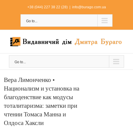
Skip
+38 (044) 227 38 22 (28)
|
info@burago.com.ua
to
content
Go to...
Go to...
Вера Лимонченко •
Национализм и установка на
благоденствие как модусы
тоталитаризма: заметки при
чтении Томаса Манна и
Олдоса Хаксли