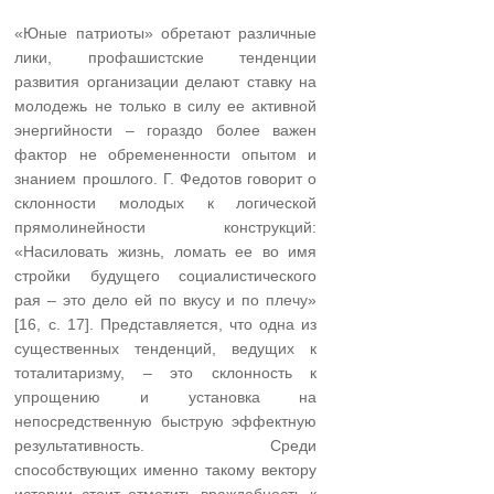
«Юные патриоты» обретают различные
лики, профашистские тенденции
развития организации делают ставку на
молодежь не только в силу ее активной
энергийности – гораздо более важен
фактор не обремененности опытом и
знанием прошлого. Г. Федотов говорит о
склонности молодых к логической
прямолинейности конструкций:
«Насиловать жизнь, ломать ее во имя
строй­ки будущего социалистического
рая – это дело ей по вкусу и по плечу»
[16, с. 17]. Представляется, что одна из
существенных тенденций, ведущих к
тоталитаризму, – это склонность к
упрощению и установка на
непосредственную быструю эффектную
результативность. Среди
способствующих именно такому вектору
истории стоит отметить враждебность к