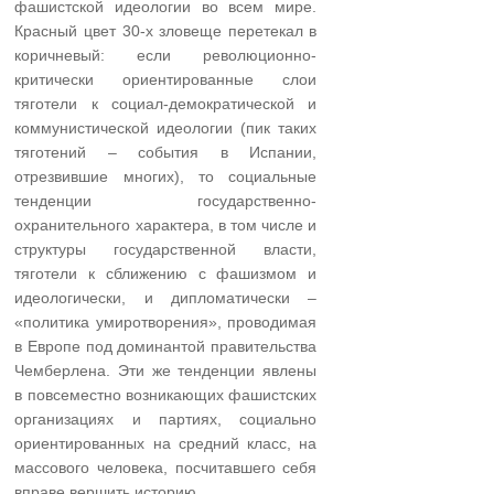
фашистской идеологии во всем мире.
Красный цвет 30-х зловеще перетекал в
коричневый: если революционно-
критически ориентированные слои
тяготели к социал-демократической и
коммунистической идеологии (пик таких
тяготений – события в Испании,
отрезвившие многих), то социальные
тенденции государственно-
охранительного характера, в том числе и
структуры государственной власти,
тяготели к сближению с фашизмом и
идеологически, и дипломатически –
«политика умиротворения», проводимая
в Европе под доминантой правительства
Чемберлена. Эти же тенденции явлены
в повсеместно возникающих фашистских
организациях и партиях, социально
ориентированных на средний класс, на
массового человека, посчитавшего себя
вправе вершить историю.