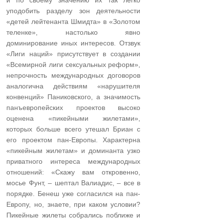
уподобить разделу зон деятельности
«детей лейтенанта Шмидта» в «Золотом
теленке», настолько явно
доминирование иных интересов. Отзвук
«Лиги наций» присутствует в создании
«Всемирной лиги сексуальных реформ»,
непрочность международных договоров
аналогична действиям «нарушителя
конвенций» Паниковского, а значимость
панъевропейских проектов высоко
оценена «пикейными жилетами»,
которых больше всего утешал Бриан с
его проектом пан-Европы. Характерна
«пикейным жилетам» и доминанта узко
приватного интереса международных
отношений: «Скажу вам откровенно,
мосье Фунт, – шептал Валиадис, – все в
порядке. Бенеш уже согласился на пан-
Европу, но, знаете, при каком условии?
Пикейные жилеты собрались поближе и