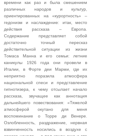
времени как раз и была смешением
различных народов и культур,
ориентированных на «курортность» –
гедонизм и наслаждение: итак, место
действия рассказа – Европа.
Содержание представляет собой
достаточно точный пересказ
действительной ситуации из жизни
Томаса Манна и его семьи: летние
каникулы 1926 года они провели в
Италии, в Форте деи Марми, где их
неприятно поразила атмосфера
национальной спеси и представление
гипнотизера, к чему отсылает начало
рассказа, звучащее как аннотация
дальнейшего повествования: «Тяжелой
атмосферой окутано для меня
воспоминание о Toppe ди Венере.
Озлобленность, раздражение, нервная
взвинченность носились в воздухе с
самого начала, – а под конец еще и это