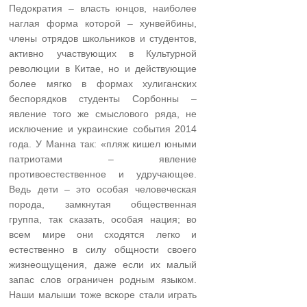
Педократия – власть юнцов, наиболее
наглая форма которой – хунвейбины,
члены отрядов школьников и студентов,
активно участвующих в Культурной
революции в Китае, но и действующие
более мягко в формах хулиганских
беспорядков студенты Сорбонны –
явление того же смыслового ряда, не
исключение и украинские события 2014
года. У Манна так: «пляж кишел юными
патриотами – явление
противоестественное и удручающее.
Ведь дети – это особая человеческая
порода, замкнутая общественная
группа, так сказать, особая нация; во
всем мире они сходятся легко и
естественно в силу общности своего
жизнеощущения, даже если их малый
запас слов ограничен родным языком.
Наши малыши тоже вскоре стали играть