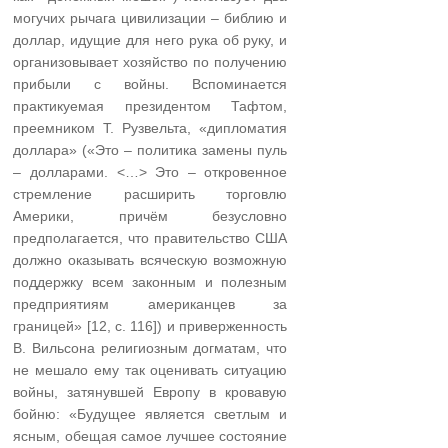
могучих рычага цивилизации – библию и
доллар, идущие для него рука об руку, и
организовывает хозяйство по получению
прибыли с войны. Вспоминается
практикуемая президентом Тафтом,
преемником Т. Рузвельта, «дипломатия
доллара» («Это – политика замены пуль
– долларами. <…> Это – откровенное
стремление расширить торговлю
Америки, причём безусловно
предполагается, что правительство США
должно оказывать всяческую возможную
поддержку всем законным и полезным
предприятиям американцев за
границей» [12, с. 116]) и приверженность
В. Вильсона религиозным догматам, что
не мешало ему так оценивать ситуацию
войны, затянувшей Европу в кровавую
бойню: «Будущее является светлым и
ясным, обещая самое лучшее состояние