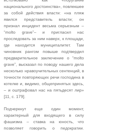
национального достоинства», повлекшее
за собой действия власти: «на пляж
явился представитель власти; он
признал инцидент весьма серьезным –
“molto grave”– и пригласил нас
проследовать за ним наверх, к площади,
где находится муниципалитет. Там
чиновник рангом повыше подтвердил
предварительное заключение о “molto
grave”, высказал по поводу нашего дела
несколько нравоучительных сентенций, в
точности повторяющих речи господина в
котелке и, видимо, общепринятых здесь,
– и оштрафовал нас на пятьдесят лир»
[11, с. 179].
Подчеркнут еще один момент,
характерный для входящего в силу
фашизма – ставка на юность, что
позволяет говорить о педократии.