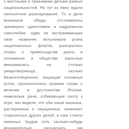
с местными и приезжими детьми разных
национальностей. Но тут их явно ждало
непонятное разочарование. То и дело
возникали обиды, отстаивалось
чрезмерно щекотливое и надуманное
самолюбие, едва ли заслуживающее
свое название, вспыхивала рознь
национальных флагов, разгорались
споры о превосходстве ранга и
положения в обществе; взрослые
вмешивались не столько
умиротворяюще, сколько
безапелляционно, защищая основные
устои; произносились громкие слова о
величии и достоинстве Италии,
невеселые речи, отбивающие охоту к
игре; мы видели, что оба наши малыша,
растерянные и смущенные, начинают
сторониться других детей, и нам стоило
немалых трудов хоть сколько-нибудь
вразумительно разъяснить им