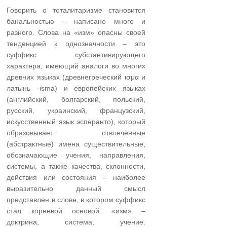
Говорить о тоталитаризме становится
банальностью – написано много и
разного. Слова на «изм» опасны своей
тенденцией к однозначности – это
суффикс субстантивирующего
характера, имеющий аналоги во многих
древних языках (древнегреческий ισμα и
латынь -isma) и европейских языках
(английский, болгарский, польский,
русский, украинский, французский,
искусственный язык эсперанто), который
образовывает отвлечённые
(абстрактные) имена существительные,
обозначающие учения, направления,
системы, а также качества, склонности,
действия или состояния – наиболее
выразительно данный смысл
представлен в слове, в котором суффикс
стал корневой основой: «изм» –
доктрина, система, учение.