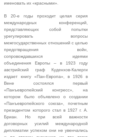
именовать их «красными».
В 20-е годы проходит целая серия
международных конференций,
представляющих собой попытки
урегулировать вопросы
межгосударственных отношений с целью
предотвращения войн,
сопровождавшихся идеями
объединения Европы – в 1923 году
австрийский граф Куденхов-Калерги
издает книгу «Пан-Европа», в 1926 в
Вене состоялся первый
«Панъевропейский конгресс», на
котором было объявлено о создании
«Панъевропейского союза», почетным
президентом которого стал в 1927 г. А.
Бриан. Но при всей важности
договорных усилий международной
дипломатии успехом они не увенчались
и по своему значению их так легко