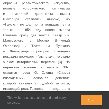
образцы реалистического искусства,
полные исторического оптимизма
и стихийной диалектики, пьесы
Шекспира ставились широко, но
«Гамлет» не шел почти тридцать лет, и
только в 1954 году после смерти
Сталина сразу два театра, Театр им.
Маяковского в Москве (Николай
Охлопков) и Театр им. Пушкина
в Ленинграде (Григорий Козинцев)
показали премьеру «Гамлета», что стало
знаком исторических перемен [3]. На
переломе времен в начале 30-х
ставится пьеса Ю. Олеши «Список
благодеяний», основное действие
которой связано с судьбой актрисы,
играющей роль Гамлета, – и подана эта
тема как обличение интеллигенции, но
This website uses cookies and third party
обличение не совсем удалось. В пьесе
OK
services.
много реминисценций с «Гамлетом»: