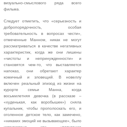
визуально-смыслового ряда всего
фильма.
Следует отметить, что «серьезность и
добропорядочность, особая
требовательность в вопросах чести»,
отмеченные Манном, никак не могут
рассматриваться в качестве негативных
характеристик, когда же они лишены
«чистоты и непринужденности» и
становятся чем-то, что выставляется
напоказ, они обретают характер
комичный и зловещий. В новеллу
включен реальный эпизод из жизни на
курорте семьи Манна, когда
восьмилетняя девочка (в рассказе –
«худенькая, как воробышек») сняла
купальник, чтобы прополоскать его, и
оголенное детское тело, как замечено,
«никаких эмоций не вызывающее», было
истолковано как «поругание