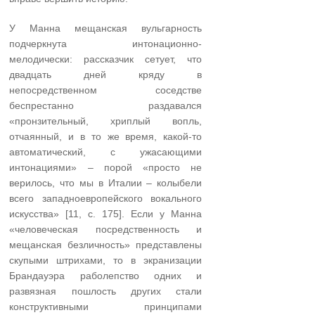
У Манна мещанская вульгарность
подчеркнута интонационно-
мелодически: рассказчик сетует, что
двадцать дней кряду в
непосредственном соседстве
беспрестанно раздавался
«пронзительный, хриплый вопль,
отчаянный, и в то же время, какой-то
автоматический, с ужасающими
интонациями» – порой «просто не
верилось, что мы в Италии – колыбели
всего западноевропейского вокального
искусства» [11, с. 175]. Если у Манна
«человеческая посредственность и
мещанская безличность» представлены
скупыми штрихами, то в экранизации
Брандауэра раболепство одних и
развязная пошлость других стали
конструктивными принципами