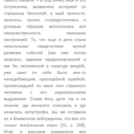
потрясение, вызванное историей со
страшным Чиполлой, в чьей личности,
казалось, грозно сосредоточилась и
роковым образом воплотилась вся
злокачественность тамошних
настроений. То, что еще и дети стали
невольными свидетелями жуткой
развязки событий (как нам потом
казалось, заранее предначертанной и
как бы заложенной в природе вещей),
уже само по себе было чем-то
неподобающим, прискорбной ошибкой,
произошедшей по вине того странного
человека с его шарлатанскими
выдумками. Слава богу, дети так и не
поняли, где кончился спектакль и где
началась катастрофа, мы же оставили
их в блаженном заблуждении, что все это
только театральная игра» [11, с. 168].
Итак, в рассказе развернута вся