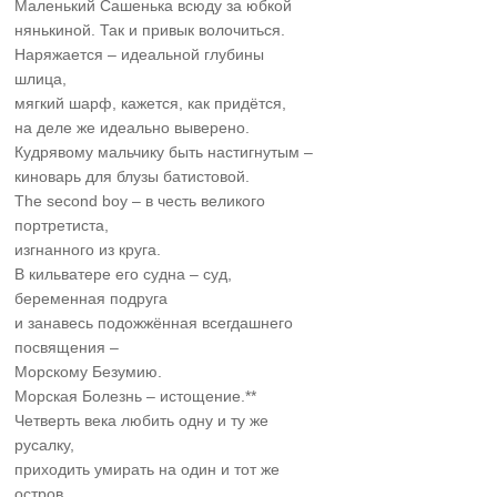
Маленький Сашенька всюду за юбкой
нянькиной. Так и привык волочиться.
Наряжается – идеальной глубины
шлица,
мягкий шарф, кажется, как придётся,
на деле же идеально выверено.
Кудрявому мальчику быть настигнутым –
киноварь для блузы батистовой.
The second boy – в честь великого
портретиста,
изгнанного из круга.
В кильватере его судна – суд,
беременная подруга
и занавесь подожжённая всегдашнего
посвящения –
Морскому Безумию.
Морская Болезнь – истощение.**
Четверть века любить одну и ту же
русалку,
приходить умирать на один и тот же
остров.