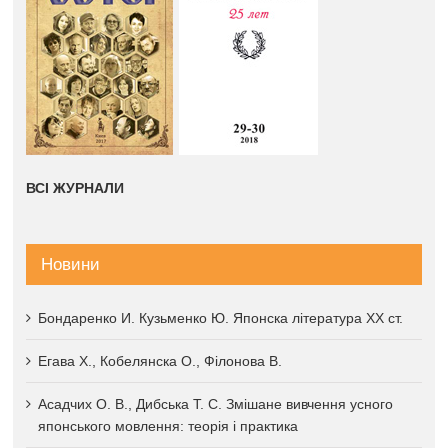
ВСІ ЖУРНАЛИ
Новини
Бондаренко И. Кузьменко Ю. Японска література XX ст.
Егава Х., Кобелянска О., Філонова В.
Асадчих О. В., Дибська Т. С. Змішане вивчення усного
японського мовлення: теорія і практика