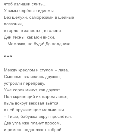
чтоб излишки слить…
У зимы ядрёные идиомы.
Без шелухи, саморезами в шейные
позвонки,
в горло, в запястья, в голени.
Дни тесны, как мои виски.
– Мамочка, не буди! До полдника.
***
Между креслом и стулом – лава.
Сыновья, заливаясь дружно,
устроили переправу.
Уже сорок минут, как дружат.
Пол скрипящий их жаром лижет,
пыль вокруг вековая вьётся,
в ней пружинящие мальчишки.
– Тише, бабушка вдруг проснётся.
Два угла уже плачут просом,
и ремень подползает коброй.