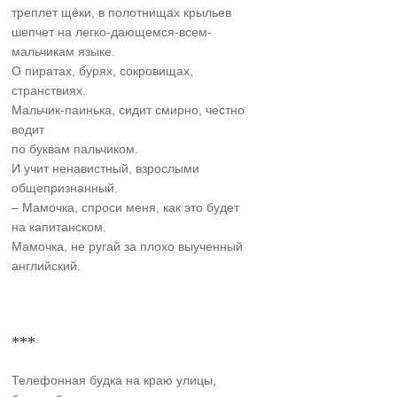
треплет щёки, в полотнищах крыльев
шепчет на легко-дающемся-всем-
мальчикам языке.
О пиратах, бурях, сокровищах,
странствиях.
Мальчик-паинька, сидит смирно, честно
водит
по буквам пальчиком.
И учит ненавистный, взрослыми
общепризнанный.
– Мамочка, спроси меня, как это будет
на капитанском.
Мамочка, не ругай за плохо выученный
английский.
***
Телефонная будка на краю улицы,