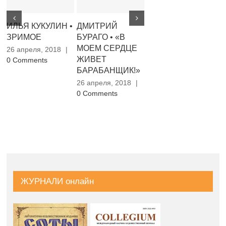
ИЛЬЯ КУКУЛИН •
ДМИТРИЙ
ЮРИЙ
ІГ
ЗРИМОЕ
БУРАГО • «В
МИХАЙЛИК •
К
МОЕМ СЕРДЦЕ
ГЛАГОЛЫ
Ш
26 апреля, 2018
|
ЖИВЕТ
НАСТОЯЩЕГО
0 Comments
26
БАРАБАНЩИК!»
ВРЕМЕНИ
0 
26 апреля, 2018
|
26 апреля, 2018
|
0 Comments
0 Comments
ЖУРНАЛИ онлайн