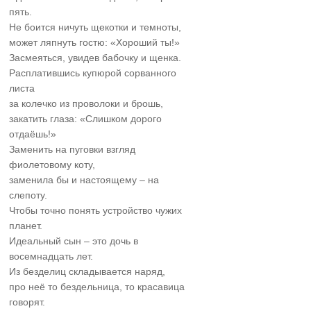
пять.
Не боится ничуть щекотки и темноты,
может ляпнуть гостю: «Хороший ты!»
Засмеяться, увидев бабочку и щенка.
Расплатившись купюрой сорванного
листа
за колечко из проволоки и брошь,
закатить глаза: «Слишком дорого
отдаёшь!»
Заменить на пуговки взгляд
фиолетовому коту,
заменила бы и настоящему – на
слепоту.
Чтобы точно понять устройство чужих
планет.
Идеальный сын – это дочь в
восемнадцать лет.
Из безделиц складывается наряд,
про неё то бездельница, то красавица
говорят.