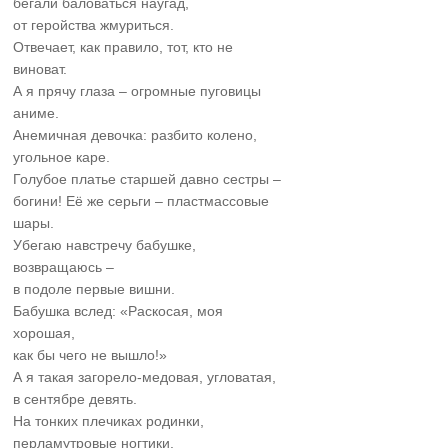
бегали баловаться наугад,
от геройства жмуриться.
Отвечает, как правило, тот, кто не
виноват.
А я прячу глаза – огромные пуговицы
аниме.
Анемичная девочка: разбито колено,
угольное каре.
Голубое платье старшей давно сестры –
богини! Её же серьги – пластмассовые
шары.
Убегаю навстречу бабушке,
возвращаюсь –
в подоле первые вишни.
Бабушка вслед: «Раскосая, моя
хорошая,
как бы чего не вышло!»
А я такая загорело-медовая, угловатая,
в сентябре девять.
На тонких плечиках родинки,
перламутровые ногтики.