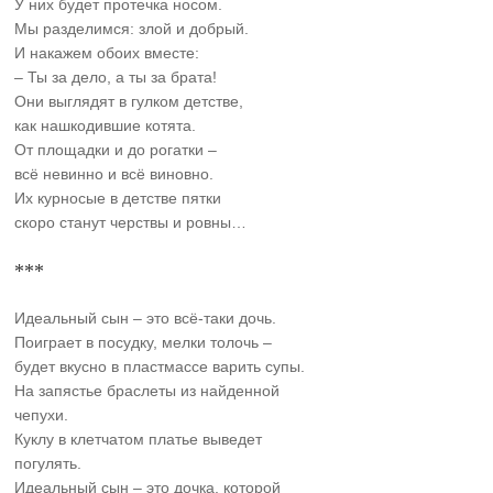
У них будет протечка носом.
Мы разделимся: злой и добрый.
И накажем обоих вместе:
– Ты за дело, а ты за брата!
Они выглядят в гулком детстве,
как нашкодившие котята.
От площадки и до рогатки –
всё невинно и всё виновно.
Их курносые в детстве пятки
скоро станут черствы и ровны…
***
Идеальный сын – это всё-таки дочь.
Поиграет в посудку, мелки толочь –
будет вкусно в пластмассе варить супы.
На запястье браслеты из найденной
чепухи.
Куклу в клетчатом платье выведет
погулять.
Идеальный сын – это дочка, которой