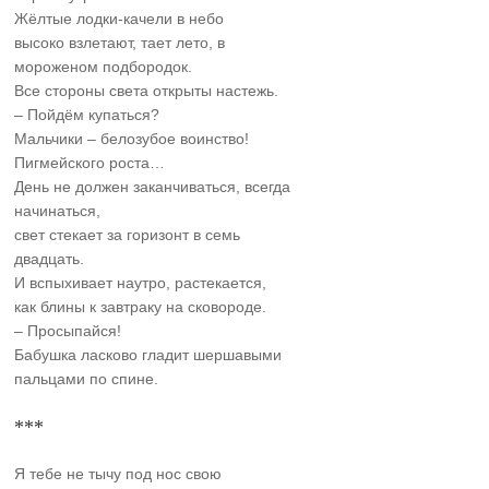
Жёлтые лодки-качели в небо
высоко взлетают, тает лето, в
мороженом подбородок.
Все стороны света открыты настежь.
– Пойдём купаться?
Мальчики – белозубое воинство!
Пигмейского роста…
День не должен заканчиваться, всегда
начинаться,
свет стекает за горизонт в семь
двадцать.
И вспыхивает наутро, растекается,
как блины к завтраку на сковороде.
– Просыпайся!
Бабушка ласково гладит шершавыми
пальцами по спине.
***
Я тебе не тычу под нос свою