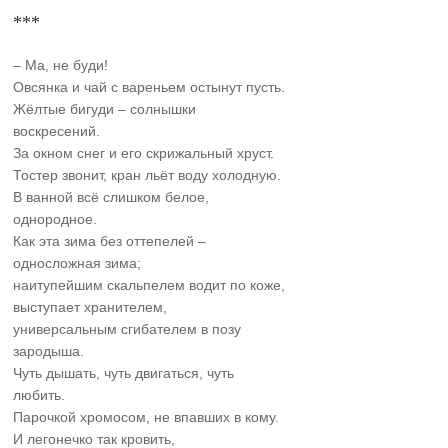
***
– Ма, не буди!
Овсянка и чай с вареньем остынут пусть.
Жёлтые бигуди – солнышки
воскресений.
За окном снег и его скрижальный хруст.
Тостер звонит, кран льёт воду холодную.
В ванной всё слишком белое,
однородное.
Как эта зима без оттепелей –
односложная зима;
наитупейшим скальпелем водит по коже,
выступает хранителем,
универсальным сгибателем в позу
зародыша.
Чуть дышать, чуть двигаться, чуть
любить.
Парочкой хромосом, не впавших в кому.
И легонечко так кровить,