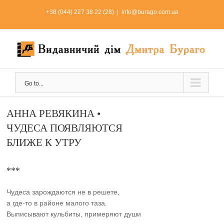
Skip
+38 (044) 227 38 22 (28)
|
info@burago.com.ua
to
content
Go to...
АННА РЕВЯКИНА •
ЧУДЕСА ПОЯВЛЯЮТСЯ
БЛИЖЕ К УТРУ
***
Чудеса зарождаются не в решете,
а где-то в районе малого таза.
Выписывают кульбиты, примеряют души