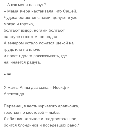
– А как меня назовут?
– Мама вчера настаивала, что Сашей.
Чудеса остаются с нами, целуют в ухо
мокро и горячо,
болтают вздор, ногами болтают
на стуле высоком, не падая.
А вечером устало ложатся щекой на
грудь или на плечо
и просят долго рассказывать, где
начинается радуга.
***
У мамы Анны два сына – Иосиф и
Александр.
Первенец в честь курчавого арапчонка,
тростью по мостовой – ямбы.
Любит кинжальное и гладкоствольное,
боится блондинов и поседевших рано.*