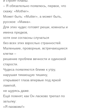
и строят планы.
– Я обязательно появлюсь, первое, что
скажу: «Мother».
Может быть: «Mutter», а может быть,
русское: «Мама».
Для этих чудес готовят рюши, комнаты и
имена предков,
хотя они согласны случаться
без всех этих взрослых странностей.
Маленькие, проворные, встречающиеся
клетки –
решение проблем вечности и одинокой
старости.
Чудеса появляются ближе к утру,
нарушая тикающую тишину,
открывают глаза впервые под яркой
лампой,
не щурясь даже.
Ещё помнят, как Он ласково трепал по
затылку:
«Я провожу!»