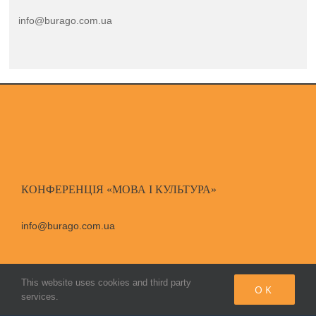
info@burago.com.ua
КОНФЕРЕНЦІЯ «МОВА І КУЛЬТУРА»
info@burago.com.ua
This website uses cookies and third party
OK
services.
© Copyright Бураго Д. С.,
2026
|
All Rights Reserved