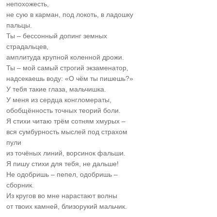
непохожесть,
не сую в карман, под локоть, в ладошку
пальцы.
Ты – бессонный допинг земных
страдальцев,
амплитуда крупной коленной дрожи.
Ты – мой самый строгий экзаменатор,
надсекаешь воду: «О чём ты пишешь?»
У тебя такие глаза, мальчишка.
У меня из сердца конгломераты,
обобщённость точных теорий боли.
Я стихи читаю трём сотням хмурых –
вся сумбурность мыслей под страхом
пули
из точёных линий, ворсинок фальши.
Я пишу стихи для тебя, не дальше!
Не одобришь – пепел, одобришь –
сборник.
Из кругов во мне нарастают волны
от твоих камней, близорукий мальчик.